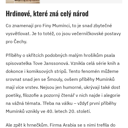
Hrdinové, které zná celý národ
Co znamenají pro Finy Mumínci, to je snad zbytečné
vysvětlovat. Je to totéž, co jsou večerníčkovské postavy
pro Čechy.
Příběhy o skřítcích podobných malým hrošíkům psala
spisovatelka Tove Janssonová. Vznikla celá série knih a
dokonce i komiksových stripů. Tento fenomén můžeme
srovnat snad jen se Šmouly, ovšem příběhy Mumínků
mají více vrstev. Nejsou jen humorné, ukrývají také dost
poetiky, filozofie a pozorný čtenář v nich najde i alegorie
na vážná témata. Třeba na válku – vždyť první příběhy
Mumínků vznikly ve 40. letech 20. století.
Ale zpět k hrnečkům. Firma Arabia se s nimi trefila do