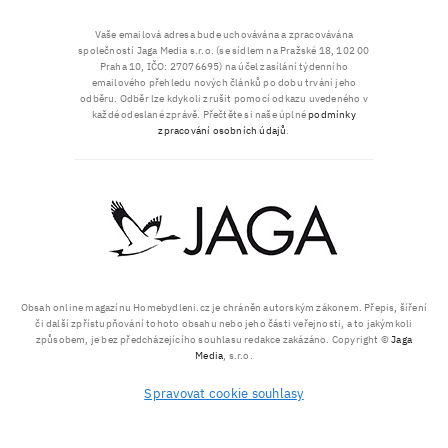
Vaše emailová adresa bude uchovávána a zpracovávána
společností Jaga Media s.r.o. (se sídlem na Pražské 18, 102 00
Praha 10, IČO: 27076695) na účel zasílání týdenního
emailového přehledu nových článků po dobu trvání jeho
odběru. Odběr lze kdykoli zrušit pomocí odkazu uvedeného v
každé odeslané zprávě. Přečtěte si naše úplné
podmínky
zpracování osobních údajů
.
Obsah online magazínu Homebydleni.cz je chráněn autorským zákonem. Přepis, šíření
či další zpřístupňování tohoto obsahu nebo jeho části veřejnosti, a to jakýmkoli
způsobem, je bez předcházejícího souhlasu redakce zakázáno. Copyright ©
Jaga
Media
, s.r.o.
Spravovat cookie souhlasy