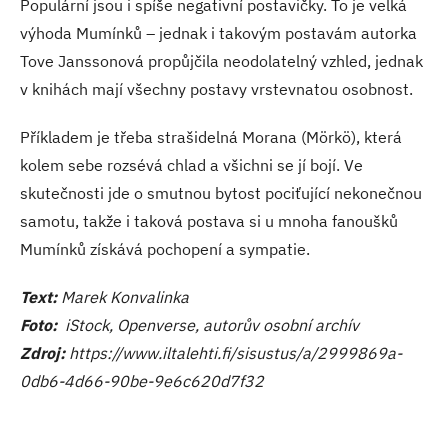
Populární jsou i spíše negativní postavičky. To je velká
výhoda Mumínků – jednak i takovým postavám autorka
Tove Janssonová propůjčila neodolatelný vzhled, jednak
v knihách mají všechny postavy vrstevnatou osobnost.
Příkladem je třeba strašidelná Morana (Mörkö), která
kolem sebe rozsévá chlad a všichni se jí bojí. Ve
skutečnosti jde o smutnou bytost pociťující nekonečnou
samotu, takže i taková postava si u mnoha fanoušků
Mumínků získává pochopení a sympatie.
Text:
Marek Konvalinka
Foto:
iStock, Openverse, autorův osobní archív
Zdroj:
https://www.iltalehti.fi/sisustus/a/2999869a-
0db6-4d66-90be-9e6c620d7f32