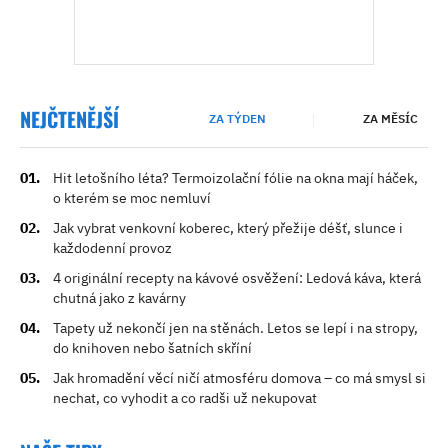
NEJČTENĚJŠÍ
ZA TÝDEN
ZA MĚSÍC
Hit letošního léta? Termoizolační fólie na okna mají háček,
o kterém se moc nemluví
Jak vybrat venkovní koberec, který přežije déšť, slunce i
každodenní provoz
4 originální recepty na kávové osvěžení: Ledová káva, která
chutná jako z kavárny
Tapety už nekončí jen na stěnách. Letos se lepí i na stropy,
do knihoven nebo šatních skříní
Jak hromadění věcí ničí atmosféru domova – co má smysl si
nechat, co vyhodit a co radši už nekupovat