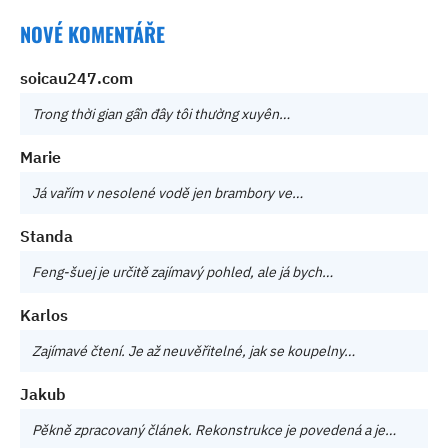
NOVÉ KOMENTÁŘE
soicau247.com
Trong thời gian gần đây tôi thường xuyên…
Marie
Já vařím v nesolené vodě jen brambory ve…
Standa
Feng-šuej je určitě zajímavý pohled, ale já bych…
Karlos
Zajímavé čtení. Je až neuvěřitelné, jak se koupelny…
Jakub
Pěkně zpracovaný článek. Rekonstrukce je povedená a je…