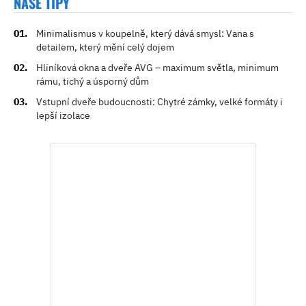
NAŠE TIPY
Minimalismus v koupelně, který dává smysl: Vana s
detailem, který mění celý dojem
Hliníková okna a dveře AVG – maximum světla, minimum
rámu, tichý a úsporný dům
Vstupní dveře budoucnosti: Chytré zámky, velké formáty i
lepší izolace