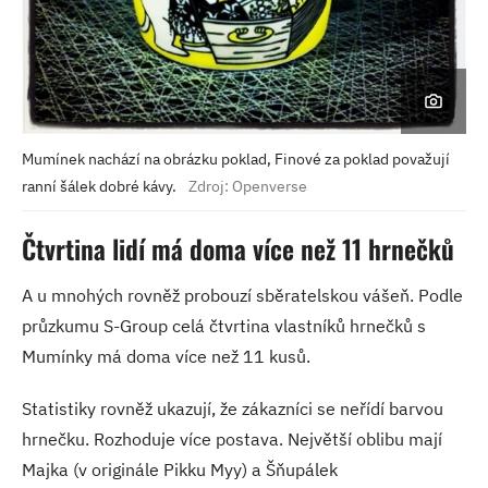
Mumínek nachází na obrázku poklad, Finové za poklad považují
ranní šálek dobré kávy.
Zdroj: Openverse
Čtvrtina lidí má doma více než 11 hrnečků
A u mnohých rovněž probouzí sběratelskou vášeň. Podle
průzkumu S-Group celá čtvrtina vlastníků hrnečků s
Mumínky má doma více než 11 kusů.
Statistiky rovněž ukazují, že zákazníci se neřídí barvou
hrnečku. Rozhoduje více postava. Největší oblibu mají
Majka (v originále Pikku Myy) a Šňupálek