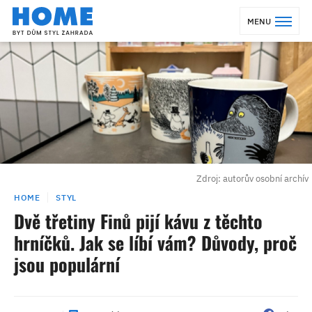
MENU
Zdroj: autorův osobní archív
HOME
STYL
Dvě třetiny Finů pijí kávu z těchto
hrníčků. Jak se líbí vám? Důvody, proč
jsou populární