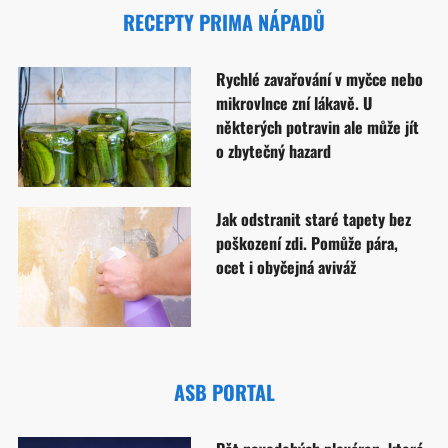
RECEPTY PRIMA NÁPADŮ
Rychlé zavařování v myčce nebo
mikrovlnce zní lákavě. U
některých potravin ale může jít
o zbytečný hazard
Jak odstranit staré tapety bez
poškození zdi. Pomůže pára,
ocet i obyčejná aviváž
ASB PORTAL