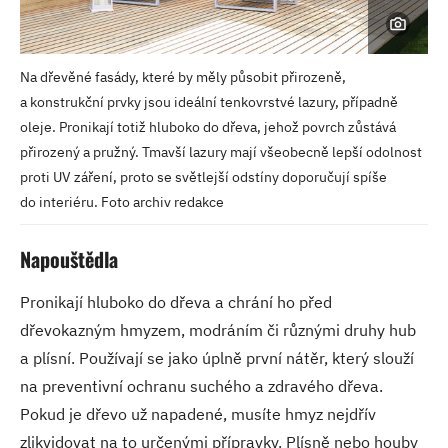
Na dřevěné fasády, které by měly působit přirozeně,
a konstrukční prvky jsou ideální tenkovrstvé lazury, případně
oleje. Pronikají totiž hluboko do dřeva, jehož povrch zůstává
přirozený a pružný. Tmavší lazury mají všeobecně lepší odolnost
proti UV záření, proto se světlejší odstíny doporučují spíše
do interiéru. Foto archiv redakce
Napouštědla
Pronikají hluboko do dřeva a chrání ho před
dřevokazným hmyzem, modráním či různými druhy hub
a plísní. Používají se jako úplně první nátěr, který slouží
na preventivní ochranu suchého a zdravého dřeva.
Pokud je dřevo už napadené, musíte hmyz nejdřív
zlikvidovat na to určenými přípravky. Plísně nebo houby