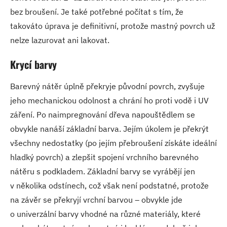
bez broušení. Je také potřebné počítat s tím, že
takováto úprava je definitivní, protože mastný povrch už
nelze lazurovat ani lakovat.
Krycí barvy
Barevný nátěr úplně překryje původní povrch, zvyšuje
jeho mechanickou odolnost a chrání ho proti vodě i UV
záření. Po naimpregnování dřeva napouštědlem se
obvykle nanáší základní barva. Jejím úkolem je překrýt
všechny nedostatky (po jejím přebroušení získáte ideální
hladký povrch) a zlepšit spojení vrchního barevného
nátěru s podkladem. Základní barvy se vyrábějí jen
v několika odstínech, což však není podstatné, protože
na závěr se překryjí vrchní barvou – obvykle jde
o univerzální barvy vhodné na různé materiály, které