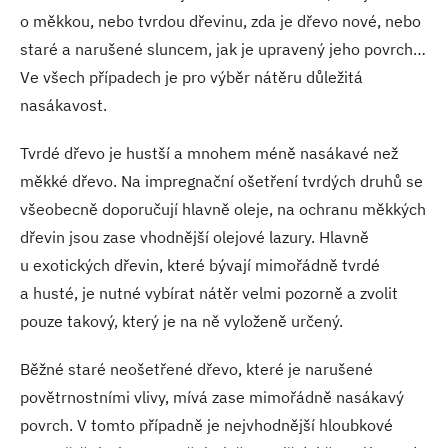
o měkkou, nebo tvrdou dřevinu, zda je dřevo nové, nebo
staré a narušené sluncem, jak je upravený jeho povrch…
Ve všech případech je pro výběr nátěru důležitá
nasákavost.
Tvrdé dřevo je hustší a mnohem méně nasákavé než
měkké dřevo. Na impregnační ošetření tvrdých druhů se
všeobecně doporučují hlavně oleje, na ochranu měkkých
dřevin jsou zase vhodnější olejové lazury. Hlavně
u exotických dřevin, které bývají mimořádně tvrdé
a husté, je nutné vybírat nátěr velmi pozorně a zvolit
pouze takový, který je na ně vyloženě určený.
Běžné staré neošetřené dřevo, které je narušené
povětrnostními vlivy, mívá zase mimořádně nasákavý
povrch. V tomto případně je nejvhodnější hloubkové