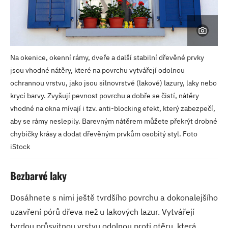
Na okenice, okenní rámy, dveře a další stabilní dřevěné prvky
jsou vhodné nátěry, které na povrchu vytvářejí odolnou
ochrannou vrstvu, jako jsou silnovrstvé (lakové) lazury, laky nebo
krycí barvy. Zvyšují pevnost povrchu a dobře se čistí, nátěry
vhodné na okna mívají i tzv. anti-blocking efekt, který zabezpečí,
aby se rámy neslepily. Barevným nátěrem můžete překrýt drobné
chybičky krásy a dodat dřevěným prvkům osobitý styl. Foto
iStock
Bezbarvé laky
Dosáhnete s nimi ještě tvrdšího povrchu a dokonalejšího
uzavření pórů dřeva než u lakových lazur. Vytvářejí
tvrdou průsvitnou vrstvu odolnou proti otěru, která