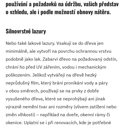
používání a požadavků na údržbu, vašich představ
o vzhledu, ale i podle možností obnovy nátěru.
Silnovrstvé lazury
Nebo také lakové lazury. Vsakují se do dřeva jen
minimálně, ale vytvoří na povrchu ochrannou vrstvu
podobně jako lak. Zabarví dřevo na požadovaný odstín,
chrání ho před UV zářením, vodou i mechanickým
poškozením. Jelikož vytvářejí na dřevě hezký
neprůdušný film, který brání pronikání vody a páry
v obou směrech, používají se na prvky z dobře
vysušeného dřeva, které se neprohýbají ani jinak
výrazně nemění tvar ani rozměry (vlivem zatížení nebo
změn vlhkosti) – například na dveře, okenní rámy či
okenice. Uplatní se i při renovacích, kde je potřebné