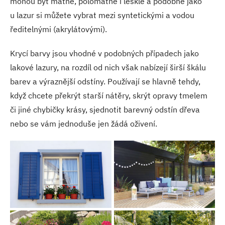
mohou být matné, polomatné i lesklé a podobně jako
u lazur si můžete vybrat mezi syntetickými a vodou
ředitelnými (akrylátovými).
Krycí barvy jsou vhodné v podobných případech jako
lakové lazury, na rozdíl od nich však nabízejí širší škálu
barev a výraznější odstíny. Používají se hlavně tehdy,
když chcete překrýt starší nátěry, skrýt opravy tmelem
či jiné chybičky krásy, sjednotit barevný odstín dřeva
nebo se vám jednoduše jen žádá oživení.