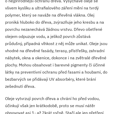
o nejpřírodnější ochranu dřeva. Vysychavé oleje se
vlivem kyslíku a ultrafialového záření mění na tvrdý
polymer, který se naváže na dřevěná vlákna. Olej
proniká hluboko do dřeva, zvýrazňuje jeho kresbu a na
povrchu nezanechává žádnou vrstvu. Dřevo ošetřené
olejem odpuzuje vodu, a jelikož povrch zůstává
průdušný, případná vlhkost z něj může unikat. Oleje jsou
vhodné na dřevěné fasády, terasy, přístřešky, zahradní
nábytek, okna a okenice, dokonce i na zvětralé dřevěné
plochy. Mohou obsahovat i barevné pigmenty či účinné
látky na preventivní ochranu před řasami a houbami, do
bezbarvých se přidávají UV absorbéry, které brání
zešednutí dřeva.
Oleje vytvrzují povrch dřeva a chrání ho před vodou,
účinkují však jen krátkodobě, proto se musí nátěr
obnovovat asi 1- až 2krát ročně. Stačí ale jen přetření