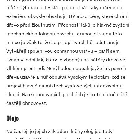
může být matná, lesklá i polomatná. Laky určené do
exteriéru obvykle obsahují i UV absorbéry, které chrání
dřevo před žloutnutím. Předností laků je hlavně zvýšení
mechanické odolnosti povrchu, druhou stranou této
mince je však to, že se při opravách hůř odstraňují.
Vytvářejí spolehlivou ochrannou vrstvu – patří sem
i známý lodní lak, který je vhodný i na nátěry dřeva ve
vlhkém prostředí. Nevýhodou naopak je, že lak povrch
dřeva uzavře a hůř odolává vysokým teplotám, což se
projeví hlavně na místech vystavených intenzivnímu
slunci. Na exponovaných plochách je proto nutné nátěr
častěji obnovovat.
Oleje
Nejčastěji je jejich základem lněný olej, jde tedy