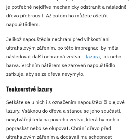
je potřebné nejdříve mechanicky odstranit a následně
dřevo přebrousit. Až potom ho můžete ošetřit
napouštědlem.
Jelikož napouštědla nechrání před vlhkostí ani
ultrafialovým zářením, po této impregnaci by měla
následovat další ochranná vrstva –
lazura
, lak nebo
barva. Vrchním nátěrem se zároveň napouštědlo
zafixuje, aby se ze dřeva nevymylo.
Tenkovrstvé lazury
Setkáte se u nich i s označením napouštěcí či olejové
lazury. Vsáknou do dřeva a stanou se jeho součástí,
nevytvářejí tedy na povrchu vrstvu, která by mohla
popraskat nebo se olupovat. Chrání dřevo před
ultrafialovým zářením a dodávají mu schopnost