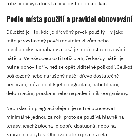
totiž jinou vydatnost a jiný postup při aplikaci.
Podle místa použití a pravidel obnovování
Důležité je i to, kde je dřevěný prvek použitý – v jaké
míře je vystavený povětrnostním vlivům nebo
mechanicky namáhaný a jaká je možnost renovování
nátěru. Ve všeobecnosti totiž platí, že každý nátěr je
nutné obnovit dřív, než se opět viditelně poškodí. Jelikož
poškozený nebo narušený nátěr dřevo dostatečně
nechrání, může dojít k jeho degradaci, nabobtnání,
deformacím, praskání nebo napadení mikroorganismy.
Například impregnaci olejem je nutné obnovovat
minimálně jednou za rok, proto se používá hlavně na
terasy, jejichž plocha je dobře dostupná, nebo na
zahradní nábytek. Obnova nátěru je ale zcela