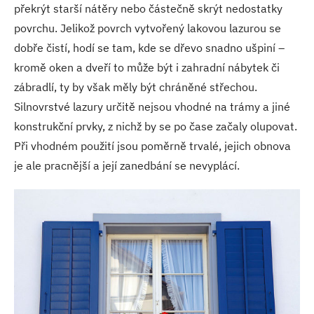
překrýt starší nátěry nebo částečně skrýt nedostatky
povrchu. Jelikož povrch vytvořený lakovou lazurou se
dobře čistí, hodí se tam, kde se dřevo snadno ušpiní –
kromě oken a dveří to může být i zahradní nábytek či
zábradlí, ty by však měly být chráněné střechou.
Silnovrstvé lazury určitě nejsou vhodné na trámy a jiné
konstrukční prvky, z nichž by se po čase začaly olupovat.
Při vhodném použití jsou poměrně trvalé, jejich obnova
je ale pracnější a její zanedbání se nevyplácí.