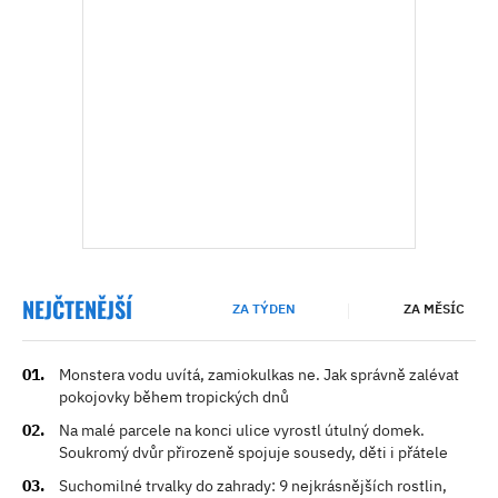
NEJČTENĚJŠÍ
ZA TÝDEN
ZA MĚSÍC
Monstera vodu uvítá, zamiokulkas ne. Jak správně zalévat
pokojovky během tropických dnů
Na malé parcele na konci ulice vyrostl útulný domek.
Soukromý dvůr přirozeně spojuje sousedy, děti i přátele
Suchomilné trvalky do zahrady: 9 nejkrásnějších rostlin,