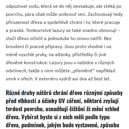
odpuzovat vodu, která se do něj nevsakuje, ale stéká po
povrchu, pára však může uniknout ven. Zachovávají tedy
přirozenost dřeva a spolehlivě chrání i to, které pracuje
a praská. Tenkovrstvé lazury se také snadno obnovují –
stačí dřevo očistit a jednoduše ho znovu natřít. Bez
broušení či pracné přípravy. Jsou proto vhodné i na
méně vyschlé prvky, na altánky, přístřešky či jiné
dřevěné konstrukce. Lazury jsou v nabídce v různých
odstínech, takže s nimi můžete „přeměnit“ například
smrk v ořech. V exteriéru vydrží asi dva až šest let.
Různé druhy nátěrů chrání dřevo různými způsoby
před vlhkostí a účinky UV záření, některé zvyšují
tvrdost povrchu, usnadňují čištění či mění vzhled
dřeva. Vybírat byste si z nich měli podle typu
dřeva, podmínek, jakým bude vystavené, způsobu