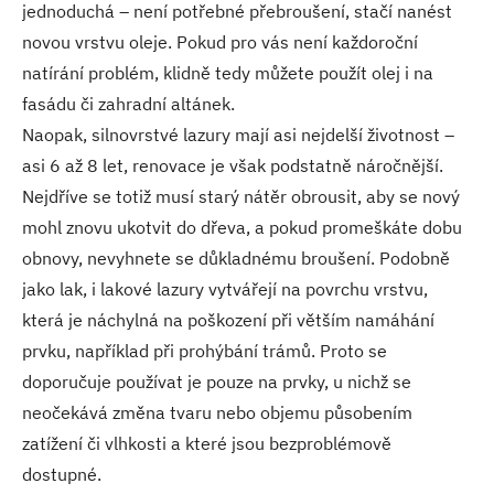
jednoduchá – není potřebné přebroušení, stačí nanést
novou vrstvu oleje. Pokud pro vás není každoroční
natírání problém, klidně tedy můžete použít olej i na
fasádu či zahradní altánek.
Naopak, silnovrstvé lazury mají asi nejdelší životnost –
asi 6 až 8 let, renovace je však podstatně náročnější.
Nejdříve se totiž musí starý nátěr obrousit, aby se nový
mohl znovu ukotvit do dřeva, a pokud promeškáte dobu
obnovy, nevyhnete se důkladnému broušení. Podobně
jako lak, i lakové lazury vytvářejí na povrchu vrstvu,
která je náchylná na poškození při větším namáhání
prvku, například při prohýbání trámů. Proto se
doporučuje používat je pouze na prvky, u nichž se
neočekává změna tvaru nebo objemu působením
zatížení či vlhkosti a které jsou bezproblémově
dostupné.