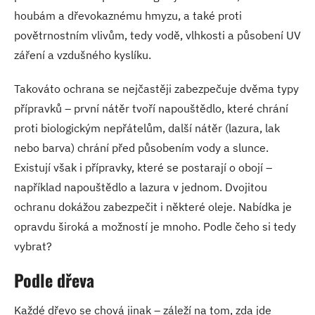
houbám a dřevokaznému hmyzu, a také proti
povětrnostním vlivům, tedy vodě, vlhkosti a působení UV
záření a vzdušného kyslíku.
Takováto ochrana se nejčastěji zabezpečuje dvěma typy
přípravků – první nátěr tvoří napouštědlo, které chrání
proti biologickým nepřátelům, další nátěr (lazura, lak
nebo barva) chrání před působením vody a slunce.
Existují však i přípravky, které se postarají o obojí –
například napouštědlo a lazura v jednom. Dvojitou
ochranu dokážou zabezpečit i některé oleje. Nabídka je
opravdu široká a možností je mnoho. Podle čeho si tedy
vybrat?
Podle dřeva
Každé dřevo se chová jinak – záleží na tom, zda jde