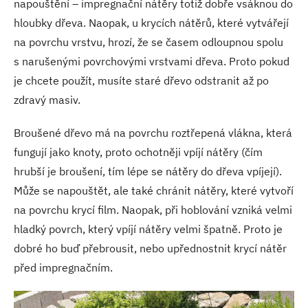
napouštění – impregnační nátěry totiž dobře vsáknou do
hloubky dřeva. Naopak, u krycích nátěrů, které vytvářejí
na povrchu vrstvu, hrozí, že se časem odloupnou spolu
s narušenými povrchovými vrstvami dřeva. Proto pokud
je chcete použít, musíte staré dřevo odstranit až po
zdravý masiv.
Broušené dřevo má na povrchu roztřepená vlákna, která
fungují jako knoty, proto ochotněji vpíjí nátěry (čím
hrubší je broušení, tím lépe se nátěry do dřeva vpíjejí).
Může se napouštět, ale také chránit nátěry, které vytvoří
na povrchu krycí film. Naopak, při hoblování vzniká velmi
hladký povrch, který vpíjí nátěry velmi špatně. Proto je
dobré ho buď přebrousit, nebo upřednostnit krycí nátěr
před impregnačním.