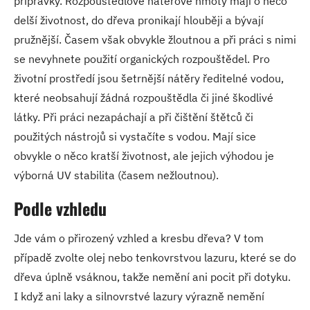
přípravky. Rozpouštědlové nátěrové hmoty mají o něco
delší životnost, do dřeva pronikají hlouběji a bývají
pružnější. Časem však obvykle žloutnou a při práci s nimi
se nevyhnete použití organických rozpouštědel. Pro
životní prostředí jsou šetrnější nátěry ředitelné vodou,
které neobsahují žádná rozpouštědla či jiné škodlivé
látky. Při práci nezapáchají a při čištění štětců či
použitých nástrojů si vystačíte s vodou. Mají sice
obvykle o něco kratší životnost, ale jejich výhodou je
výborná UV stabilita (časem nežloutnou).
Podle vzhledu
Jde vám o přirozený vzhled a kresbu dřeva? V tom
případě zvolte olej nebo tenkovrstvou lazuru, které se do
dřeva úplně vsáknou, takže nemění ani pocit při dotyku.
I když ani laky a silnovrstvé lazury výrazně nemění