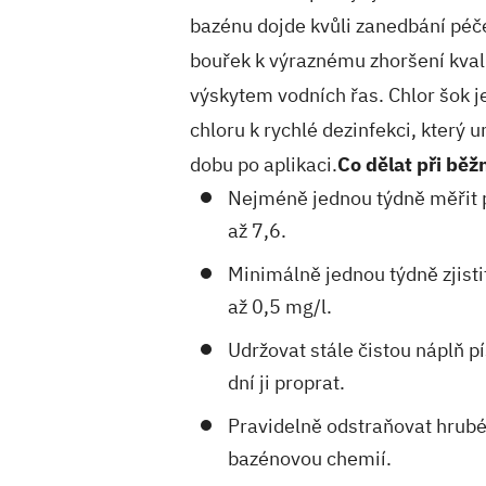
bazénu dojde kvůli zanedbání péč
bouřek k výraznému zhoršení kva
výskytem vodních řas. Chlor šok 
chloru k rychlé dezinfekci, který
dobu po aplikaci.
Co dělat při bě
Nejméně jednou týdně měřit p
až 7,6.
Minimálně jednou týdně zjisti
až 0,5 mg/l.
Udržovat stále čistou náplň p
dní ji proprat.
Pravidelně odstraňovat hrubé
bazénovou chemií.