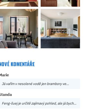
NOVÉ KOMENTÁŘE
Marie
Já vařím v nesolené vodě jen brambory ve…
Standa
Feng-šuej je určitě zajímavý pohled, ale já bych…