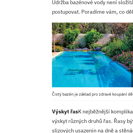
Údržba bazénové vody není složitá,
postupovat. Poradíme vám, co děla
Čistý bazén je základ pro zdravé koupání dět
Výskyt řas
K nejběžnější komplika
výskyt různých druhů řas. Řasy býv
slizových usazenin na dně a stěná