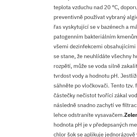
teplota vzduchu nad 20 °C, dopor
preventivně používat vybraný algi
řas vyskytující se v bazénech a m
patogenním bakteriálním kmenům.
všemi dezinfekcemi obsahujícími c
se stane, že neuhlídáte všechny
rozpětí, může se voda silně zakal
tvrdost vody a hodnotu pH. Jestliž
sáhněte po vločkovači. Tento tzv.
částečky nečistot tvořící zákal vod
následně snadno zachytí ve filtra
lehce odstraníte vysavačem.
Zele
hodnota pH je v předepsaných mezí
chlor šok se aplikuje jednorázově