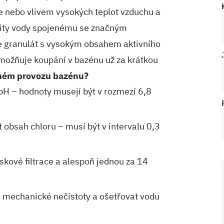
e nebo vlivem vysokých teplot vzduchu a
lity vody spojenému se značným
je granulát s vysokým obsahem aktivního
 umožňuje koupání v bazénu už za krátkou
žném provozu bazénu?
H – hodnoty musejí být v rozmezí 6,8
t obsah chloru – musí být v intervalu 0,3
ískové filtrace a alespoň jednou za 14
 mechanické nečistoty a ošetřovat vodu