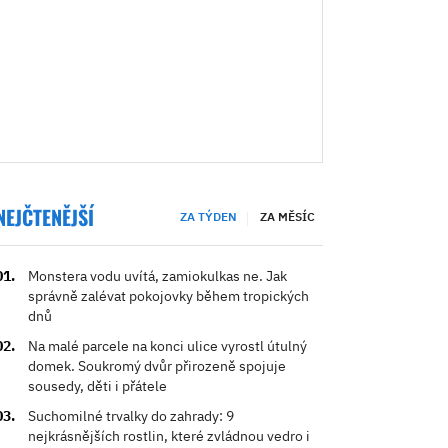
NEJČTENĚJŠÍ
ZA TÝDEN
ZA MĚSÍC
Monstera vodu uvítá, zamiokulkas ne. Jak
správně zalévat pokojovky během tropických
dnů
Na malé parcele na konci ulice vyrostl útulný
domek. Soukromý dvůr přirozeně spojuje
sousedy, děti i přátele
Suchomilné trvalky do zahrady: 9
nejkrásnějších rostlin, které zvládnou vedro i