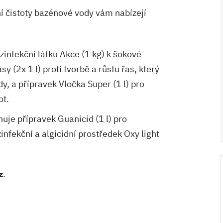
 čistoty bazénové vody vám nabízejí
infekční látku Akce (1 kg) k šokové
y (2x 1 l) proti tvorbě a růstu řas, který
y, a přípravek Vločka Super (1 l) pro
ot.
uje přípravek Guanicid (1 l) pro
V ZAHRADĚ 2/2026
HOME 5/2026
infekční a algicidní prostředek Oxy light
z
.