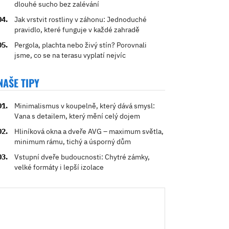
dlouhé sucho bez zalévání
Jak vrstvit rostliny v záhonu: Jednoduché
pravidlo, které funguje v každé zahradě
Pergola, plachta nebo živý stín? Porovnali
jsme, co se na terasu vyplatí nejvíc
NAŠE TIPY
Minimalismus v koupelně, který dává smysl:
Vana s detailem, který mění celý dojem
Hliníková okna a dveře AVG – maximum světla,
minimum rámu, tichý a úsporný dům
Vstupní dveře budoucnosti: Chytré zámky,
velké formáty i lepší izolace