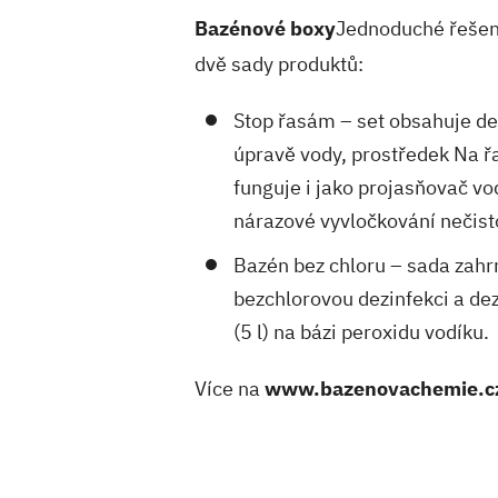
Bazénové boxy
Jednoduché řešení
dvě sady produktů:
Stop řasám – set obsahuje dez
úpravě vody, prostředek Na řas
funguje i jako projasňovač vod
nárazové vyvločkování nečist
Bazén bez chloru – sada zahrn
bezchlorovou dezinfekci a dez
(5 l) na bázi peroxidu vodíku.
Více na
www.bazenovachemie.c