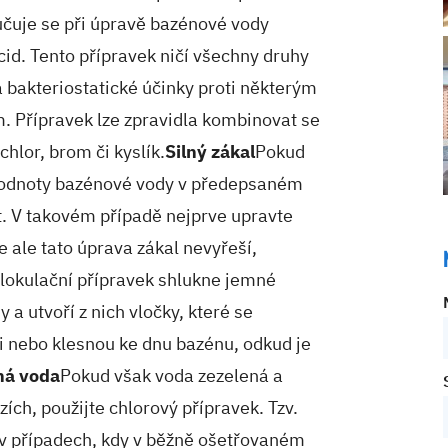
učuje se při úpravě bazénové vody
cid. Tento přípravek ničí všechny druhy
á bakteriostatické účinky proti některým
 Přípravek lze zpravidla kombinovat se
hlor, brom či kyslík.
Silný zákal
Pokud
 hodnoty bazénové vody v předepsaném
it. V takovém případě nejprve upravte
e ale tato úprava zákal nevyřeší,
 flokulační přípravek shlukne jemné
y a utvoří z nich vločky, které se
ci nebo klesnou ke dnu bazénu, odkud je
ná voda
Pokud však voda zezelená a
ch, použijte chlorový přípravek. Tzv.
 v případech, kdy v běžně ošetřovaném