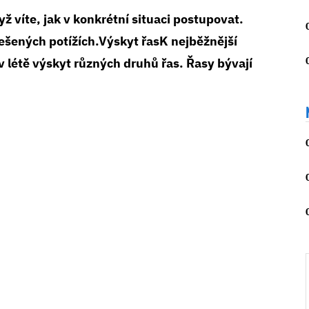
ž víte, jak v konkrétní situaci postupovat.
řešených potížích.Výskyt řasK nejběžnější
 létě výskyt různých druhů řas. Řasy bývají