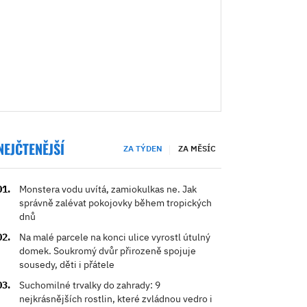
NEJČTENĚJŠÍ
ZA TÝDEN
ZA MĚSÍC
Monstera vodu uvítá, zamiokulkas ne. Jak
správně zalévat pokojovky během tropických
dnů
Na malé parcele na konci ulice vyrostl útulný
domek. Soukromý dvůr přirozeně spojuje
sousedy, děti i přátele
Suchomilné trvalky do zahrady: 9
nejkrásnějších rostlin, které zvládnou vedro i