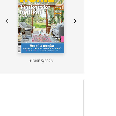
HOME 5/2026
ZAHRADA PRÍMA
RECEPTY PRÍMA
ASB 0