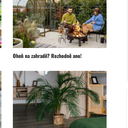
Oheň na zahradě? Rozhodně ano!
V ZAHRADĚ 2/2026