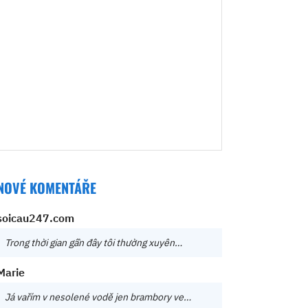
NOVÉ KOMENTÁŘE
soicau247.com
Trong thời gian gần đây tôi thường xuyên…
Marie
Já vařím v nesolené vodě jen brambory ve…