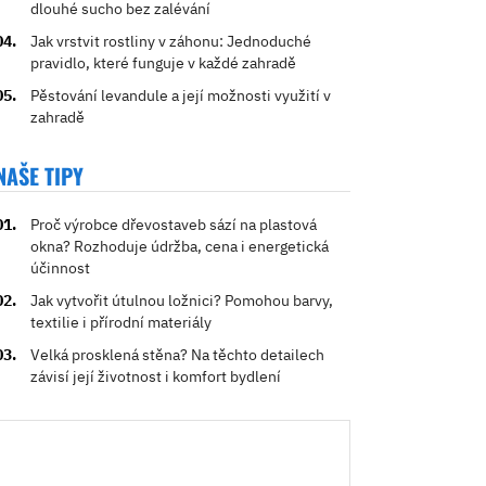
dlouhé sucho bez zalévání
Jak vrstvit rostliny v záhonu: Jednoduché
pravidlo, které funguje v každé zahradě
Pěstování levandule a její možnosti využití v
zahradě
NAŠE TIPY
Proč výrobce dřevostaveb sází na plastová
okna? Rozhoduje údržba, cena i energetická
účinnost
Jak vytvořit útulnou ložnici? Pomohou barvy,
textilie i přírodní materiály
Velká prosklená stěna? Na těchto detailech
závisí její životnost i komfort bydlení