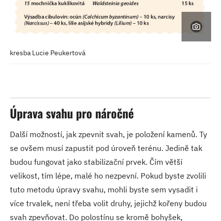
kresba Lucie Peukertová
Úprava svahu pro náročné
Další možností, jak zpevnit svah, je položení kamenů. Ty
se ovšem musí zapustit pod úroveň terénu. Jedině tak
budou fungovat jako stabilizační prvek. Čím větší
velikost, tím lépe, malé ho nezpevní. Pokud byste zvolili
tuto metodu úpravy svahu, mohli byste sem vysadit i
více trvalek, není třeba volit druhy, jejichž kořeny budou
svah zpevňovat. Do polostínu se kromě bohyšek,