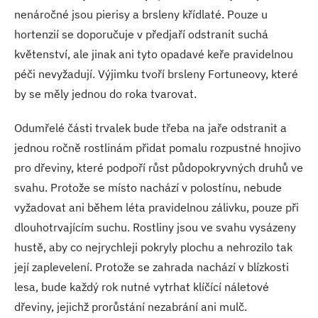
nenáročné jsou pierisy a brsleny křídlaté. Pouze u
hortenzií se doporučuje v předjaří odstranit suchá
květenství, ale jinak ani tyto opadavé keře pravidelnou
péči nevyžadují. Výjimku tvoří brsleny Fortuneovy, které
by se měly jednou do roka tvarovat.
Odumřelé části trvalek bude třeba na jaře odstranit a
jednou ročně rostlinám přidat pomalu rozpustné hnojivo
pro dřeviny, které podpoří růst půdopokryvných druhů ve
svahu. Protože se místo nachází v polostínu, nebude
vyžadovat ani během léta pravidelnou zálivku, pouze při
dlouhotrvajícím suchu. Rostliny jsou ve svahu vysázeny
hustě, aby co nejrychleji pokryly plochu a nehrozilo tak
její zaplevelení. Protože se zahrada nachází v blízkosti
lesa, bude každý rok nutné vytrhat klíčící náletové
dřeviny, jejichž prorůstání nezabrání ani mulč.