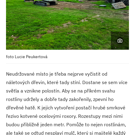
foto Lucie Peukertová
Neudržované místo je třeba nejprve vyčistit od
náletových dřevin, které tady stíní. Dostane se sem více
světla a vznikne polostín. Aby se na příkrém svahu
rostliny udržely a dobře tady zakořenily, zpevní ho
dřevěné hatě. K jejich vytvoření postačí hrubé smrkové
řezivo kotvené ocelovými roxory. Rozestupy mezi nimi
budou přibližně jeden metr. Pomůže to nejen rostlinám,
ale také se odtud nesplaví mulč, který si majitelé každý