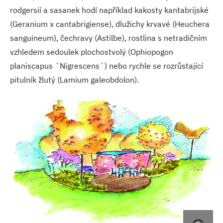
rodgersií a sasanek hodí například kakosty kantabrijské
(Geranium x cantabrigiense), dlužichy krvavé (Heuchera
sanguineum), čechravy (Astilbe), rostlina s netradičním
vzhledem sedoulek plochostvolý (Ophiopogon
planiscapus ´Nigrescens´) nebo rychle se rozrůstající
pitulník žlutý (Lamium galeobdolon).