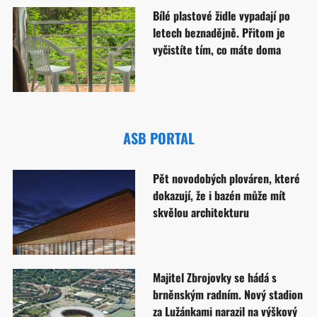
Bílé plastové židle vypadají po
letech beznadějně. Přitom je
vyčistíte tím, co máte doma
ASB PORTAL
Pět novodobých plováren, které
dokazují, že i bazén může mít
skvělou architekturu
Majitel Zbrojovky se hádá s
brněnským radním. Nový stadion
za Lužánkami narazil na výškový