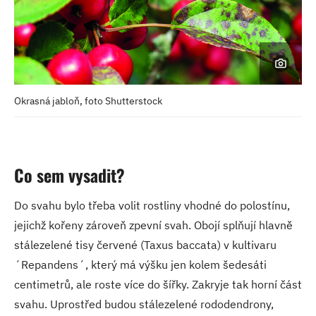
Okrasná jabloň, foto Shutterstock
Co sem vysadit?
Do svahu bylo třeba volit rostliny vhodné do polostínu,
jejichž kořeny zároveň zpevní svah. Obojí splňují hlavně
stálezelené tisy červené (Taxus baccata) v kultivaru
´Repandens´, který má výšku jen kolem šedesáti
centimetrů, ale roste více do šířky. Zakryje tak horní část
svahu. Uprostřed budou stálezelené rododendrony,