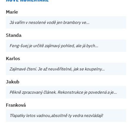
Marie
Já vařím v nesolené vodě jen brambory ve…
Standa
Feng-šuej je určitě zajímavý pohled, ale já bych…
Karlos
Zajímavé čtení. Je až neuvěřitelné, jak se koupelny…
Jakub
Pěkně zpracovaný článek. Rekonstrukce je povedená a je…
Franková
Třapatky letos vadnou,absoltně ty vedra nezvládají!