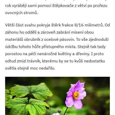
rok vyrábějí sami pomocí štěpkovače z větví po prořezu
ovocných stromů.
Větší část svahu pokryje štěrk frakce 8/16 milimetrů. Od
záhonu ho oddělí a zároveň zabrání mísení obou
materiálů obrubník z ocelové pásovin. To vše zjednoduší
údržbu tohoto hůře přístupného místa. Stejně tak tady
porostou na péči nenáročné květiny a dřeviny. I proto
odtud zmizí trávník, kterému by se tu kvůli nedostatku
světla stejně moc nedařilo.