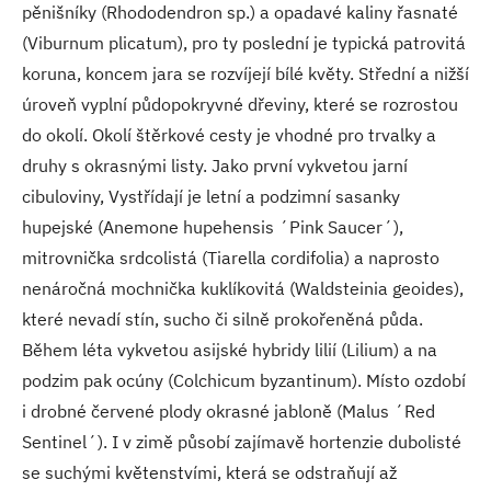
pěnišníky (Rhododendron sp.) a opadavé kaliny řasnaté
(Viburnum plicatum), pro ty poslední je typická patrovitá
koruna, koncem jara se rozvíjejí bílé květy. Střední a nižší
úroveň vyplní půdopokryvné dřeviny, které se rozrostou
do okolí. Okolí štěrkové cesty je vhodné pro trvalky a
druhy s okrasnými listy. Jako první vykvetou jarní
cibuloviny, Vystřídají je letní a podzimní sasanky
hupejské (Anemone hupehensis ´Pink Saucer´),
mitrovnička srdcolistá (Tiarella cordifolia) a naprosto
nenáročná mochnička kuklíkovitá (Waldsteinia geoides),
které nevadí stín, sucho či silně prokořeněná půda.
Během léta vykvetou asijské hybridy lilií (Lilium) a na
podzim pak ocúny (Colchicum byzantinum). Místo ozdobí
i drobné červené plody okrasné jabloně (Malus ´Red
Sentinel´). I v zimě působí zajímavě hortenzie dubolisté
se suchými květenstvími, která se odstraňují až