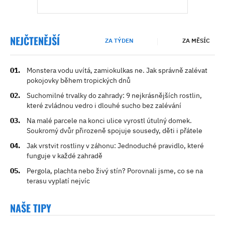
NEJČTENĚJŠÍ
ZA TÝDEN
ZA MĚSÍC
Monstera vodu uvítá, zamiokulkas ne. Jak správně zalévat
pokojovky během tropických dnů
Suchomilné trvalky do zahrady: 9 nejkrásnějších rostlin,
které zvládnou vedro i dlouhé sucho bez zalévání
Na malé parcele na konci ulice vyrostl útulný domek.
Soukromý dvůr přirozeně spojuje sousedy, děti i přátele
Jak vrstvit rostliny v záhonu: Jednoduché pravidlo, které
funguje v každé zahradě
Pergola, plachta nebo živý stín? Porovnali jsme, co se na
terasu vyplatí nejvíc
NAŠE TIPY