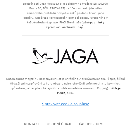
společností Jaga Media s.r.o. (se sídlem na Pražské 18, 102 00
Praha 10, IČO: 27076695) na účel zasílání týdenního
emailového přehledu nových článků po dobu trvání jeho
odběru. Odběr lze kdykoli zrušit pomocí odkazu uvedeného v
každé odeslané zprávě. Přečtěte si naše úplné
podmínky
zpracování osobních údajů
.
Obsah online magazínu Homebydleni.cz je chráněn autorským zákonem. Přepis, šíření
či další zpřístupňování tohoto obsahu nebo jeho části veřejnosti, a to jakýmkoli
způsobem, je bez předcházejícího souhlasu redakce zakázáno. Copyright ©
Jaga
Media
, s.r.o.
Spravovat cookie souhlasy
KONTAKT
OSOBNÍ ÚDAJE
ČASOPIS HOME