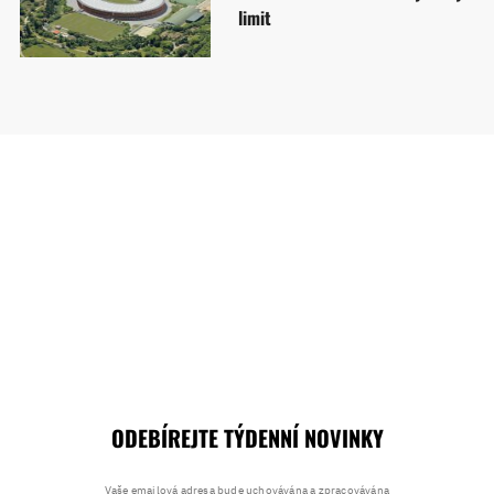
limit
ODEBÍREJTE TÝDENNÍ NOVINKY
Vaše emailová adresa bude uchovávána a zpracovávána