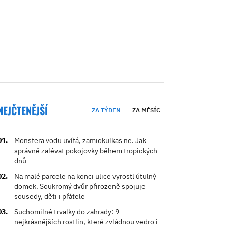
NEJČTENĚJŠÍ
ZA TÝDEN
ZA MĚSÍC
Monstera vodu uvítá, zamiokulkas ne. Jak
správně zalévat pokojovky během tropických
dnů
Na malé parcele na konci ulice vyrostl útulný
domek. Soukromý dvůr přirozeně spojuje
sousedy, děti i přátele
Suchomilné trvalky do zahrady: 9
nejkrásnějších rostlin, které zvládnou vedro i