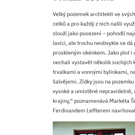
Velký pozemek architekti ve svých
celků a pro každý z nich našli vyu
slouží jako posezení – pohodlí naj
lavici, ale trochu neobvykle se dá
proskleným okénkem. Jako plot i d
nechali vystavět několik suchých
trvalkami a vonnými bylinkami, na
šalvějemi. Zídky jsou na pozemku 
vysoké a umístěné nepravidelně, 
krajiny,“ poznamenává Markéta Ši
Ferdinandem Lefflerem navrhoval