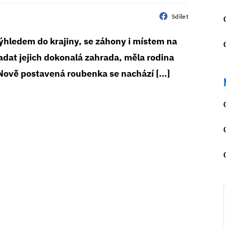
Sdílet
výhledem do krajiny, se záhony i místem na
dat jejich dokonalá zahrada, měla rodina
y. Nově postavená roubenka se nachází […]