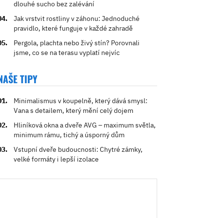
dlouhé sucho bez zalévání
Jak vrstvit rostliny v záhonu: Jednoduché
pravidlo, které funguje v každé zahradě
Pergola, plachta nebo živý stín? Porovnali
jsme, co se na terasu vyplatí nejvíc
NAŠE TIPY
Minimalismus v koupelně, který dává smysl:
Vana s detailem, který mění celý dojem
Hliníková okna a dveře AVG – maximum světla,
minimum rámu, tichý a úsporný dům
Vstupní dveře budoucnosti: Chytré zámky,
velké formáty i lepší izolace