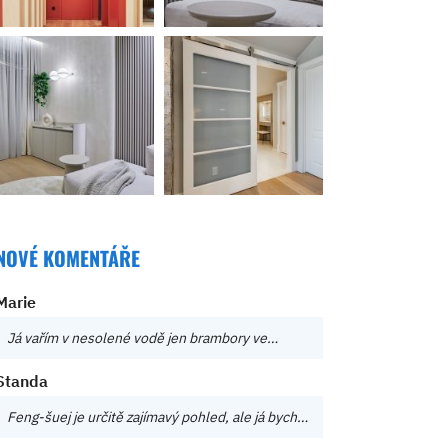
NOVÉ KOMENTÁŘE
Marie
Já vařím v nesolené vodě jen brambory ve…
Standa
Feng-šuej je určitě zajímavý pohled, ale já bych…