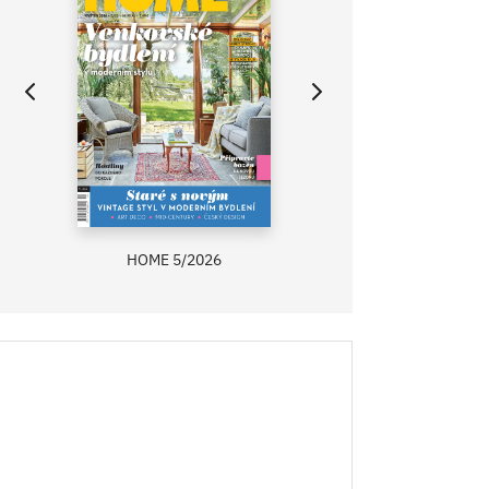
HOME 5/2026
ZAHRADA PRÍMA
RECEPTY PRÍMA
ASB 0