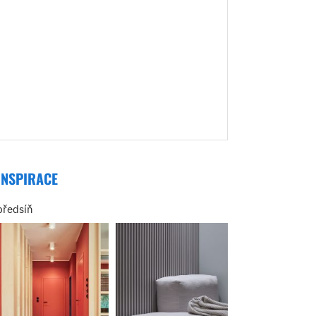
INSPIRACE
předsíň