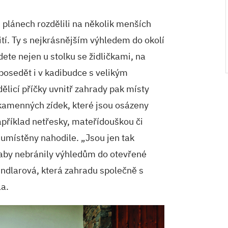
 plánech rozdělili na několik menších
žití. Ty s nejkrásnějším výhledem do okolí
dete nejen u stolku se židličkami, na
 posedět i v kadibudce s velikým
ělicí příčky uvnitř zahrady pak místy
 kamenných zídek, které jsou osázeny
příklad netřesky, mateřídouškou či
umístěny nahodile. „Jsou jen tak
aby nebránily výhledům do otevřené
ndlarová, která zahradu společně s
a.