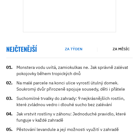
NEJČTENĚJŠÍ
ZA TÝDEN
ZA MĚSÍC
Monstera vodu uvítá, zamiokulkas ne. Jak správně zalévat
pokojovky během tropických dnů
Na malé parcele na konci ulice vyrostl útulný domek.
Soukromý dvůr přirozeně spojuje sousedy, děti i přátele
Suchomilné trvalky do zahrady: 9 nejkrásnějších rostlin,
které zvládnou vedro i dlouhé sucho bez zalévání
Jak vrstvit rostliny v záhonu: Jednoduché pravidlo, které
funguje v každé zahradě
Pěstování levandule a její možnosti využití v zahradě