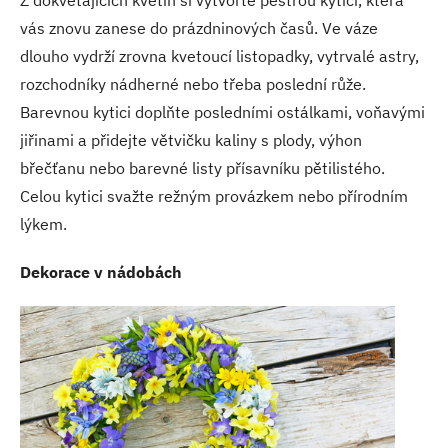
vás znovu zanese do prázdninových časů. Ve váze
dlouho vydrží zrovna kvetoucí listopadky, vytrvalé astry,
rozchodníky nádherné nebo třeba poslední růže.
Barevnou kytici doplňte posledními ostálkami, voňavými
jiřinami a přidejte větvičku kaliny s plody, výhon
břečťanu nebo barevné listy přísavníku pětilistého.
Celou kytici svažte režným provázkem nebo přírodním
lýkem.
Dekorace v nádobách