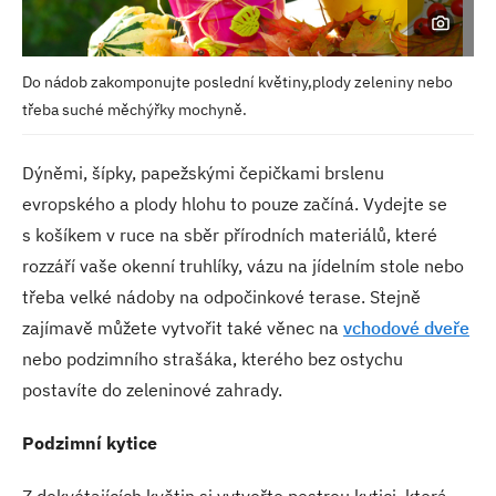
Do nádob zakomponujte poslední květiny,plody zeleniny nebo
třeba suché měchýřky mochyně.
Dýněmi, šípky, papežskými čepičkami brslenu
evropského a plody hlohu to pouze začíná. Vydejte se
s košíkem v ruce na sběr přírodních materiálů, které
rozzáří vaše okenní truhlíky, vázu na jídelním stole nebo
třeba velké nádoby na odpočinkové terase. Stejně
zajímavě můžete vytvořit také věnec na
vchodové dveře
nebo podzimního strašáka, kterého bez ostychu
postavíte do zeleninové zahrady.
Podzimní kytice
Z dokvétajících květin si vytvořte pestrou kytici, která