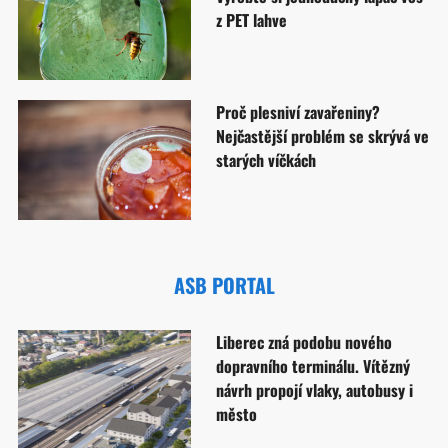
z PET lahve
Proč plesniví zavařeniny?
Nejčastější problém se skrývá ve
starých víčkách
ASB PORTAL
Liberec zná podobu nového
dopravního terminálu. Vítězný
návrh propojí vlaky, autobusy i
město