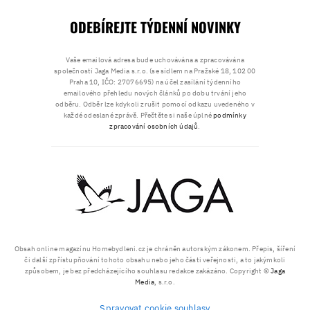
ODEBÍREJTE TÝDENNÍ NOVINKY
Vaše emailová adresa bude uchovávána a zpracovávána
společností Jaga Media s.r.o. (se sídlem na Pražské 18, 102 00
Praha 10, IČO: 27076695) na účel zasílání týdenního
emailového přehledu nových článků po dobu trvání jeho
odběru. Odběr lze kdykoli zrušit pomocí odkazu uvedeného v
každé odeslané zprávě. Přečtěte si naše úplné
podmínky
zpracování osobních údajů
.
Obsah online magazínu Homebydleni.cz je chráněn autorským zákonem. Přepis, šíření
či další zpřístupňování tohoto obsahu nebo jeho části veřejnosti, a to jakýmkoli
způsobem, je bez předcházejícího souhlasu redakce zakázáno. Copyright ©
Jaga
Media
, s.r.o.
Spravovat cookie souhlasy