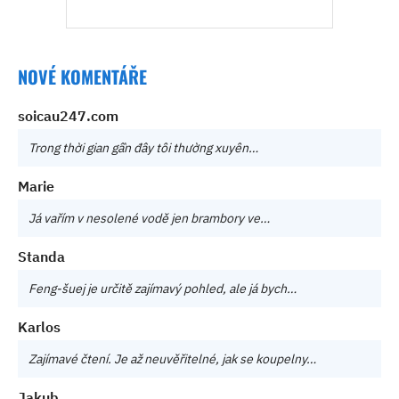
NOVÉ KOMENTÁŘE
soicau247.com
Trong thời gian gần đây tôi thường xuyên…
Marie
Já vařím v nesolené vodě jen brambory ve…
Standa
Feng-šuej je určitě zajímavý pohled, ale já bych…
Karlos
Zajímavé čtení. Je až neuvěřitelné, jak se koupelny…
Jakub