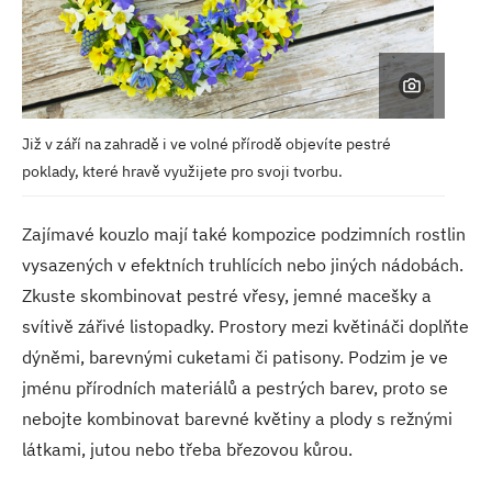
Již v září na zahradě i ve volné přírodě objevíte pestré
poklady, které hravě využijete pro svoji tvorbu.
Zajímavé kouzlo mají také kompozice podzimních rostlin
vysazených v efektních truhlících nebo jiných nádobách.
Zkuste skombinovat pestré vřesy, jemné macešky a
svítivě zářivé listopadky. Prostory mezi květináči doplňte
dýněmi, barevnými cuketami či patisony. Podzim je ve
jménu přírodních materiálů a pestrých barev, proto se
nebojte kombinovat barevné květiny a plody s režnými
látkami, jutou nebo třeba březovou kůrou.