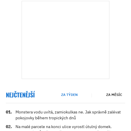
NEJČTENĚJŠÍ
ZA TÝDEN
ZA MĚSÍC
Monstera vodu uvítá, zamiokulkas ne. Jak správně zalévat
pokojovky během tropických dnů
Na malé parcele na konci ulice vyrostl útulný domek.