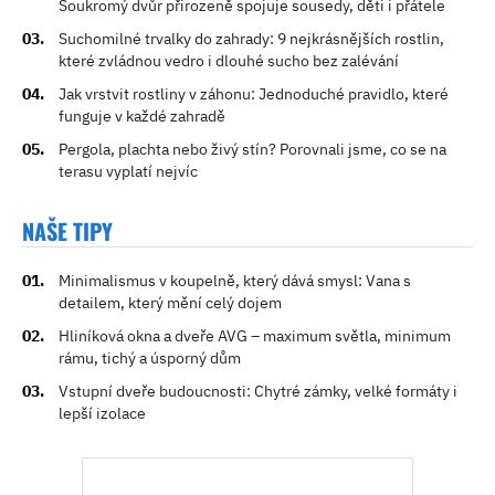
Soukromý dvůr přirozeně spojuje sousedy, děti i přátele
Suchomilné trvalky do zahrady: 9 nejkrásnějších rostlin,
které zvládnou vedro i dlouhé sucho bez zalévání
Jak vrstvit rostliny v záhonu: Jednoduché pravidlo, které
funguje v každé zahradě
Pergola, plachta nebo živý stín? Porovnali jsme, co se na
terasu vyplatí nejvíc
NAŠE TIPY
Minimalismus v koupelně, který dává smysl: Vana s
detailem, který mění celý dojem
Hliníková okna a dveře AVG – maximum světla, minimum
rámu, tichý a úsporný dům
Vstupní dveře budoucnosti: Chytré zámky, velké formáty i
lepší izolace