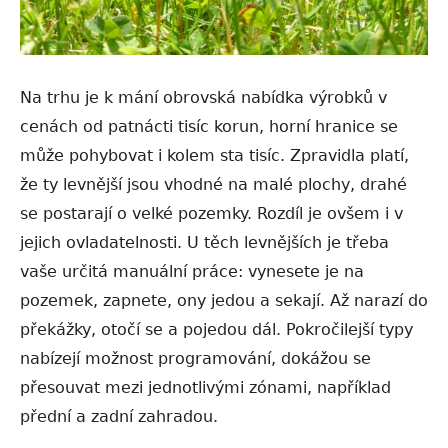
Na trhu je k mání obrovská nabídka výrobků v
cenách od patnácti tisíc korun, horní hranice se
může pohybovat i kolem sta tisíc. Zpravidla platí,
že ty levnější jsou vhodné na malé plochy, drahé
se postarají o velké pozemky. Rozdíl je ovšem i v
jejich ovladatelnosti. U těch levnějších je třeba
vaše určitá manuální práce: vynesete je na
pozemek, zapnete, ony jedou a sekají. Až narazí do
překážky, otočí se a pojedou dál. Pokročilejší typy
nabízejí možnost programování, dokážou se
přesouvat mezi jednotlivými zónami, například
přední a zadní zahradou.