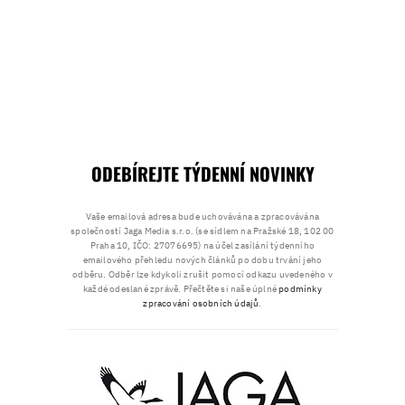
ODEBÍREJTE TÝDENNÍ NOVINKY
Vaše emailová adresa bude uchovávána a zpracovávána
společností Jaga Media s.r.o. (se sídlem na Pražské 18, 102 00
Praha 10, IČO: 27076695) na účel zasílání týdenního
emailového přehledu nových článků po dobu trvání jeho
odběru. Odběr lze kdykoli zrušit pomocí odkazu uvedeného v
každé odeslané zprávě. Přečtěte si naše úplné
podmínky
zpracování osobních údajů
.