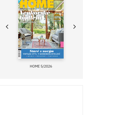
HOME 5/2026
ZAHRADA PRÍMA
RECEPTY PRÍMA
ASB 0