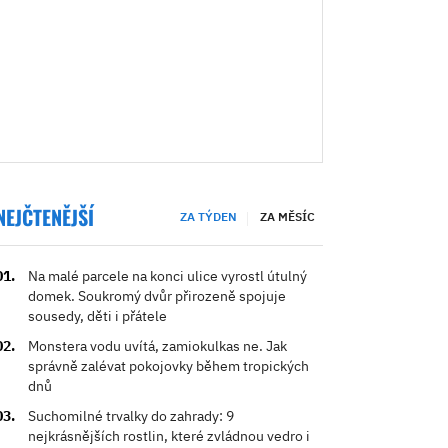
NEJČTENĚJŠÍ
ZA TÝDEN
ZA MĚSÍC
Na malé parcele na konci ulice vyrostl útulný
domek. Soukromý dvůr přirozeně spojuje
sousedy, děti i přátele
Monstera vodu uvítá, zamiokulkas ne. Jak
správně zalévat pokojovky během tropických
dnů
Suchomilné trvalky do zahrady: 9
nejkrásnějších rostlin, které zvládnou vedro i