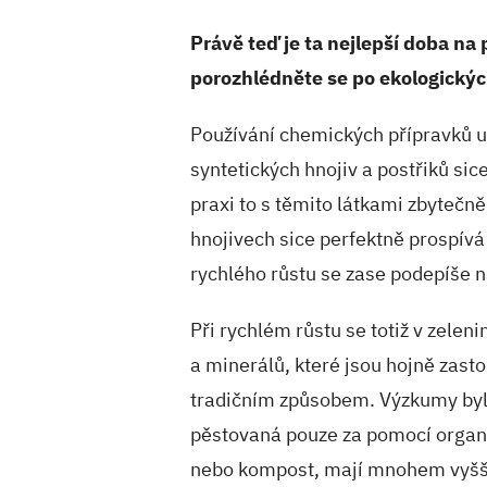
Právě teď je ta nejlepší doba na 
porozhlédněte se po ekologickýc
Používání chemických přípravků u
syntetických hnojiv a postřiků sic
praxi to s těmito látkami zbytečn
hnojivech sice perfektně prospívá 
rychlého růstu se zase podepíše n
Při rychlém růstu se totiž v zele
a minerálů, které jsou hojně zas
tradičním způsobem. Výzkumy bylo
pěstovaná pouze za pomocí organi
nebo kompost, mají mnohem vyšší