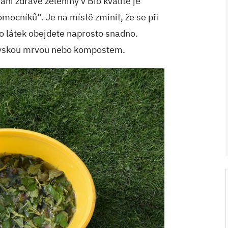
ní zdravé zeleniny v Bio kvalitě je
mocníků“. Je na místě zmínit, že se při
o látek obejdete naprosto snadno.
lévskou mrvou nebo kompostem.
V ZAHRADĚ 2/2026