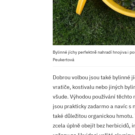
Bylinné jíchy perfektně nahradí hnojiva i p
Peukertová
Dobrou volbou jsou také bylinné jíc
vratiče, kostivalu nebo jiných byl
všude. Výhodou používání těchto 
jsou prakticky zadarmo a navíc s 
také důležitou organickou hmotu. 
zcela úplně obejít bez herbicidů, i