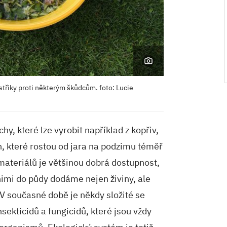
ostřiky proti některým škůdcům. foto: Lucie
hy, které lze vyrobit například z kopřiv,
in, které rostou od jara na podzimu téměř
materiálů je většinou dobrá dostupnost,
nimi do půdy dodáme nejen živiny, ale
V současné době je někdy složité se
nsekticidů a fungicidů, které jsou vždy