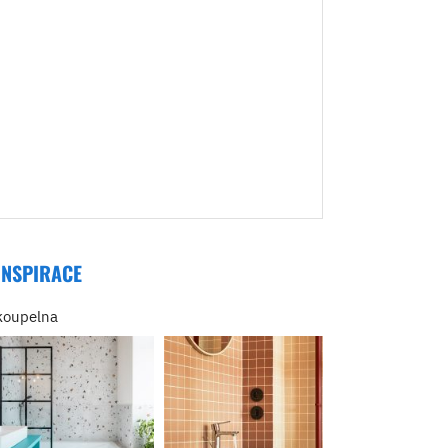
INSPIRACE
koupelna