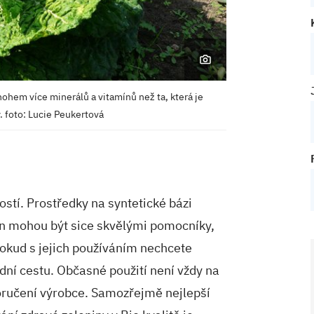
hem více minerálů a vitamínů než ta, která je
. foto: Lucie Peukertová
stí. Prostředky na syntetické bázi
in mohou být sice skvělými pomocníky,
Pokud s jejich používáním nechcete
řední cestu. Občasné použití není vždy na
oručení výrobce. Samozřejmě nejlepší