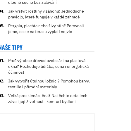
dlouhé sucho bez zalévání
Jak vrstvit rostliny v záhonu: Jednoduché
pravidlo, které funguje v každé zahradě
Pergola, plachta nebo živý stín? Porovnali
jsme, co se na terasu vyplatí nejvíc
NAŠE TIPY
Proč výrobce dřevostaveb sází na plastová
okna? Rozhoduje údržba, cena i energetická
účinnost
Jak vytvořit útulnou ložnici? Pomohou barvy,
textilie i přírodní materiály
Velká prosklená stěna? Na těchto detailech
závisí její životnost i komfort bydlení