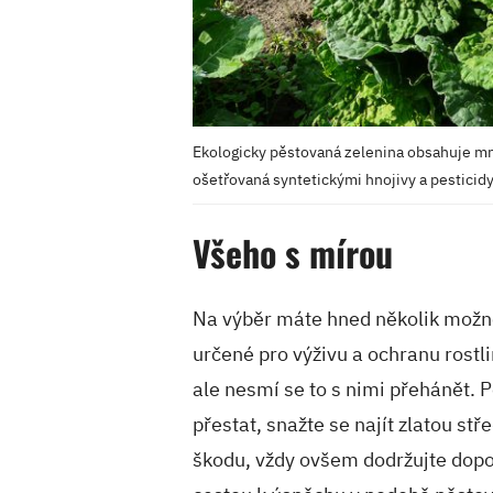
Ekologicky pěstovaná zelenina obsahuje mno
ošetřovaná syntetickými hnojivy a pesticidy
Všeho s mírou
Na výběr máte hned několik možno
určené pro výživu a ochranu rostl
ale nesmí se to s nimi přehánět. 
přestat, snažte se najít zlatou st
škodu, vždy ovšem dodržujte dop