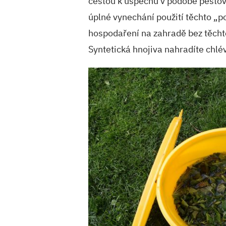
cestou k úspěchu v podobě pěstová
úplné vynechání použití těchto „po
hospodaření na zahradě bez těcht
Syntetická hnojiva nahradíte ch