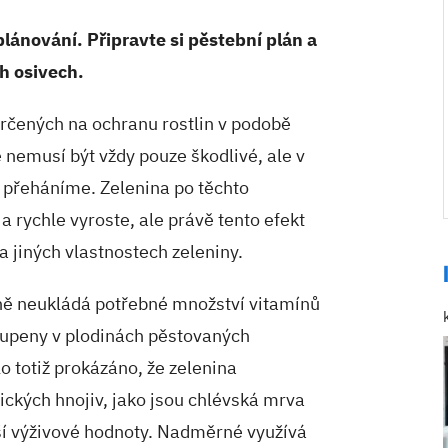
plánování. Připravte si pěstební plán a
h osivech.
rčených na ochranu rostlin v podobě
e nemusí být vždy pouze škodlivé, ale v
ě přeháníme. Zelenina po těchto
a rychle vyroste, ale právě tento efekt
a jiných vlastnostech zeleniny.
nině neukládá potřebné množství vitamínů
toupeny v plodinách pěstovaných
 totiž prokázáno, že zelenina
ckých hnojiv, jako jsou chlévská mrva
 výživové hodnoty. Nadměrné využívá