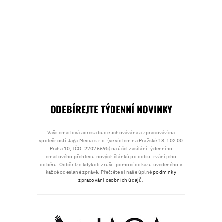
ODEBÍREJTE TÝDENNÍ NOVINKY
Vaše emailová adresa bude uchovávána a zpracovávána
společností Jaga Media s.r.o. (se sídlem na Pražské 18, 102 00
Praha 10, IČO: 27076695) na účel zasílání týdenního
emailového přehledu nových článků po dobu trvání jeho
odběru. Odběr lze kdykoli zrušit pomocí odkazu uvedeného v
každé odeslané zprávě. Přečtěte si naše úplné
podmínky
zpracování osobních údajů
.