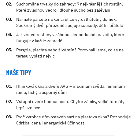
Suchomilné trvalky do zahrady: 9 nejkrásnějších rostlin,
které zvládnou vedro i dlouhé sucho bez zalévání
Na malé parcele na konci ulice vyrostl útulný domek.
Soukromý dvůr přirozeně spojuje sousedy, děti i přátele
Jak vrstvit rostliny v záhonu: Jednoduché pravidlo, které
funguje v každé zahradě
Pergola, plachta nebo živý stín? Porovnali jsme, co se na
terasu vyplatí nejvíc
NAŠE TIPY
Hliníková okna a dveře AVG – maximum světla, minimum
rámu, tichý a úsporný dům
Vstupní dveře budoucnosti: Chytré zámky, velké formáty i
lepší izolace
Proč výrobce dřevostaveb sází na plastová okna? Rozhoduje
údržba, cena i energetická účinnost