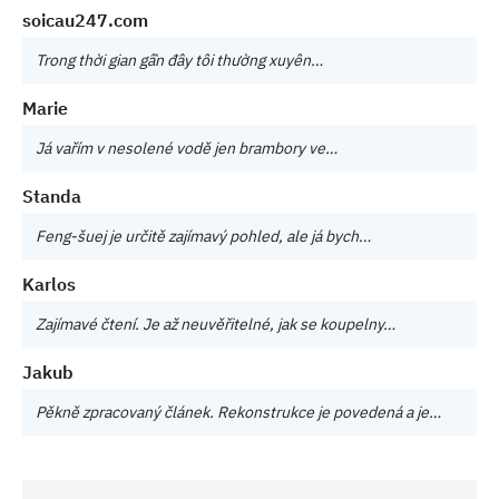
soicau247.com
Trong thời gian gần đây tôi thường xuyên…
Marie
Já vařím v nesolené vodě jen brambory ve…
Standa
Feng-šuej je určitě zajímavý pohled, ale já bych…
Karlos
Zajímavé čtení. Je až neuvěřitelné, jak se koupelny…
Jakub
Pěkně zpracovaný článek. Rekonstrukce je povedená a je…