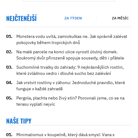
NEJČTENĚJŠÍ
ZA TÝDEN
ZA MĚSÍC
Monstera vodu uvítá, zamiokulkas ne. Jak správně zalévat
pokojovky během tropických dnů
Na malé parcele na konci ulice vyrostl útulný domek.
Soukromý dvůr přirozeně spojuje sousedy, děti i přátele
Suchomilné trvalky do zahrady: 9 nejkrásnějších rostlin,
které zvládnou vedro i dlouhé sucho bez zalévání
Jak vrstvit rostliny v záhonu: Jednoduché pravidlo, které
funguje v každé zahradě
Pergola, plachta nebo živý stín? Porovnali jsme, co se na
terasu vyplatí nejvíc
NAŠE TIPY
Minimalismus v koupelně, který dává smysl: Vana s