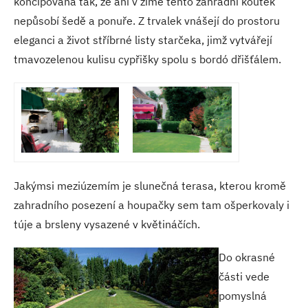
koncipována tak, že ani v zimě tento zahradní koutek
nepůsobí šedě a ponuře. Z trvalek vnášejí do prostoru
eleganci a život stříbrné listy starčeka, jimž vytvářejí
tmavozelenou kulisu cypřišky spolu s bordó dřišťálem.
Jakýmsi meziúzemím je slunečná terasa, kterou kromě
zahradního posezení a houpačky sem tam ošperkovaly i
túje a brsleny vysazené v květináčích.
Do okrasné
části vede
pomyslná