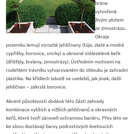
brána
vytvořená
živým plotem
ze zimostrázu.
Okraje
pozemku lemují vzrostlé jehličnany (túje, zlaté a modré
cypřišky, borovice, smrky) a okrasné stálezelené keře
(dřišťály, brsleny, zimostrázy). Ústředním motivem na
rozlehlém trávníku vytvarovaném do oblouku je zahradní
plastika. Na křídlech labutě se uvelebil, jak jinak, další
jehličnan – zakrslá borovice.
Akcent působivosti dodává této části zahrady
kombinace vyšších a nižších jehličnanů a okrasných
keřů, které tvoří zároveň ochrannou bariéru. Přes léto se
ke slovu dostávají barvy podrostových kvetoucích