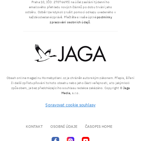
Praha 10, IČO: 27076695) na účel zasílání týdenního
emailového přehledu nových článků po dobu trvání jeho
odběru. Odběr lze kdykoli zrušit pomocí odkazu uvedeného v
každé odeslané zprávě. Přečtěte si naše úplné
podmínky
zpracování osobních údajů
.
Obsah online magazínu Homebydleni.cz je chráněn autorským zákonem. Přepis, šíření
či další zpřístupňování tohoto obsahu nebo jeho části veřejnosti, a to jakýmkoli
způsobem, je bez předcházejícího souhlasu redakce zakázáno. Copyright ©
Jaga
Media
, s.r.o.
Spravovat cookie souhlasy
KONTAKT
OSOBNÍ ÚDAJE
ČASOPIS HOME