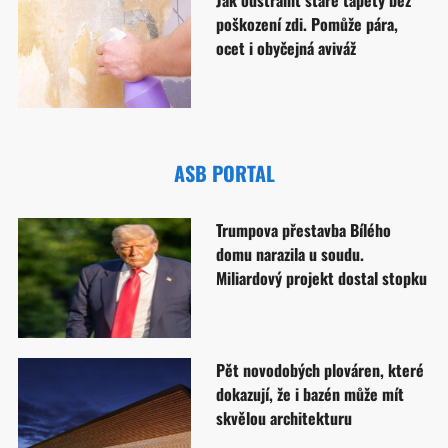
Jak odstranit staré tapety bez
poškození zdi. Pomůže pára,
ocet i obyčejná aviváž
ASB PORTAL
Trumpova přestavba Bílého
domu narazila u soudu.
Miliardový projekt dostal stopku
Pět novodobých plováren, které
dokazují, že i bazén může mít
skvělou architekturu