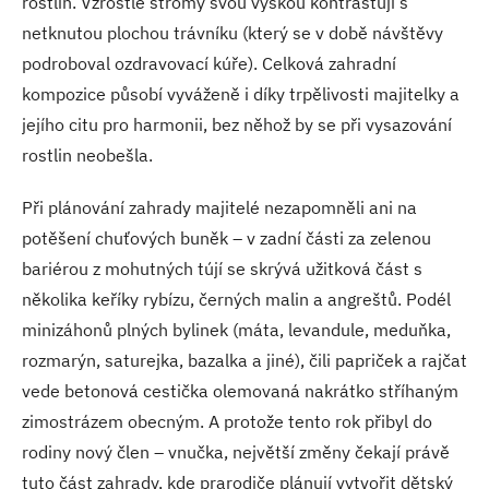
rostlin. Vzrostlé stromy svou výškou kontrastují s
netknutou plochou trávníku (který se v době návštěvy
podroboval ozdravovací kúře). Celková zahradní
kompozice působí vyváženě i díky trpělivosti majitelky a
jejího citu pro harmonii, bez něhož by se při vysazování
rostlin neobešla.
Při plánování zahrady majitelé nezapomněli ani na
potěšení chuťových buněk – v zadní části za zelenou
bariérou z mohutných tújí se skrývá užitková část s
několika keříky rybízu, černých malin a angreštů. Podél
minizáhonů plných bylinek (máta, levandule, meduňka,
rozmarýn, saturejka, bazalka a jiné), čili papriček a rajčat
vede betonová cestička olemovaná nakrátko stříhaným
zimostrázem obecným. A protože tento rok přibyl do
rodiny nový člen – vnučka, největší změny čekají právě
tuto část zahrady, kde prarodiče plánují vytvořit dětský