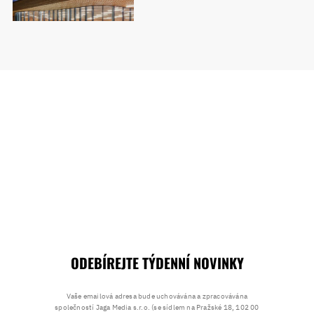
ODEBÍREJTE TÝDENNÍ NOVINKY
Vaše emailová adresa bude uchovávána a zpracovávána
společností Jaga Media s.r.o. (se sídlem na Pražské 18, 102 00