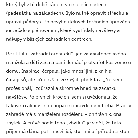
který byl v té době pánem v nejlepších letech
(padesátka na základech). Bylo nutné opravit střechu a
upravit půdorys. Po nevyhnutelných terénních úpravách
se začalo s plánováním, které vystřídaly návštěvy a
nákupy v blízkých zahradních centrech.
Bez titulu „zahradní architekt“, jen za asistence svého
manžela a dětí začala paní domácí přetvářet kus země u
domu. Inspiraci čerpala, jako mnozí jiní, z knih a
časopisů, ale především ze svých představ. „Nejsem
profesionál,“ zdůraznila skromně hned na začátku
návštěvy. Po prvních krocích jsem si uvědomila, že
takovéto alibi v jejím případě opravdu není třeba. Práci v
zahradě má s manželem rozdělenu – on trávník, ona
zbytek. A právě podle toho „zbytku“ je vidět, že tato
příjemná dáma patří mezi lidi, kteří milují přírodu a kteří