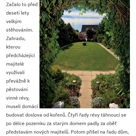
Začalo to před
deseti lety
velkým
stěhováním.
Zahradu,
kterou
předcházející
majitelé
využívali
převážně k
pěstování
vinné révy,
museli domácí
budovat doslova od kořenů. Čtyři řady révy táhnoucí se
po délce pozemku za starým domem padly za oběť
představám nových majitelů. Potom přišel na řadu dům,