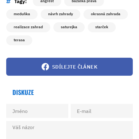
Tagy:
angrešt
bazalka pravá
meduňka
návrh zahrady
okrasná zahrada
realizace zahrad
saturejka
starček
terasa
SDÍLEJTE ČLÁNEK
DISKUZE