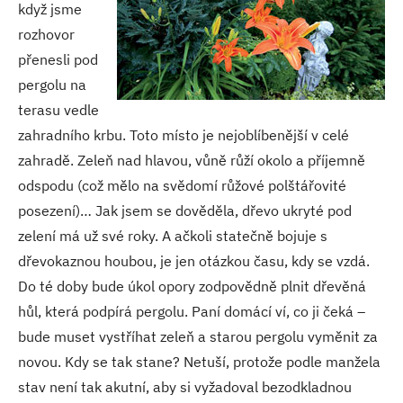
když jsme
rozhovor
přenesli pod
pergolu na
terasu vedle
zahradního krbu. Toto místo je nejoblíbenější v celé
zahradě. Zeleň nad hlavou, vůně růží okolo a příjemně
odspodu (což mělo na svědomí růžové polštářovité
posezení)… Jak jsem se dověděla, dřevo ukryté pod
zelení má už své roky. A ačkoli statečně bojuje s
dřevokaznou houbou, je jen otázkou času, kdy se vzdá.
Do té doby bude úkol opory zodpovědně plnit dřevěná
hůl, která podpírá pergolu. Paní domácí ví, co ji čeká –
bude muset vystříhat zeleň a starou pergolu vyměnit za
novou. Kdy se tak stane? Netuší, protože podle manžela
stav není tak akutní, aby si vyžadoval bezodkladnou