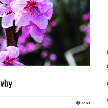
avby
Sdílet