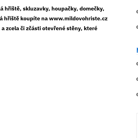
ká hřiště, skluzavky, houpačky, domečky,
á hřiště koupíte na www.mildovohriste.cz
a zcela či zčásti otevřené stěny, které