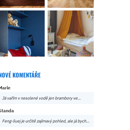
NOVÉ KOMENTÁŘE
Marie
Já vařím v nesolené vodě jen brambory ve…
Standa
Feng-šuej je určitě zajímavý pohled, ale já bych…