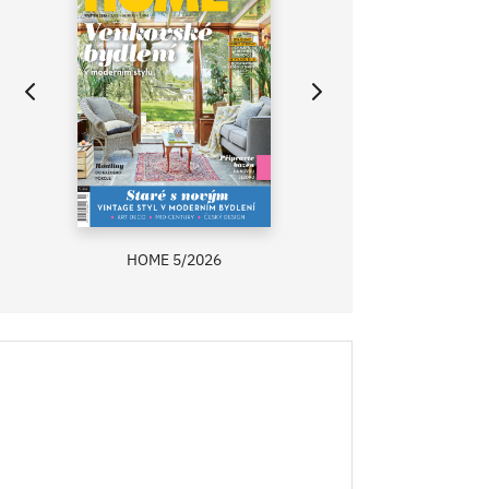
HOME 5/2026
ZAHRADA PRÍMA
RECEPTY PRÍMA
ASB 0