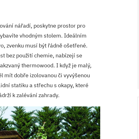
ování nářadí, poskytne prostor pro
vybavíte vhodným stolem. Ideálním
vo, zvenku musí být řádně ošetřené.
st bez použití chemie, nabízejí se
 takzvaný thermowood. I když je malý,
V ZAHRADĚ 2/2026
ěl mít dobře izolovanou či vyvýšenou
idní statiku a střechu s okapy, které
drží k zalévání zahrady.