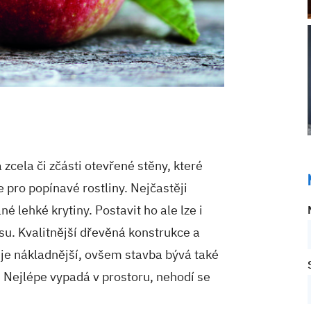
 zcela či zčásti otevřené stěny, které
 pro popínavé rostliny. Nejčastěji
né lehké krytiny. Postavit ho ale lze i
su. Kvalitnější dřevěná konstrukce a
ů je nákladnější, ovšem stavba bývá také
. Nejlépe vypadá v prostoru, nehodí se