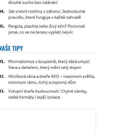
dlouhé sucho bez zalévání
Jak vrstvit rostliny v záhonu: Jednoduché
pravidlo, které funguje v každé zahradě
Pergola, plachta nebo živý stín? Porovnali
jsme, co se na terasu vyplatí nejvíc
NAŠE TIPY
Minimalismus v koupelně, který dává smysl:
Vana s detailem, který mění celý dojem
Hliníková okna a dveře AVG – maximum světla,
minimum rámu, tichý a úsporný dům
Vstupní dveře budoucnosti: Chytré zámky,
velké formáty i lepší izolace