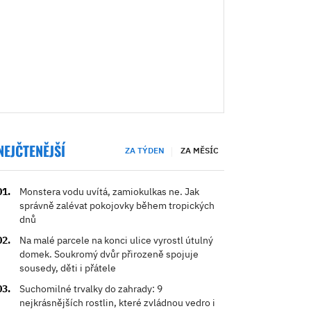
NEJČTENĚJŠÍ
ZA TÝDEN
ZA MĚSÍC
Monstera vodu uvítá, zamiokulkas ne. Jak
správně zalévat pokojovky během tropických
dnů
Na malé parcele na konci ulice vyrostl útulný
domek. Soukromý dvůr přirozeně spojuje
sousedy, děti i přátele
Suchomilné trvalky do zahrady: 9
nejkrásnějších rostlin, které zvládnou vedro i