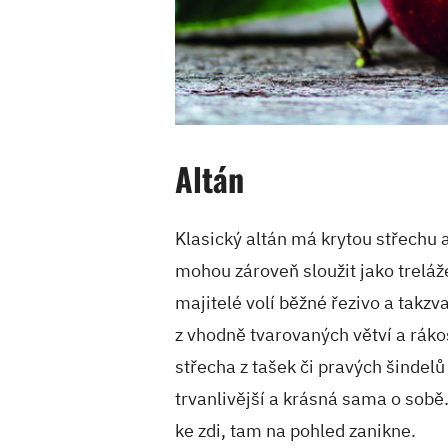
Altán
Klasický altán má krytou střechu a
mohou zároveň sloužit jako treláže
majitelé volí běžné řezivo a takzva
z vhodně tvarovaných větví a ráko
střecha z tašek či pravých šindel
trvanlivější a krásná sama o sobě
ke zdi, tam na pohled zanikne.