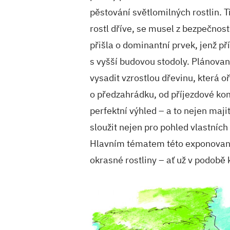
pěstování světlomilných rostlin. 
rostl dříve, se musel z bezpečnos
přišla o dominantní prvek, jenž p
s vyšší budovou stodoly. Plánova
vysadit vzrostlou dřevinu, která 
o předzahrádku, od příjezdové kom
perfektní výhled – a to nejen maj
sloužit nejen pro pohled vlastních
Hlavním tématem této exponované
okrasné rostliny – ať už v podobě k