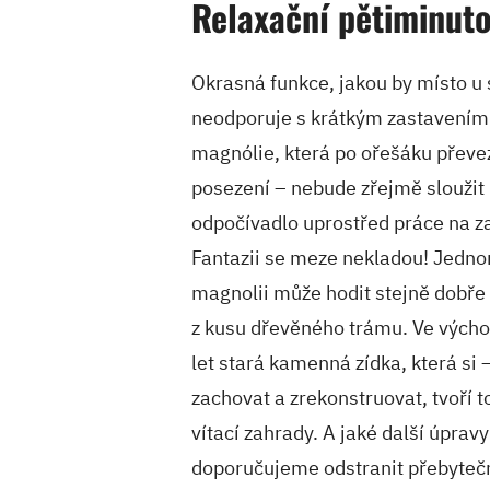
Relaxační pětiminut
Okrasná funkce, jakou by místo u 
neodporuje s krátkým zastavením
magnólie, která po ořešáku přev
posezení – nebude zřejmě sloužit k
odpočívadlo uprostřed práce na za
Fantazii se meze nekladou! Jedn
magnolii může hodit stejně dobře
z kusu dřevěného trámu. Ve výcho
let stará kamenná zídka, která si 
zachovat a zrekonstruovat, tvoří 
vítací zahrady. A jaké další úprav
doporučujeme odstranit přebytečn