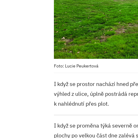
Foto: Lucie Peukertová
I když se prostor nachází hned př
výhled z ulice, úplně postrádá repr
k nahlédnutí přes plot.
I když se proměna týká severně ori
plochy po velkou část dne zalévá 