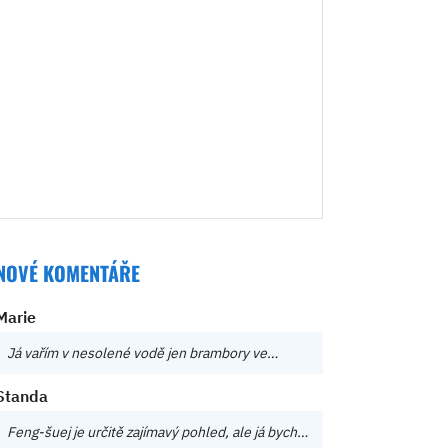
NOVÉ KOMENTÁŘE
Marie
Já vařím v nesolené vodě jen brambory ve…
Standa
Feng-šuej je určitě zajímavý pohled, ale já bych…