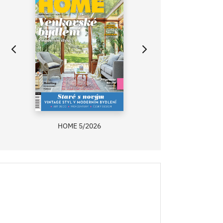
HOME 5/2026
ZAHRADA PRÍMA
RECEPTY PRÍMA
ASB 0