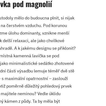
ovka pod magnolií
stodoly mělo do budoucna plnit, si nijak
 na čerstvém vzduchu. Pod korunou
ezme úlohu dominanty, vznikne menší
 delší relaxaci, ale jako chvilkové
hradě. A k jakému designu se přiklonit?
omístná kamenná lavička se pod
 jako minimalistické sedátko zhotovené
dní části výsadbu lemuje téměř dvě stě
– s maximální opatrnostní – zaslouží
totiž poměrně důležitý pohledový prvek
y majitele neminou? Vedle úklidu
ý kámen z půdy. Ta by měla být