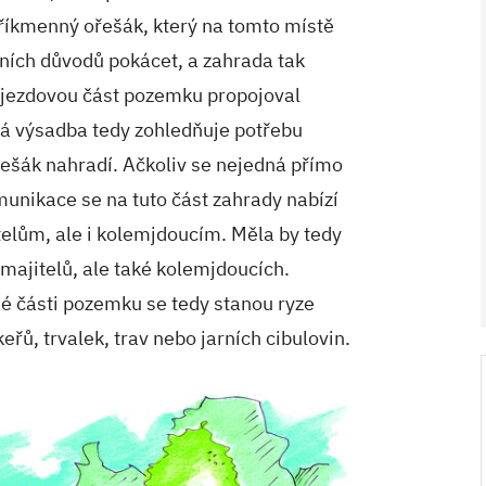
Tříkmenný ořešák, který na tomto místě
tních důvodů pokácet, a zahrada tak
říjezdovou část pozemku propojoval
ná výsadba tedy zohledňuje potřebu
ořešák nahradí. Ačkoliv se nejedná přímo
unikace se na tuto část zahrady nabízí
itelům, ale i kolemjdoucím. Měla by tedy
 majitelů, ale také kolemjdoucích.
V ZAHRADĚ 2/2026
 části pozemku se tedy stanou ryze
eřů, trvalek, trav nebo jarních cibulovin.