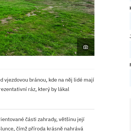
ed vjezdovou bránou, kde na něj lidé mají
ezentativní ráz, který by lákal
entované části zahrady, většinu její
slunce, čímž příroda krásně nahrává