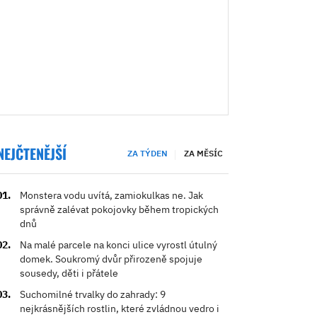
NEJČTENĚJŠÍ
ZA TÝDEN
ZA MĚSÍC
Monstera vodu uvítá, zamiokulkas ne. Jak
správně zalévat pokojovky během tropických
dnů
Na malé parcele na konci ulice vyrostl útulný
domek. Soukromý dvůr přirozeně spojuje
sousedy, děti i přátele
Suchomilné trvalky do zahrady: 9
nejkrásnějších rostlin, které zvládnou vedro i