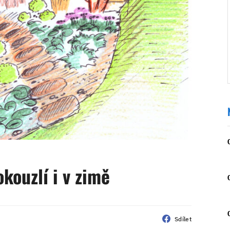
okouzlí i v zimě
Sdílet