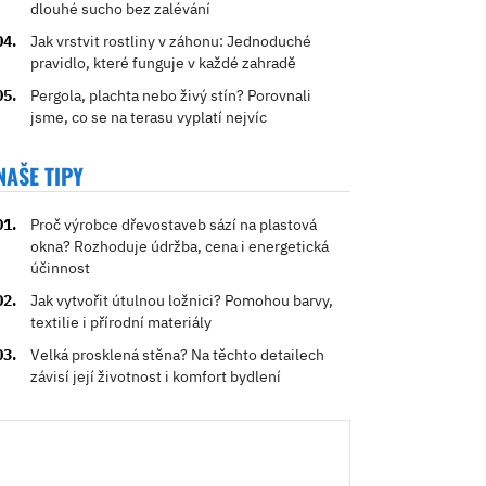
dlouhé sucho bez zalévání
Jak vrstvit rostliny v záhonu: Jednoduché
pravidlo, které funguje v každé zahradě
Pergola, plachta nebo živý stín? Porovnali
jsme, co se na terasu vyplatí nejvíc
NAŠE TIPY
Proč výrobce dřevostaveb sází na plastová
okna? Rozhoduje údržba, cena i energetická
účinnost
Jak vytvořit útulnou ložnici? Pomohou barvy,
textilie i přírodní materiály
Velká prosklená stěna? Na těchto detailech
závisí její životnost i komfort bydlení