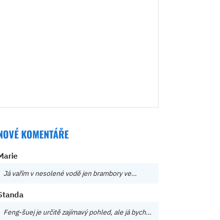
NOVÉ KOMENTÁŘE
Marie
Já vařím v nesolené vodě jen brambory ve…
Standa
Feng-šuej je určitě zajímavý pohled, ale já bych…