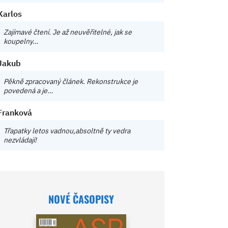
Karlos
Zajímavé čtení. Je až neuvěřitelné, jak se
koupelny…
Jakub
Pěkně zpracovaný článek. Rekonstrukce je
povedená a je…
Franková
Třapatky letos vadnou,absoltně ty vedra
nezvládají!
NOVÉ ČASOPISY