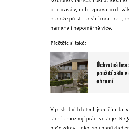
ke stěně v blízkosti okna. Ideálně
pro praváky nebo zprava pro levák
protože při sledování monitoru, zp
namáhají nepoměrně více.
Přečtěte si také:
Úchvatná hra 
použití skla v
ohromí
V posledních letech jsou čím dál v
které umožňují práci vestoje. Ne
naše zdraví, jako jsou například c