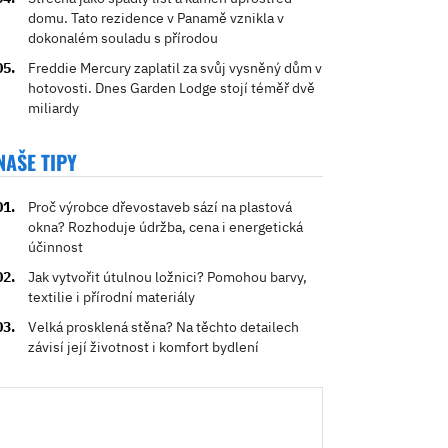
domu. Tato rezidence v Panamě vznikla v
dokonalém souladu s přírodou
Freddie Mercury zaplatil za svůj vysněný dům v
hotovosti. Dnes Garden Lodge stojí téměř dvě
miliardy
NAŠE TIPY
Proč výrobce dřevostaveb sází na plastová
okna? Rozhoduje údržba, cena i energetická
účinnost
Jak vytvořit útulnou ložnici? Pomohou barvy,
textilie i přírodní materiály
Velká prosklená stěna? Na těchto detailech
závisí její životnost i komfort bydlení