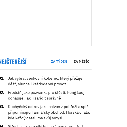
NEJČTENĚJŠÍ
ZA TÝDEN
ZA MĚSÍC
Jak vybrat venkovní koberec, který přežije
déšť, slunce i každodenní provoz
Předsíň jako pozvánka pro štěstí. Feng šuej
odhaluje, jak ji zařídit správně
Kuchyňský ostrov jako balvan z pobřeží a spíž
připomínající farmářský obchod. Horská chata,
kde každý detail má svůj smysl
Střecha jako spadlý list a kámen uprostřed