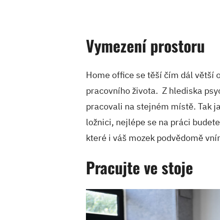
Vymezení prostoru
Home office se těší čím dál větší 
pracovního života. Z hlediska psyc
pracovali na stejném místě. Tak ja
ložnici, nejlépe se na práci budet
které i váš mozek podvědomě vní
Pracujte ve stoje