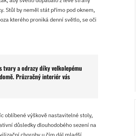
 tak, aby světlo dopadalo z levé strany
y. Stůl by neměl stát přímo pod oknem,
oza kterého proniká denní světlo, se oči
s tvary a odrazy díky velkolepému
 domě. Průzračný interiér vás
V ZAHRADĚ 2/2026
HOME 5/2026
íc oblíbené výškově nastavitelné stoly,
gativní důsledky dlouhodobého sezení na
ivilizační choroby u čím dál mladší