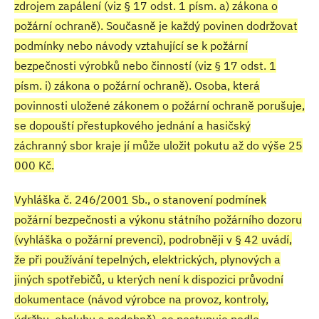
zdrojem zapálení (viz § 17 odst. 1 písm. a) zákona o
požární ochraně). Současně je každý povinen dodržovat
podmínky nebo návody vztahující se k požární
bezpečnosti výrobků nebo činností (viz § 17 odst. 1
písm. i) zákona o požární ochraně). Osoba, která
povinnosti uložené zákonem o požární ochraně porušuje,
se dopouští přestupkového jednání a hasičský
záchranný sbor kraje jí může uložit pokutu až do výše 25
000 Kč.
Vyhláška č. 246/2001 Sb., o stanovení podmínek
požární bezpečnosti a výkonu státního požárního dozoru
(vyhláška o požární prevenci), podrobněji v § 42 uvádí,
že při používání tepelných, elektrických, plynových a
jiných spotřebičů, u kterých není k dispozici průvodní
dokumentace (návod výrobce na provoz, kontroly,
údržbu, obsluhu a podobně), se postupuje podle