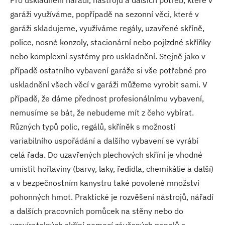
Pro uskladnění nářadí, nástrojů a dalších potřeb, které v
garáži využíváme, popřípadě na sezonní věci, které v
garáži skladujeme, využíváme regály, uzavřené skříně,
police, nosné konzoly, stacionární nebo pojízdné skříňky
nebo komplexní systémy pro uskladnění. Stejně jako v
případě ostatního vybavení garáže si vše potřebné pro
uskladnění všech věcí v garáži můžeme vyrobit sami. V
případě, že dáme přednost profesionálnímu vybavení,
nemusíme se bát, že nebudeme mít z čeho vybírat.
Různých typů polic, regálů, skříněk s možností
variabilního uspořádání a dalšího vybavení se vyrábí
celá řada. Do uzavřených plechových skříní je vhodné
umístit hořlaviny (barvy, laky, ředidla, chemikálie a další)
a v bezpečnostním kanystru také povolené množství
pohonných hmot. Praktické je rozvěšení nástrojů, nářadí
a dalších pracovních pomůcek na stěny nebo do