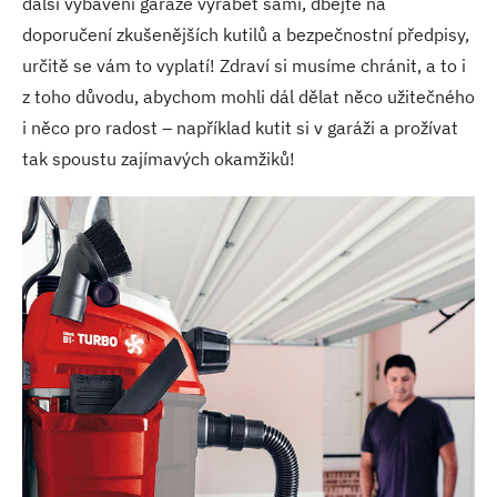
další vybavení garáže vyrábět sami, dbejte na
doporučení zkušenějších kutilů a bezpečnostní předpisy,
určitě se vám to vyplatí! Zdraví si musíme chránit, a to i
z toho důvodu, abychom mohli dál dělat něco užitečného
i něco pro radost – například kutit si v garáži a prožívat
tak spoustu zajímavých okamžiků!