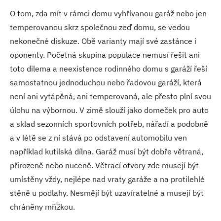
O tom, zda mít v rámci domu vyhřívanou garáž nebo jen
temperovanou skrz společnou zeď domu, se vedou
nekonečné diskuze. Obě varianty mají své zastánce i
oponenty. Početná skupina populace nemusí řešit ani
toto dilema a neexistence rodinného domu s garáží řeší
samostatnou jednoduchou nebo řadovou garáží, která
není ani vytápěná, ani temperovaná, ale přesto plní svou
úlohu na výbornou. V zimě slouží jako domeček pro auto
a sklad sezonních sportovních potřeb, nářadí a podobně
a v létě se z ní stává po odstavení automobilu ven
například kutilská dílna. Garáž musí být dobře větraná,
přirozeně nebo nuceně. Větrací otvory zde musejí být
umístěny vždy, nejlépe nad vraty garáže a na protilehlé
stěně u podlahy. Nesmějí být uzavíratelné a musejí být
chráněny mřížkou.