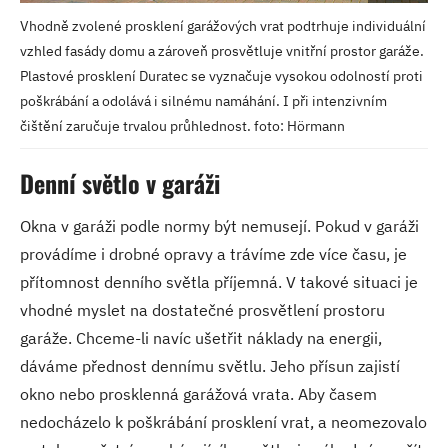
Vhodně zvolené prosklení garážových vrat podtrhuje individuální
vzhled fasády domu a zároveň prosvětluje vnitřní prostor garáže.
Plastové prosklení Duratec se vyznačuje vysokou odolností proti
poškrábání a odolává i silnému namáhání. I při intenzivním
čištění zaručuje trvalou průhlednost. foto: Hörmann
Denní světlo v garáži
Okna v garáži podle normy být nemusejí. Pokud v garáži
provádíme i drobné opravy a trávíme zde více času, je
přítomnost denního světla příjemná. V takové situaci je
vhodné myslet na dostatečné prosvětlení prostoru
garáže. Chceme-li navíc ušetřit náklady na energii,
dáváme přednost dennímu světlu. Jeho přísun zajistí
okno nebo prosklenná garážová vrata. Aby časem
nedocházelo k poškrábání prosklení vrat, a neomezovalo