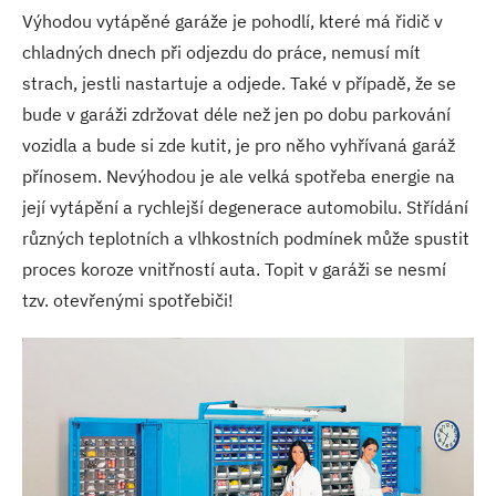
Výhodou vytápěné garáže je pohodlí, které má řidič v
chladných dnech při odjezdu do práce, nemusí mít
strach, jestli nastartuje a odjede. Také v případě, že se
bude v garáži zdržovat déle než jen po dobu parkování
vozidla a bude si zde kutit, je pro něho vyhřívaná garáž
přínosem. Nevýhodou je ale velká spotřeba energie na
její vytápění a rychlejší degenerace automobilu. Střídání
různých teplotních a vlhkostních podmínek může spustit
proces koroze vnitřností auta. Topit v garáži se nesmí
tzv. otevřenými spotřebiči!