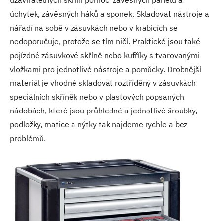
uzavíratelných skříní pomocí závěsných panelů a
úchytek, závěsných háků a sponek. Skladovat nástroje a
nářadí na sobě v zásuvkách nebo v krabicích se
nedoporučuje, protože se tím ničí. Praktické jsou také
pojízdné zásuvkové skříně nebo kufříky s tvarovanými
vložkami pro jednotlivé nástroje a pomůcky. Drobnější
materiál je vhodné skladovat roztříděný v zásuvkách
speciálních skříněk nebo v plastových popsaných
nádobách, které jsou průhledné a jednotlivé šroubky,
podložky, matice a nýtky tak najdeme rychle a bez
problémů.