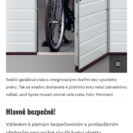
Sekční garážová vrata s integrovanými dveřmi bez vysokého
prahu. Tak se snadno dostanete k jízdnímu kolu nebo zahradnímu
nářadí, aniž byste museli otvírat celá vrata. foto: Hörmann
Hlavně bezpečně!
Vzhledem k platným bezpečnostním a protipožárním
předpisům není možné sloučit funkci objektu