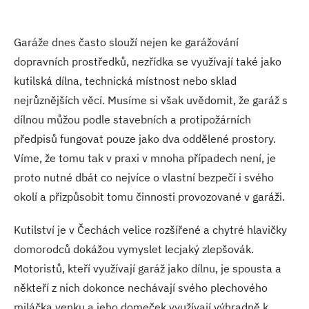
Garáže dnes často slouží nejen ke garážování
dopravních prostředků, nezřídka se využívají také jako
kutilská dílna, technická místnost nebo sklad
nejrůznějších věcí. Musíme si však uvědomit, že garáž s
dílnou můžou podle stavebních a protipožárních
předpisů fungovat pouze jako dva oddělené prostory.
Víme, že tomu tak v praxi v mnoha případech není, je
proto nutné dbát co nejvíce o vlastní bezpečí i svého
okolí a přizpůsobit tomu činnosti provozované v garáži.
Kutilství je v Čechách velice rozšířené a chytré hlavičky
domorodců dokážou vymyslet lecjaký zlepšovák.
Motoristů, kteří využívají garáž jako dílnu, je spousta a
někteří z nich dokonce nechávají svého plechového
miláčka venku a jeho domeček využívají výhradně k