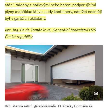
stání. Nádoby s hořlavými nebo hoření podporujícími
plyny (například láhve, sudy kontejnery, nádrže) nesmějí
být v garážích ukládány.
kpt. Ing. Pavla Tománková, Generální ředitelství HZS
České republiky
Dvoustěnná sekční garážová vrata LPU značky Hörmann se