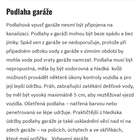
Podlaha garáže
Podlahová vpusť garáže nesmí být připojena na
kanalizaci. Podlahy v garáži mohou být beze spádu a bez
jímky. Spád ven z garáže se nedoporučuje, protože při
případném odtoku vody z garáže v zimním období by
mohla voda pod vraty garáže namrzat. Podlaha musí být
nepropustná, měla by být vodorovná a hladká kvůli
možnosti provádět některé úkony kontroly vozidla a pro
její lepší údržbu. Práh, zabraňující zatékání dešťové vody,
by měl být vysoký maximálně 5 cm, aby neztěžoval vjezd
vozidla. Ošetřená podlaha – natřená barvou nebo
penetrovaná se lépe udržuje. Praktičtější z hlediska
údržby podlahy garáže je také uskladnění věcí nad ní na
zdech garáže – na policích, úchytech a ve skříňkách,
které mají nožičky. Vybavení garáže