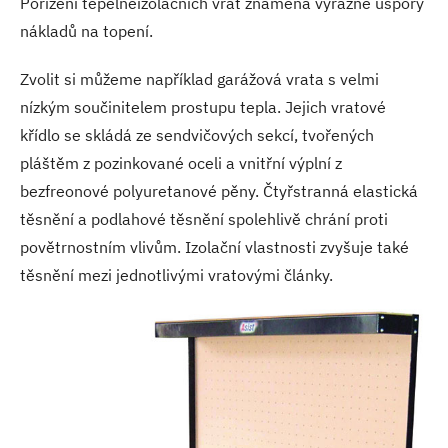
Pořízení tepelněizolačních vrat znamená výrazné úspory
nákladů na topení.
Zvolit si můžeme například garážová vrata s velmi
nízkým součinitelem prostupu tepla. Jejich vratové
křídlo se skládá ze sendvičových sekcí, tvořených
pláštěm z pozinkované oceli a vnitřní výplní z
bezfreonové polyuretanové pěny. Čtyřstranná elastická
těsnění a podlahové těsnění spolehlivě chrání proti
povětrnostním vlivům. Izolační vlastnosti zvyšuje také
těsnění mezi jednotlivými vratovými články.