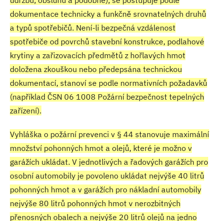
dokumentace technicky a funkčně srovnatelných druhů
a typů spotřebičů. Není-li bezpečná vzdálenost
spotřebiče od povrchů stavební konstrukce, podlahové
krytiny a zařizovacích předmětů z hořlavých hmot
doložena zkouškou nebo předepsána technickou
dokumentací, stanoví se podle normativních požadavků
(například ČSN 06 1008 Požární bezpečnost tepelných
zařízení).
Vyhláška o požární prevenci v § 44 stanovuje maximální
množství pohonných hmot a olejů, které je možno v
garážích ukládat. V jednotlivých a řadových garážích pro
osobní automobily je povoleno ukládat nejvýše 40 litrů
pohonných hmot a v garážích pro nákladní automobily
nejvýše 80 litrů pohonných hmot v nerozbitných
přenosných obalech a nejvýše 20 litrů olejů na jedno