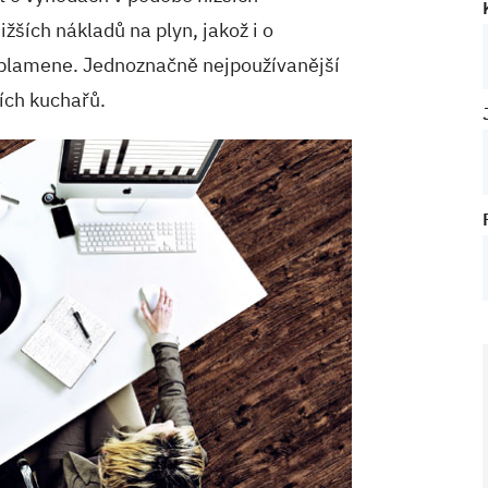
žších nákladů na plyn, jakož i o
a/plamene. Jednoznačně nejpoužívanější
ích kuchařů.