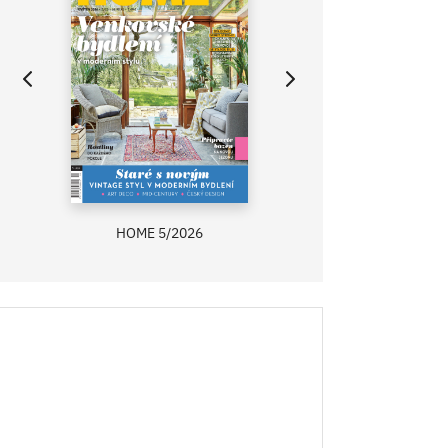
HOME 5/2026
ZAHRADA PRÍMA
RECEPTY PRÍMA
ASB 0