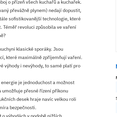
uboj o přízeň všech kuchařů a kuchařek.
vaný převážně plynem) nedají dopustit,
tále sofistikovanější technologie, které
t. Téměř revoluci způsobila ve vaření
ně?
kuchyni klasické sporáky. Jsou
kcí, které maximálně zpříjemňují vaření.
é výhody i nevýhody, to samé platí pro
 energie je jednoduchost a možnost
á umožňuje přesné řízení příkonu
ukčních desek hraje navíc velkou roli
 míra bezpečnosti.
 o výhodách v podobě nižších