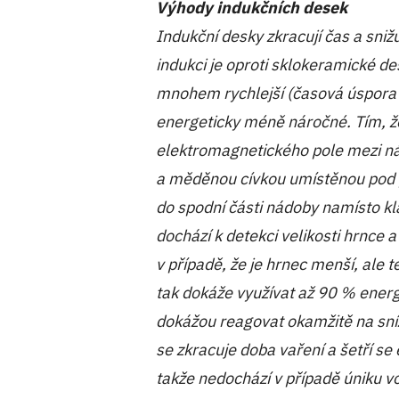
Výhody indukčních desek
Indukční desky zkracují čas a sniž
indukci je oproti sklokeramické 
mnohem rychlejší (časová úspora
energeticky méně náročné. Tím, že
elektromagnetického pole mezi 
a měděnou cívkou umístěnou pod p
do spodní části nádoby namísto kla
dochází k detekci velikosti hrnce 
v případě, že je hrnec menší, ale 
tak dokáže využívat až 90 % energ
dokážou reagovat okamžitě na sníž
se zkracuje doba vaření a šetří s
takže nedochází v případě úniku v