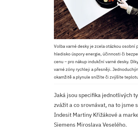
Volba varné desky je zcela otázkou osobní 
hledisko úspory energie, účinnosti či bezpe
cenu − pro nákup indukční varné desky. Dík
varné zóny rychleji a přesněji. Jednoduch
okamžitě a plynule snížíte či zvýšíte teplo
Jaká jsou specifika jednotlivých t
zvážit a co srovnávat, na to jsme 
Indesit Martiny Křižákové a mark
Siemens Miroslava Veselého.