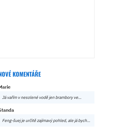
NOVÉ KOMENTÁŘE
Marie
Já vařím v nesolené vodě jen brambory ve…
Standa
Feng-šuej je určitě zajímavý pohled, ale já bych…