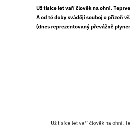
Už tisíce let vaří člověk na ohni. Teprv
A od té doby svádějí souboj o přízeň 
(dnes reprezentovaný převážně plynem
Už tisíce let vaří člověk na ohni. 