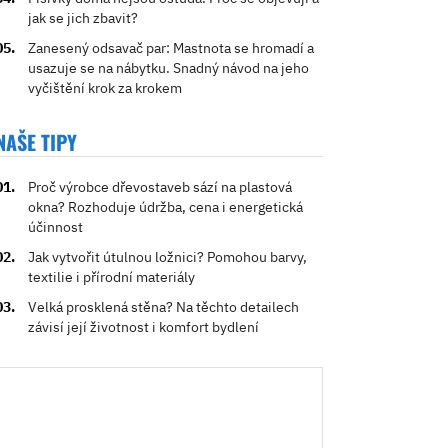
jak se jich zbavit?
Zanesený odsavač par: Mastnota se hromadí a
usazuje se na nábytku. Snadný návod na jeho
vyčištění krok za krokem
NAŠE TIPY
Proč výrobce dřevostaveb sází na plastová
okna? Rozhoduje údržba, cena i energetická
účinnost
Jak vytvořit útulnou ložnici? Pomohou barvy,
textilie i přírodní materiály
Velká prosklená stěna? Na těchto detailech
závisí její životnost i komfort bydlení