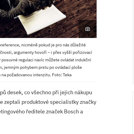
preference, nicméně pokud je pro nás důležité
čnosti, argumenty hovoří − i přes vyšší pořizovací
y posuvné regulaci navíc můžete ovládat indukční
ým, jemným pohybem prstu po ovládací ploše
V ZAHRADĚ 2/2026
tu na požadovanou intenzitu. Foto: Teka
ypů desek, co všechno při jejich nákupu
se zeptali produktové specialistky značky
etingového ředitele značek Bosch a