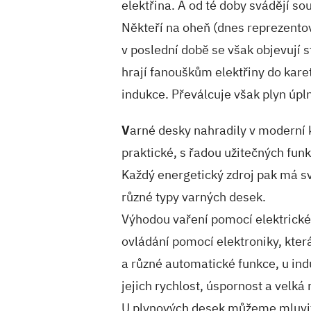
elektřina. A od té doby svádějí so
Někteří na oheň (dnes reprezento
v poslední době se však objevují s
hrají fanouškům elektřiny do kare
indukce. Převálcuje však plyn úpl
V
arné desky nahradily v moderní 
praktické, s řadou užitečných fun
Každý energetický zdroj pak má sv
různé typy varných desek.
Výhodou vaření pomocí elektrické
ovládání pomocí elektroniky, kter
a různé automatické funkce, u ind
jejich rychlost, úspornost a velká
U plynových desek můžeme mluvit