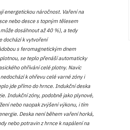
ují energetickou náročnost. Vaření na
desce nebo desce s topným tělesem
 může dosáhnout až 40 %), a tedy
 dochází k vytvoření
nádobou s feromagnetickým dnem
lotnou, se teplo přenáší automaticky
sického ohřívání celé plotny. Navíc
a nedochází k ohřevu celé varné zóny i
teplo jde přímo do hrnce. Indukční deska
ie. Indukční zóny, podobně jako plynové,
ení nebo naopak zvýšení výkonu, i tím
e energie. Deska není během vaření horká,
ody nebo potravin z hrnce k napálení na