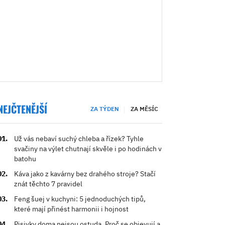
NEJČTENĚJŠÍ
ZA TÝDEN
ZA MĚSÍC
Už vás nebaví suchý chleba a řízek? Tyhle
svačiny na výlet chutnají skvěle i po hodinách v
batohu
Káva jako z kavárny bez drahého stroje? Stačí
znát těchto 7 pravidel
Feng šuej v kuchyni: 5 jednoduchých tipů,
které mají přinést harmonii i hojnost
Pisivky doma nejsou ostuda. Proč se objevují a