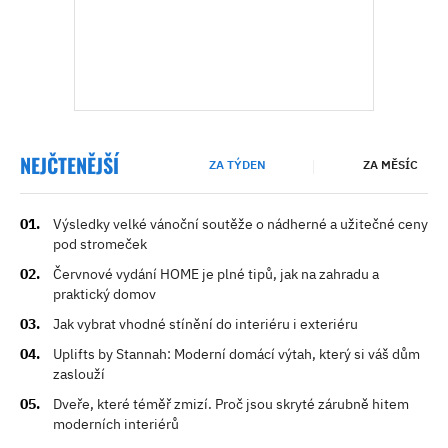
NEJČTENĚJŠÍ
ZA TÝDEN
ZA MĚSÍC
Výsledky velké vánoční soutěže o nádherné a užitečné ceny
pod stromeček
Červnové vydání HOME je plné tipů, jak na zahradu a
praktický domov
Jak vybrat vhodné stínění do interiéru i exteriéru
Uplifts by Stannah: Moderní domácí výtah, který si váš dům
zaslouží
Dveře, které téměř zmizí. Proč jsou skryté zárubně hitem
moderních interiérů