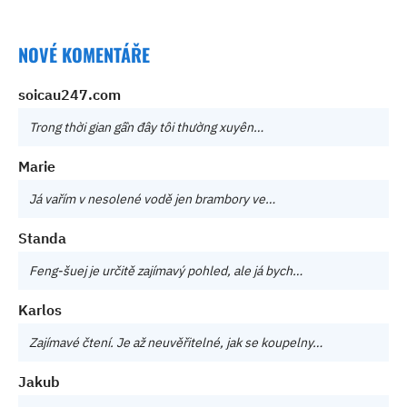
NOVÉ KOMENTÁŘE
soicau247.com
Trong thời gian gần đây tôi thường xuyên…
Marie
Já vařím v nesolené vodě jen brambory ve…
Standa
Feng-šuej je určitě zajímavý pohled, ale já bych…
Karlos
Zajímavé čtení. Je až neuvěřitelné, jak se koupelny…
Jakub