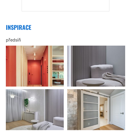
INSPIRACE
předsíň