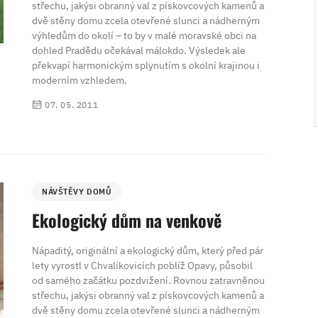
střechu, jakýsi obranný val z pískovcových kamenů a
dvě stěny domu zcela otevřené slunci a nádherným
výhledům do okolí – to by v malé moravské obci na
dohled Pradědu očekával málokdo. Výsledek ale
překvapí harmonickým splynutím s okolní krajinou i
moderním vzhledem.
07. 05. 2011
NÁVŠTĚVY DOMŮ
Ekologický dům na venkově
Nápaditý, originální a ekologický dům, který před pár
lety vyrostl v Chvalíkovicích poblíž Opavy, působil
od samého začátku pozdvižení. Rovnou zatravněnou
střechu, jakýsi obranný val z pískovcových kamenů a
dvě stěny domu zcela otevřené slunci a nádherným