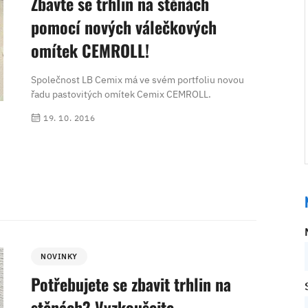
Zbavte se trhlin na stěnách
pomocí nových válečkových
omítek CEMROLL!
Společnost LB Cemix má ve svém portfoliu novou
řadu pastovitých omítek Cemix CEMROLL.
19. 10. 2016
NOVINKY
Potřebujete se zbavit trhlin na
stěnách? Vyzkoušejte