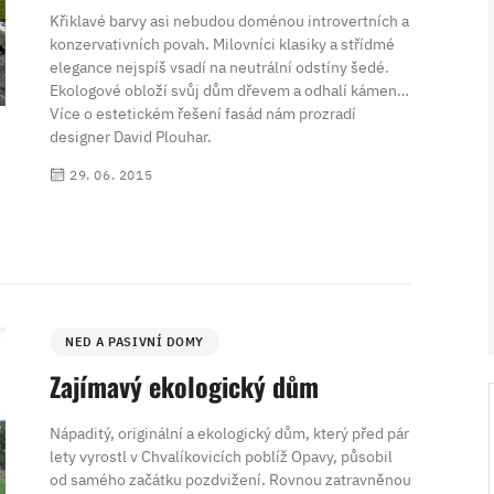
Křiklavé barvy asi nebudou doménou introvertních a
konzervativních povah. Milovníci klasiky a střídmé
elegance nejspíš vsadí na neutrální odstíny šedé.
Ekologové obloží svůj dům dřevem a odhalí kámen…
Více o estetickém řešení fasád nám prozradí
designer David Plouhar.
29. 06. 2015
V ZAHRADĚ 2/2026
NED A PASIVNÍ DOMY
Zajímavý ekologický dům
Nápaditý, originální a ekologický dům, který před pár
lety vyrostl v Chvalíkovicích poblíž Opavy, působil
od samého začátku pozdvižení. Rovnou zatravněnou