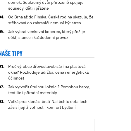
domek. Soukromý dvůr přirozeně spojuje
sousedy, děti i přátele
Od Brna až do Finska. Česká rodina ukazuje, že
stěhování do zahraničí nemusí být stres
Jak vybrat venkovní koberec, který přežije
déšť, slunce i každodenní provoz
NAŠE TIPY
Proč výrobce dřevostaveb sází na plastová
okna? Rozhoduje údržba, cena i energetická
účinnost
Jak vytvořit útulnou ložnici? Pomohou barvy,
textilie i přírodní materiály
Velká prosklená stěna? Na těchto detailech
závisí její životnost i komfort bydlení