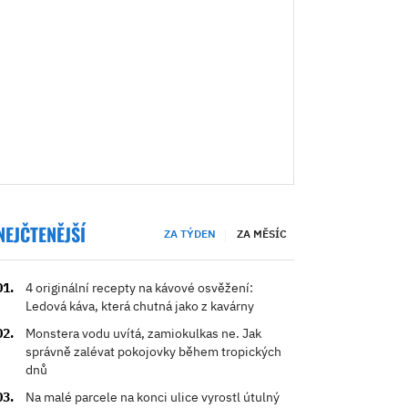
NEJČTENĚJŠÍ
ZA TÝDEN
ZA MĚSÍC
4 originální recepty na kávové osvěžení:
Ledová káva, která chutná jako z kavárny
Monstera vodu uvítá, zamiokulkas ne. Jak
správně zalévat pokojovky během tropických
dnů
Na malé parcele na konci ulice vyrostl útulný