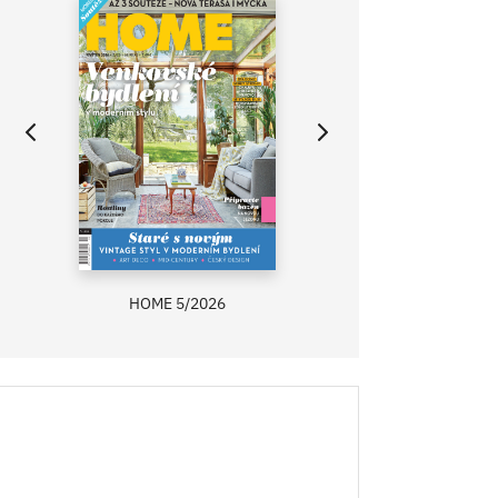
HOME 5/2026
ZAHRADA PRÍMA
RECEPTY PRÍMA
ASB 0