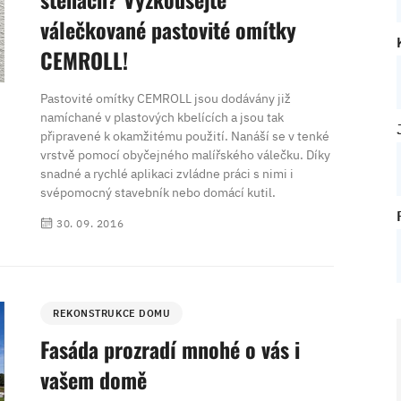
válečkované pastovité omítky
CEMROLL!
Pastovité omítky CEMROLL jsou dodávány již
namíchané v plastových kbelících a jsou tak
připravené k okamžitému použití. Nanáší se v tenké
vrstvě pomocí obyčejného malířského válečku. Díky
snadné a rychlé aplikaci zvládne práci s nimi i
svépomocný stavebník nebo domácí kutil.
30. 09. 2016
REKONSTRUKCE DOMU
Fasáda prozradí mnohé o vás i
vašem domě