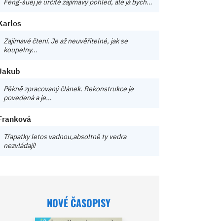
Feng-šuej je určitě zajímavý pohled, ale já bych…
Karlos
Zajímavé čtení. Je až neuvěřitelné, jak se
koupelny…
Jakub
Pěkně zpracovaný článek. Rekonstrukce je
povedená a je…
Franková
Třapatky letos vadnou,absoltně ty vedra
nezvládají!
NOVÉ ČASOPISY