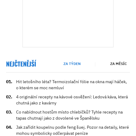
NEJČTENĚJŠÍ
ZA TÝDEN
ZA MĚSÍC
Hit letošního léta? Termoizolační fólie na okna mají háček,
o kterém se moc nemluví
4 originální recepty na kávové osvěžení: Ledová káva, která
chutná jako z kavárny
Co nabídnout hostům místo chlebíčků? Tyhle recepty na
tapas chutnají jako z dovolené ve Španělsku
Jak zařídit koupelnu podle feng šuej. Pozor na detaily, které
mohou symbolicky odčerpávat peníze