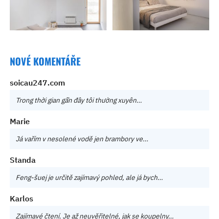
NOVÉ KOMENTÁŘE
soicau247.com
Trong thời gian gần đây tôi thường xuyên…
Marie
Já vařím v nesolené vodě jen brambory ve…
Standa
Feng-šuej je určitě zajímavý pohled, ale já bych…
Karlos
Zajímavé čtení. Je až neuvěřitelné, jak se koupelny…