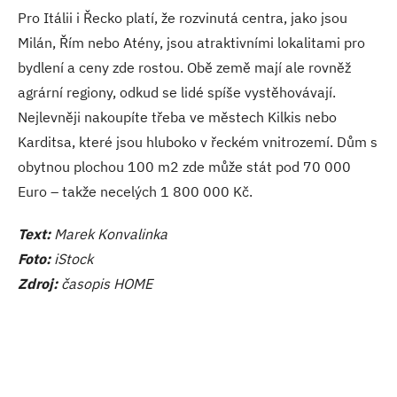
Pro Itálii i Řecko platí, že rozvinutá centra, jako jsou
Milán, Řím nebo Atény, jsou atraktivními lokalitami pro
bydlení a ceny zde rostou. Obě země mají ale rovněž
agrární regiony, odkud se lidé spíše vystěhovávají.
Nejlevněji nakoupíte třeba ve městech Kilkis nebo
Karditsa, které jsou hluboko v řeckém vnitrozemí. Dům s
obytnou plochou 100 m2 zde může stát pod 70 000
Euro – takže necelých 1 800 000 Kč.
Text:
Marek Konvalinka
Foto:
iStock
Zdroj:
časopis HOME