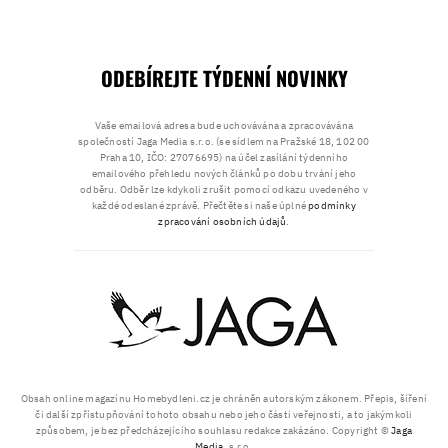
ODEBÍREJTE TÝDENNÍ NOVINKY
Vaše emailová adresa bude uchovávána a zpracovávána
společností Jaga Media s.r.o. (se sídlem na Pražské 18, 102 00
Praha 10, IČO: 27076695) na účel zasílání týdenního
emailového přehledu nových článků po dobu trvání jeho
odběru. Odběr lze kdykoli zrušit pomocí odkazu uvedeného v
každé odeslané zprávě. Přečtěte si naše úplné
podmínky
zpracování osobních údajů
.
Obsah online magazínu Homebydleni.cz je chráněn autorským zákonem. Přepis, šíření
či další zpřístupňování tohoto obsahu nebo jeho části veřejnosti, a to jakýmkoli
způsobem, je bez předcházejícího souhlasu redakce zakázáno. Copyright ©
Jaga
Media
, s.r.o.