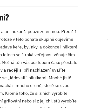
mi?
 a ani nekončí pouze zeleninou. Před šíří
rotože v této bohaté skupině objevíme
davé keře, bylinky, a dokonce i některé
ch letech se široká veřejnost věnuje čím
e. Možná už i vás postupem času přestalo
 a raději si při nachlazení uvaříte
 se „ládovali“ pilulkami. Mnohé jistě
k nachází mnoho druhů, které se svou
. Kromě toho, že si z nich vyrobíte
í grilování nebo si z jejich listů vyrobíte