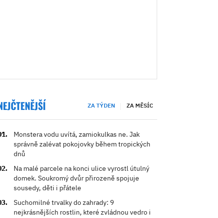
NEJČTENĚJŠÍ
ZA TÝDEN
ZA MĚSÍC
Monstera vodu uvítá, zamiokulkas ne. Jak
správně zalévat pokojovky během tropických
dnů
Na malé parcele na konci ulice vyrostl útulný
domek. Soukromý dvůr přirozeně spojuje
sousedy, děti i přátele
Suchomilné trvalky do zahrady: 9
nejkrásnějších rostlin, které zvládnou vedro i