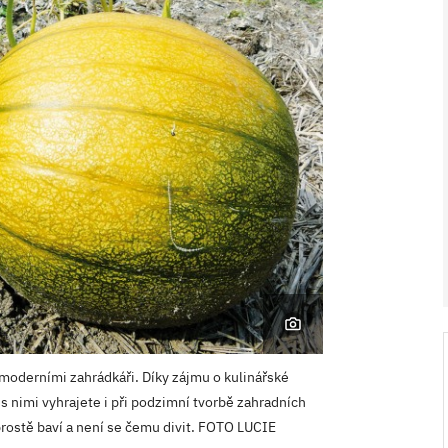
V ZAHRADĚ 2/2026
moderními zahrádkáři. Díky zájmu o kulinářské
 s nimi vyhrajete i při podzimní tvorbě zahradních
 prostě baví a není se čemu divit. FOTO LUCIE