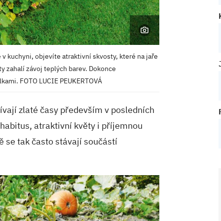
 v kuchyni, objevíte atraktivní skvosty, které na jaře
sty zahalí závoj teplých barev. Dokonce
rvalkami. FOTO LUCIE PEUKERTOVÁ
ívají zlaté časy především v posledních
abitus, atraktivní květy i příjemnou
ě se tak často stávají součástí