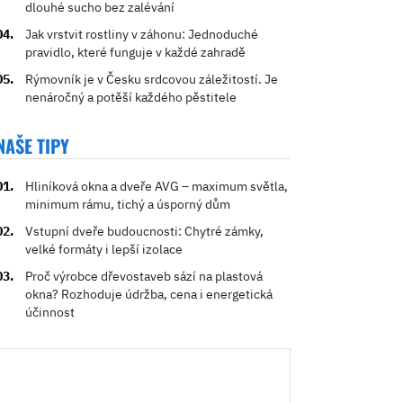
dlouhé sucho bez zalévání
Jak vrstvit rostliny v záhonu: Jednoduché
pravidlo, které funguje v každé zahradě
Rýmovník je v Česku srdcovou záležitostí. Je
nenáročný a potěší každého pěstitele
NAŠE TIPY
Hliníková okna a dveře AVG – maximum světla,
minimum rámu, tichý a úsporný dům
Vstupní dveře budoucnosti: Chytré zámky,
velké formáty i lepší izolace
Proč výrobce dřevostaveb sází na plastová
okna? Rozhoduje údržba, cena i energetická
účinnost