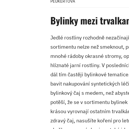
PEUKERTOVÁ
Bylinky mezi trvalka
Jedlé rostliny rozhodně nezačínají
sortimentu nelze než smeknout, p
mnohé rádoby okrasné stromy, opa
hlíznaté jarní rostliny. V poslední
dál tím častěji bylinkové tematic
bavit nakupování syntetických léčiv
bylinkový čaj s medem, než abyste
potěší, že se v sortimentu byline
krásou vyrovnají ostatním trvalkám
zdravý čaj, nasušíte koření pro letn