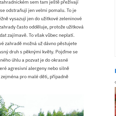
 zahradnickém sem tam ještě přežívají
se odstraňují jen velmi pomalu. To je
běžně vysazují jen do užitkové zeleninové
 zahrady často odděluje, protože užitková
at zajímavě. To však vůbec neplatí.
své zahradě možná už dávno pěstujete
rasný druh s pěknými květy. Pojďme se
jiného úhlu a pozvat je do okrasné
eré agresivní alergeny nebo silně
m zejména pro malé děti, případně