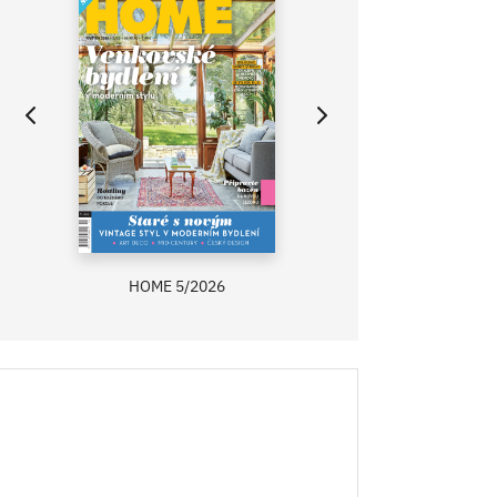
HOME 5/2026
ZAHRADA PRÍMA
RECEPTY PRÍMA
ASB 0