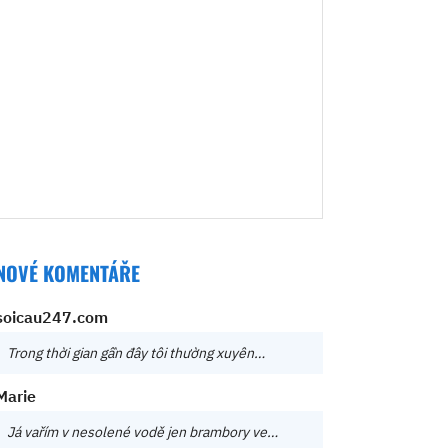
NOVÉ KOMENTÁŘE
soicau247.com
Trong thời gian gần đây tôi thường xuyên…
Marie
Já vařím v nesolené vodě jen brambory ve…