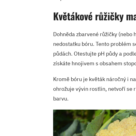
Květákové růžičky m
Dohněda zbarvené růžičky (nebo 
nedostatku bóru. Tento problém se
půdách. Otestujte pH půdy a podle
získáte hnojivem s obsahem stop
Kromě bóru je květák náročný i n
ohrožuje vývin rostlin, netvoří se 
barvu.