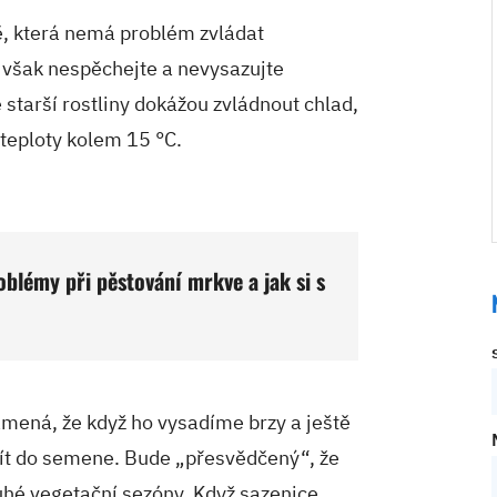
ě, která nemá problém zvládat
 však nespěchejte a nevysazujte
 starší rostliny dokážou zvládnout chlad,
 teploty kolem 15 °C.
oblémy při pěstování mrkve a jak si s
namená, že když ho vysadíme brzy a ještě
jít do semene. Bude „přesvědčený“, že
uhé vegetační sezóny. Když sazenice