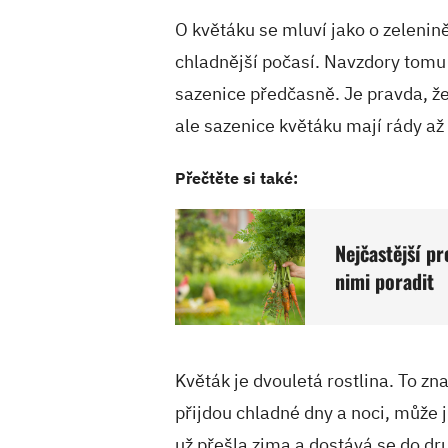
O květáku se mluví jako o zelenin
chladnější počasí. Navzdory tomu
sazenice předčasně. Je pravda, že
ale sazenice květáku mají rády až
Přečtěte si také:
Nejčastější pr
nimi poradit
Květák je dvouletá rostlina. To z
přijdou chladné dny a noci, může 
už přešla zima a dostává se do dr