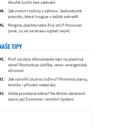
dlouhé sucho bez zalévání
Jak vrstvit rostliny v záhonu: Jednoduché
pravidlo, které funguje v každé zahradě
Pergola, plachta nebo živý stín? Porovnali
jsme, co se na terasu vyplatí nejvíc
NAŠE TIPY
Proč výrobce dřevostaveb sází na plastová
okna? Rozhoduje údržba, cena i energetická
účinnost
Jak vytvořit útulnou ložnici? Pomohou barvy,
textilie i přírodní materiály
Velká prosklená stěna? Na těchto detailech
závisí její životnost i komfort bydlení