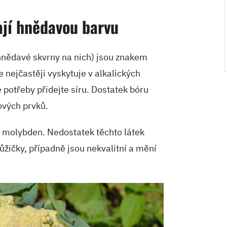
ají hnědavou barvu
hnědavé skvrny na nich) jsou znakem
 nejčastěji vyskytuje v alkalických
 potřeby přidejte síru. Dostatek bóru
ových prvků.
a molybden. Nedostatek těchto látek
růžičky, případně jsou nekvalitní a mění