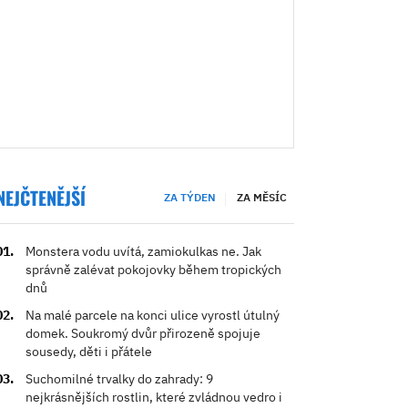
NEJČTENĚJŠÍ
ZA TÝDEN
ZA MĚSÍC
Monstera vodu uvítá, zamiokulkas ne. Jak
správně zalévat pokojovky během tropických
dnů
Na malé parcele na konci ulice vyrostl útulný
domek. Soukromý dvůr přirozeně spojuje
sousedy, děti i přátele
Suchomilné trvalky do zahrady: 9
nejkrásnějších rostlin, které zvládnou vedro i