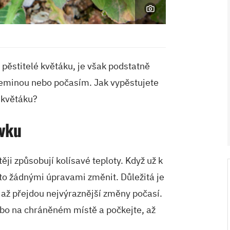
 pěstitelé květáku, je však podstatně
zeminou nebo počasím. Jak vypěstujete
 květáku?
V ZAHRADĚ 2/2026
vku
ěji způsobují kolísavé teploty. Když už k
o žádnými úpravami změnit. Důležitá je
až přejdou nejvýraznější změny počasí.
ebo na chráněném místě a počkejte, až