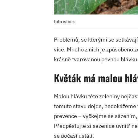
foto istock
Problémů, se kterými se setkávají
více. Mnoho z nich je způsobeno 
krásně tvarovanou pevnou hlávku
Květák má malou hlá
Malou hlávku této zeleniny nejčast
tomuto stavu dojde, nedokážeme t
prevence – vyčkejme se sázením, 
Předpěstujte si sazenice uvnitř n
se počasí ustálí.