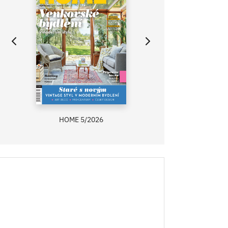
HOME 5/2026
ZAHRADA PRÍMA
RECEPTY PRÍMA
ASB 0