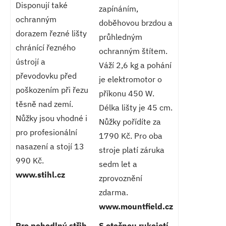
Disponují také
zapínáním,
ochranným
doběhovou brzdou a
dorazem řezné lišty
průhledným
chránící řezného
ochranným štítem.
ústrojí a
Váží 2,6 kg a pohání
převodovku před
je elektromotor o
poškozením při řezu
příkonu 450 W.
těsně nad zemí.
Délka lišty je 45 cm.
Nůžky jsou vhodné i
Nůžky pořídíte za
pro profesionální
1790 Kč. Pro oba
nasazení a stojí 13
stroje platí záruka
990 Kč.
sedm let a
www.stihl.cz
zprovoznění
zdarma.
www.mountfield.cz
Pro pohodlný střih
S otočnou rukojetí