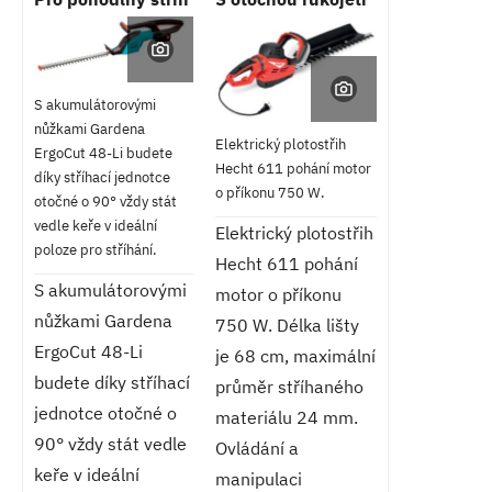
S akumulátorovými
nůžkami Gardena
Elektrický plotostřih
ErgoCut 48-Li budete
Hecht 611 pohání motor
díky stříhací jednotce
o příkonu 750 W.
otočné o 90° vždy stát
vedle keře v ideální
Elektrický plotostřih
poloze pro stříhání.
Hecht 611 pohání
S akumulátorovými
motor o příkonu
nůžkami Gardena
750 W. Délka lišty
ErgoCut 48-Li
je 68 cm, maximální
budete díky stříhací
průměr stříhaného
jednotce otočné o
materiálu 24 mm.
90° vždy stát vedle
Ovládání a
keře v ideální
manipulaci