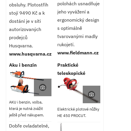
polohách usnadňuje
obsluhy. Plotostřih
jeho vyvážení a
stojí 9490 Kč a k
ergonomický design
dostání je v síti
s optimálně
autorizovaných
tvarovanými madly
prodejců
rukojetí.
Husqvarna.
www.fieldmann.cz
www.husqvarna.cz
Aku i benzin
Praktické
teleskopické
AKU i benzin, volba,
která je nutná zvážit
Elektrické plotové nůžky
ještě před nákupem.
HE 450 PROCUT.
Dobře ovladatelné,