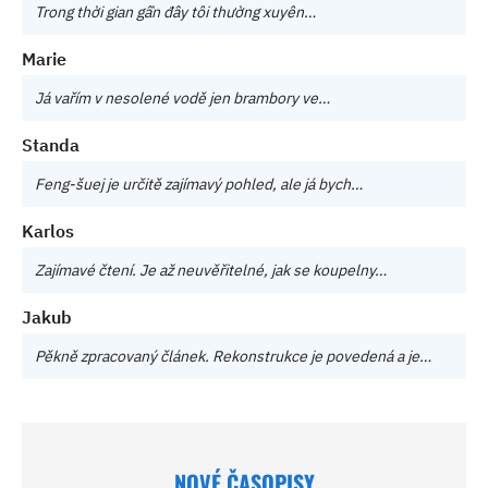
Trong thời gian gần đây tôi thường xuyên…
Marie
Já vařím v nesolené vodě jen brambory ve…
Standa
Feng-šuej je určitě zajímavý pohled, ale já bych…
Karlos
Zajímavé čtení. Je až neuvěřitelné, jak se koupelny…
Jakub
Pěkně zpracovaný článek. Rekonstrukce je povedená a je…
NOVÉ ČASOPISY