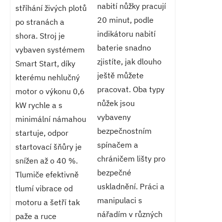
nabití nůžky pracují
stříhání živých plotů
20 minut, podle
po stranách a
indikátoru nabití
shora. Stroj je
baterie snadno
vybaven systémem
zjistíte, jak dlouho
Smart Start, díky
ještě můžete
kterému nehlučný
pracovat. Oba typy
motor o výkonu 0,6
nůžek jsou
kW rychle a s
vybaveny
minimální námahou
bezpečnostním
startuje, odpor
spínačem a
startovací šňůry je
chráničem lišty pro
snížen až o 40 %.
bezpečné
Tlumiče efektivně
uskladnění. Práci a
tlumí vibrace od
manipulaci s
motoru a šetří tak
nářadím v různých
paže a ruce