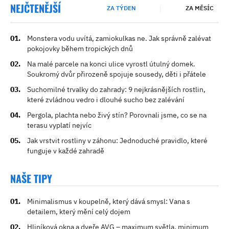
NEJČTENĚJŠÍ
ZA TÝDEN
ZA MĚSÍC
Monstera vodu uvítá, zamiokulkas ne. Jak správně zalévat
pokojovky během tropických dnů
Na malé parcele na konci ulice vyrostl útulný domek.
Soukromý dvůr přirozeně spojuje sousedy, děti i přátele
Suchomilné trvalky do zahrady: 9 nejkrásnějších rostlin,
které zvládnou vedro i dlouhé sucho bez zalévání
Pergola, plachta nebo živý stín? Porovnali jsme, co se na
terasu vyplatí nejvíc
Jak vrstvit rostliny v záhonu: Jednoduché pravidlo, které
funguje v každé zahradě
NAŠE TIPY
Minimalismus v koupelně, který dává smysl: Vana s
detailem, který mění celý dojem
Hliníková okna a dveře AVG – maximum světla, minimum