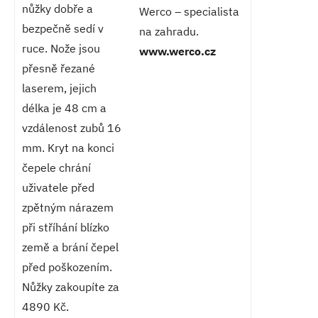
nůžky dobře a
Werco – specialista
bezpečně sedí v
na zahradu.
ruce. Nože jsou
www.werco.cz
přesně řezané
laserem, jejich
délka je 48 cm a
vzdálenost zubů 16
mm. Kryt na konci
čepele chrání
uživatele před
zpětným nárazem
při stříhání blízko
země a brání čepel
před poškozením.
Nůžky zakoupíte za
4890 Kč.