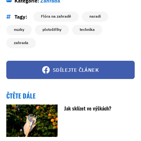
Kategorie:
Zahrada
Tagy:
Flóra na zahradě
naradi
nuzky
plotoštřihy
technika
zahrada
SDÍLEJTE ČLÁNEK
ČTĚTE DÁLE
Jak sklízet ve výškách?