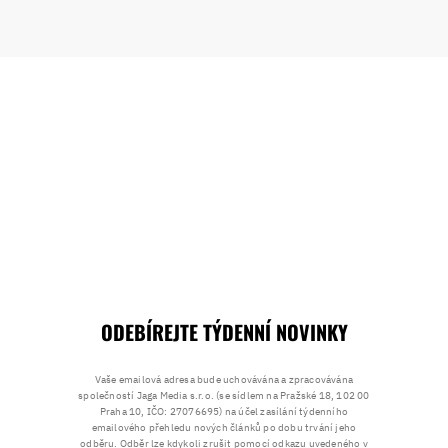
ODEBÍREJTE TÝDENNÍ NOVINKY
Vaše emailová adresa bude uchovávána a zpracovávána
společností Jaga Media s.r.o. (se sídlem na Pražské 18, 102 00
Praha 10, IČO: 27076695) na účel zasílání týdenního
emailového přehledu nových článků po dobu trvání jeho
odběru. Odběr lze kdykoli zrušit pomocí odkazu uvedeného v