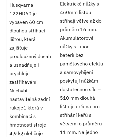
Elektrické nůžky s
Husqvarna
460mm lištou
122HD60 je
stříhají větve až do
vybaven 60 cm
průměru 16 mm.
dlouhou stříhací
Akumulátorové
lištou, která
nůžky s Li-ion
zajišťuje
baterií bez
prodloužený dosah
paměťového efektu
a usnadňuje i
a samovybíjení
urychluje
poskytují nůžkám
zastřihávání.
dostatečnou sílu –
Nechybí
510 mm dlouhá
nastavitelná zadní
lišta je určena pro
rukojeť, která v
stříhání keřů s
kombinaci s
větvemi o průměru
hmotností stroje
11 mm. Na jedno
4,9 kg ulehčuje