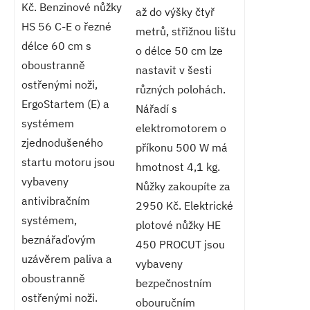
Kč. Benzinové nůžky
až do výšky čtyř
HS 56 C-E o řezné
metrů, střižnou lištu
délce 60 cm s
o délce 50 cm lze
oboustranně
nastavit v šesti
ostřenými noži,
různých polohách.
ErgoStartem (E) a
Nářadí s
systémem
elektromotorem o
zjednodušeného
příkonu 500 W má
startu motoru jsou
hmotnost 4,1 kg.
vybaveny
Nůžky zakoupíte za
antivibračním
2950 Kč. Elektrické
systémem,
plotové nůžky HE
beznářaďovým
450 PROCUT jsou
uzávěrem paliva a
vybaveny
oboustranně
bezpečnostním
ostřenými noži.
obouručním