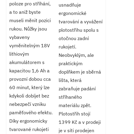
poloze pro stříhání,
usnadňuje
a to aniž byste
ergonomické
museli měnit pozici
tvarování a vyvážení
rukou. Nůžky jsou
plotostřihu spolu s
vybaveny
otočnou zadní
vyměnitelným 18V
rukojetí.
lithiovým
Neobvyklým, ale
akumulátorem s
praktickým
kapacitou 1,6 Ah a
doplňkem je sběrná
provozní dobou cca
lišta, která
60 minut, který lze
zabraňuje padání
kdykoli dobíjet bez
stříhaného
nebezpečí vzniku
materiálu zpět.
paměťového efektu.
Plotostřih stojí
Díky ergonomicky
1399 Kč a v prodeji
tvarované rukojeti
je v síti prodejen