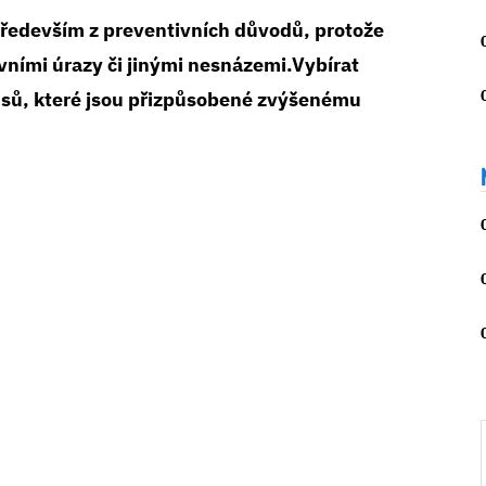
především z preventivních důvodů, protože
ními úrazy či jinými nesnázemi.Vybírat
usů, které jsou přizpůsobené zvýšenému