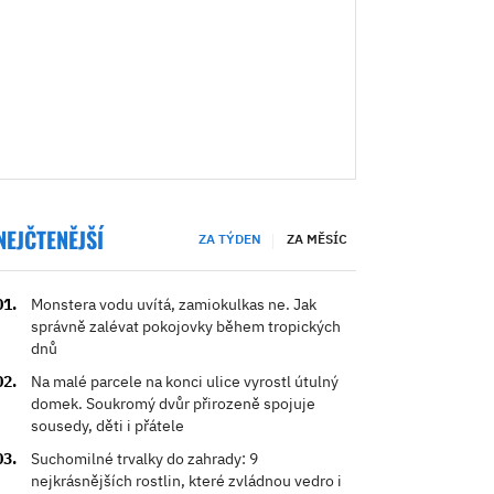
NEJČTENĚJŠÍ
ZA TÝDEN
ZA MĚSÍC
Monstera vodu uvítá, zamiokulkas ne. Jak
správně zalévat pokojovky během tropických
dnů
Na malé parcele na konci ulice vyrostl útulný
domek. Soukromý dvůr přirozeně spojuje
sousedy, děti i přátele
Suchomilné trvalky do zahrady: 9
nejkrásnějších rostlin, které zvládnou vedro i