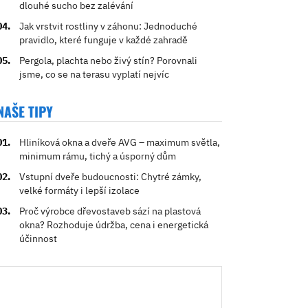
dlouhé sucho bez zalévání
Jak vrstvit rostliny v záhonu: Jednoduché
pravidlo, které funguje v každé zahradě
Pergola, plachta nebo živý stín? Porovnali
jsme, co se na terasu vyplatí nejvíc
NAŠE TIPY
Hliníková okna a dveře AVG – maximum světla,
minimum rámu, tichý a úsporný dům
Vstupní dveře budoucnosti: Chytré zámky,
velké formáty i lepší izolace
Proč výrobce dřevostaveb sází na plastová
okna? Rozhoduje údržba, cena i energetická
účinnost