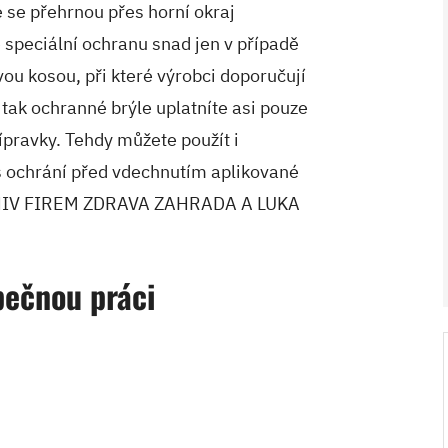
é se přehrnou přes horní okraj
 speciální ochranu snad jen v případě
vou kosou, při které výrobci doporučují
 tak ochranné brýle uplatníte asi pouze
ípravky. Tehdy můžete použít i
ás ochrání před vdechnutím aplikované
HIV FIREM ZDRAVA ZAHRADA A LUKA
V ZAHRADĚ 2/2026
pečnou práci