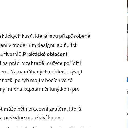
aktických kusů, které jsou přizpůsobené
čení v moderním designu splňující
uživatelů.
Praktické oblečení
na práci v zahradě můžete pořídit i
aclem. Na namáhaných místech bývají
 snazší pohyb mají v bocích všité
veny mnoha kapsami či tunýlkem pro
t může být i pracovní zástěra, která
 a poskytne množství kapes.