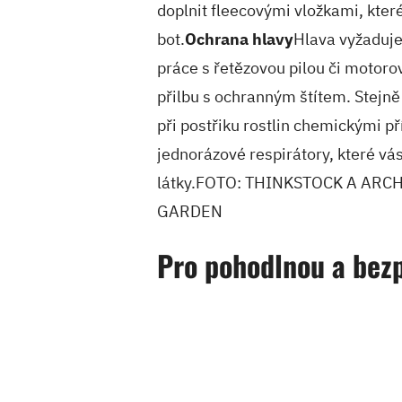
doplnit fleecovými vložkami, kter
bot.
Ochrana hlavy
Hlava vyžaduje
práce s řetězovou pilou či motoro
přilbu s ochranným štítem. Stejně
při postřiku rostlin chemickými př
jednorázové respirátory, které v
látky.FOTO: THINKSTOCK A ARC
GARDEN
Pro pohodlnou a bez