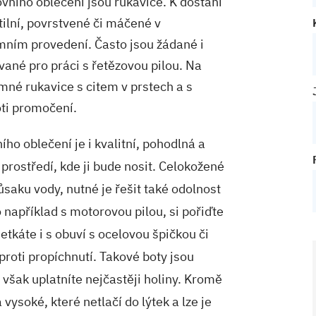
ovního oblečení jsou rukavice. K dostání
tilní, povrstvené či máčené v
zimním provedení. Často jsou žádané i
ané pro práci s řetězovou pilou. Na
emné rukavice s citem v prstech a s
ti promočení.
ho oblečení je i kvalitní, pohodlná a
prostředí, kde ji bude nosit. Celokožené
ůsaku vody, nutné je řešit také odolnost
 například s motorovou pilou, si pořiďte
etkáte i s obuví s ocelovou špičkou či
proti propíchnutí. Takové boty jsou
 však uplatníte nejčastěji holiny. Kromě
 vysoké, které netlačí do lýtek a lze je