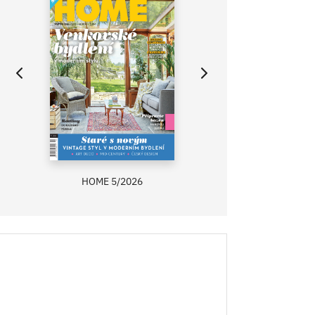
HOME 5/2026
ZAHRADA PRÍMA
RECEPTY PRÍMA
ASB 0