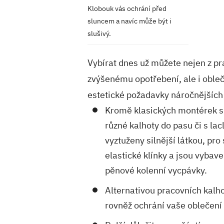
Klobouk vás ochrání před
sluncem
a navíc může být i
slušivý.
Vybírat dnes už můžete nejen z pr
zvýšenému opotřebení, ale i oble
estetické požadavky náročnějších 
Kromě klasických montérek si 
různé kalhoty do pasu či s l
vyztuženy silnější látkou, pro
elastické klínky a jsou vyba
pěnové kolenní vycpávky.
Alternativou pracovních kalho
rovněž ochrání vaše oblečení