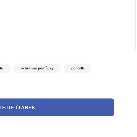
dě
ochranné pomůcky
pohodlí
LEJTE ČLÁNEK