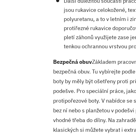
Další důležitou součástí prac
jsou rukavice celokožené, tex
polyuretanu, a to v letním i 
protiřezné rukavice doporučov
pletí záhonů využijete zase j
tenkou ochrannou vrstvou pro
Bezpečná obuv
Základem pracovní
bezpečná obuv. Tu vybírejte podle 
boty by měly být ošetřeny proti pr
podešve. Pro speciální práce, jako
protipořezové boty. V nabídce se s
bez ní nebo s planžetou v podešvi 
vhodné třeba do dílny. Na zahradě
klasických si můžete vybrat i extra