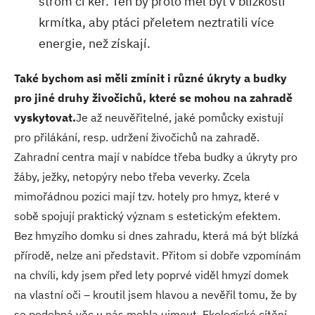
strom či keř. Ten by proto měl být v blízkosti
krmítka, aby ptáci přeletem neztratili více
energie, než získají.
Také bychom asi měli zmínit i různé úkryty a budky
pro jiné druhy živočichů, které se mohou na zahradě
vyskytovat.
Je až neuvěřitelné, jaké pomůcky existují
pro přilákání, resp. udržení živočichů na zahradě.
Zahradní centra mají v nabídce třeba budky a úkryty pro
žáby, ježky, netopýry nebo třeba veverky. Zcela
mimořádnou pozici mají tzv. hotely pro hmyz, které v
sobě spojují praktický význam s estetickým efektem.
Bez hmyzího domku si dnes zahradu, která má být blízká
přírodě, nelze ani představit. Přitom si dobře vzpomínám
na chvíli, kdy jsem před lety poprvé viděl hmyzí domek
na vlastní oči – kroutil jsem hlavou a nevěřil tomu, že by
se podobná věc u nás mohla ujmout. Ekologické cítění