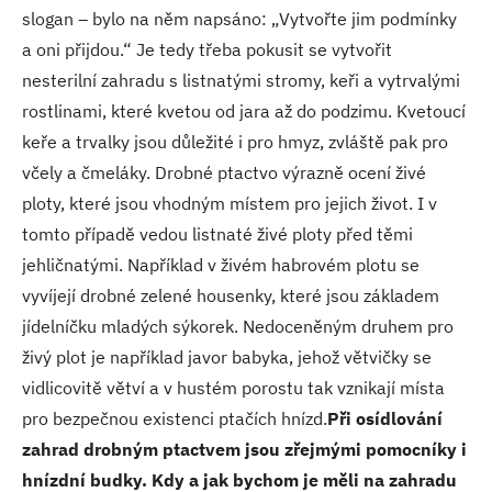
slogan – bylo na něm napsáno: „Vytvořte jim podmínky
a oni přijdou.“ Je tedy třeba pokusit se vytvořit
nesterilní zahradu s listnatými stromy, keři a vytrvalými
rostlinami, které kvetou od jara až do podzimu. Kvetoucí
keře a trvalky jsou důležité i pro hmyz, zvláště pak pro
včely a čmeláky. Drobné ptactvo výrazně ocení živé
ploty, které jsou vhodným místem pro jejich život. I v
tomto případě vedou listnaté živé ploty před těmi
jehličnatými. Například v živém habrovém plotu se
vyvíjejí drobné zelené housenky, které jsou základem
jídelníčku mladých sýkorek. Nedoceněným druhem pro
živý plot je například javor babyka, jehož větvičky se
vidlicovitě větví a v hustém porostu tak vznikají místa
pro bezpečnou existenci ptačích hnízd.
Při osídlování
zahrad drobným ptactvem jsou zřejmými pomocníky i
hnízdní budky. Kdy a jak bychom je měli na zahradu