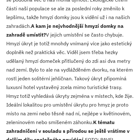
části naší populace se ale za poslední roky změnilo k
lepšímu, takže hmyzí domky jsou k vidění už i na našich
zahradách.
A kam je nejvhodnější hmyzí domky na
zahradě umístit?
V jejich umístění se často chybuje.
Hmyzí úkryt je totiž mnohdy vnímaný více jako estetický
doplněk než praktická věc. Viděl jsem třeba hezky
udělaný hmyzí domeček přitlučený do zdi asi dva metry
nad zemí. Bylo to ale na vydlážděném dvorku, na kterém
rostl jeden solitérní jehličnan. Takový úkryt připomíná
luxusní hotel vystavěný zcela mimo turistické trasy.
Hmyz totiž vyhledává úkryty zejména v místech, kde žije.
Ideální lokalitou pro umístění úkrytu pro hmyz je proto
místo na zemi nebo těsně nad ní, nejlépe v květinovém,
zeleninovém nebo smíšeném záhonku.
K tématu
zahradničení v souladu s přírodou se ještě vrátíme v
dalším dílu společného povídání.
FOTO: PAVEL