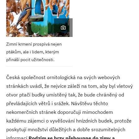
Zimní krmení prospívá nejen
ptákům,
ale i lidem, kterým
přináší pocit
užitečnosti.
Česká společnost ornitologická na svých webových
stránkách uvádí, že nejvíce záleží na tom, aby byl vletový
otvor ptačí budky umístěný tak, že bude chráněný od
převládajících větrů i srážek. Návštěvu těchto
nekomerčních stránek doporučuji mimochodem
každému zájemci o vyvěšování hnízdních budek, protože
poskytují množství důležitých a dobře srozumitelných
informací.
Podzim se brzy přehoupne do zimy a