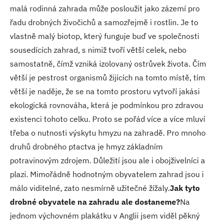
malá rodinná zahrada může posloužit jako zázemí pro
řadu drobných živočichů a samozřejmě i rostlin. Je to
vlastně malý biotop, který funguje buď ve společnosti
sousedících zahrad, s nimiž tvoří větší celek, nebo
samostatně, čímž vzniká izolovaný ostrůvek života. Čím
větší je pestrost organismů žijících na tomto místě, tím
větší je naděje, že se na tomto prostoru vytvoří jakási
ekologická rovnováha, která je podmínkou pro zdravou
existenci tohoto celku. Proto se pořád více a více mluví
třeba o nutnosti výskytu hmyzu na zahradě. Pro mnoho
druhů drobného ptactva je hmyz základním
potravinovým zdrojem. Důležití jsou ale i obojživelníci a
plazi. Mimořádně hodnotným obyvatelem zahrad jsou i
málo viditelné, zato nesmírně užitečné žížaly.
Jak tyto
drobné obyvatele na zahradu ale dostaneme?
Na
jednom výchovném plakátku v Anglii jsem viděl pěkný