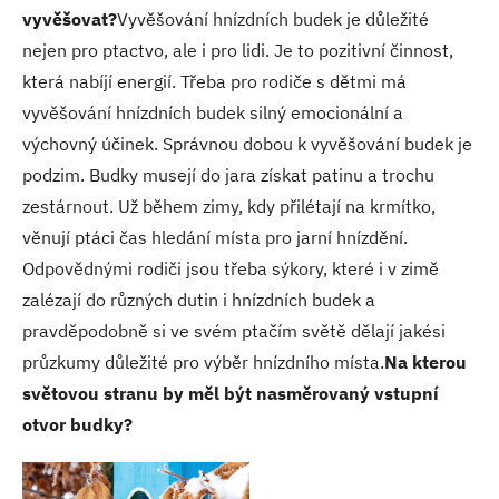
vyvěšovat?
Vyvěšování hnízdních budek je důležité
nejen pro ptactvo, ale i pro lidi. Je to pozitivní činnost,
která nabíjí energií. Třeba pro rodiče s dětmi má
vyvěšování hnízdních budek silný emocionální a
výchovný účinek. Správnou dobou k vyvěšování budek je
podzim. Budky musejí do jara získat patinu a trochu
zestárnout. Už během zimy, kdy přilétají na krmítko,
věnují ptáci čas hledání místa pro jarní hnízdění.
Odpovědnými rodiči jsou třeba sýkory, které i v zimě
zalézají do různých dutin i hnízdních budek a
pravděpodobně si ve svém ptačím světě dělají jakési
průzkumy důležité pro výběr hnízdního místa.
Na kterou
světovou stranu by měl být nasměrovaný vstupní
otvor budky?