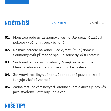
NEJČTENĚJŠÍ
ZA TÝDEN
ZA MĚSÍC
Monstera vodu uvítá, zamiokulkas ne. Jak správně zalévat
pokojovky během tropických dnů
Na malé parcele na konci ulice vyrostl útulný domek.
Soukromý dvůr přirozeně spojuje sousedy, děti i přátele
Suchomilné trvalky do zahrady: 9 nejkrásnějších rostlin,
které zvládnou vedro i dlouhé sucho bez zalévání
Jak vrstvit rostliny v záhonu: Jednoduché pravidlo, které
funguje v každé zahradě
Žádná rostlina vám nevydrží dlouho? Zamiokulkas je pro vás
jako stvořený. Potřebuje jen 3 věci
NAŠE TIPY