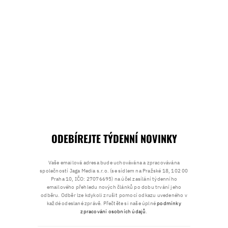
ODEBÍREJTE TÝDENNÍ NOVINKY
Vaše emailová adresa bude uchovávána a zpracovávána
společností Jaga Media s.r.o. (se sídlem na Pražské 18, 102 00
Praha 10, IČO: 27076695) na účel zasílání týdenního
emailového přehledu nových článků po dobu trvání jeho
odběru. Odběr lze kdykoli zrušit pomocí odkazu uvedeného v
každé odeslané zprávě. Přečtěte si naše úplné
podmínky
zpracování osobních údajů
.