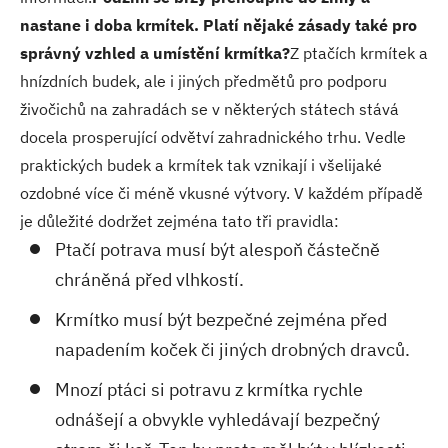
nastane i doba krmítek. Platí nějaké zásady také pro
správný vzhled a umístění krmítka?
Z ptačích krmítek a
hnízdních budek, ale i jiných předmětů pro podporu
živočichů na zahradách se v některých státech stává
docela prosperující odvětví zahradnického trhu. Vedle
praktických budek a krmítek tak vznikají i všelijaké
ozdobné více či méně vkusné výtvory. V každém případě
je důležité dodržet zejména tato tři pravidla:
Ptačí potrava musí být alespoň částečně
chráněná před vlhkostí.
Krmítko musí být bezpečné zejména před
napadením koček či jiných drobných dravců.
Mnozí ptáci si potravu z krmítka rychle
odnášejí a obvykle vyhledávají bezpečný