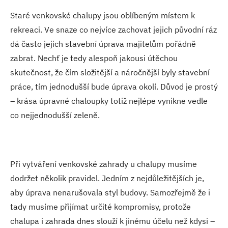
Staré venkovské chalupy jsou oblíbeným místem k
rekreaci. Ve snaze co nejvíce zachovat jejich původní ráz
dá často jejich stavební úprava majitelům pořádně
zabrat. Nechť je tedy alespoň jakousi útěchou
skutečnost, že čím složitější a náročnější byly stavební
práce, tím jednodušší bude úprava okolí. Důvod je prostý
– krása úpravné chaloupky totiž nejlépe vynikne vedle
co nejjednodušší zeleně.
Při vytváření venkovské zahrady u chalupy musíme
dodržet několik pravidel. Jedním z nejdůležitějších je,
aby úprava nenarušovala styl budovy. Samozřejmě že i
tady musíme přijímat určité kompromisy, protože
chalupa i zahrada dnes slouží k jinému účelu než kdysi –