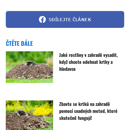
SDÍLEJTE ČLÁNEK
ČTĚTE DÁLE
Jaké rostliny v zahradě vysadit,
když chcete odehnat krtky a
hlodavce
Zbavte se krtků na zahradě
pomocí snadných metod, které
skutečně fungují!