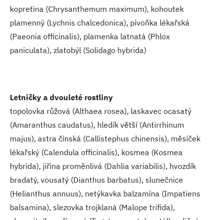
kopretina (Chrysanthemum maximum), kohoutek
plamenný (Lychnis chalcedonica), pivoňka lékařská
(Paeonia officinalis), plamenka latnatá (Phlox
paniculata), zlatobýl (Solidago hybrida)
Letničky a dvouleté rostliny
topolovka růžová (Althaea rosea), laskavec ocasatý
(Amaranthus caudatus), hledík větší (Antirrhinum
majus), astra čínská (Callistephus chinensis), měsíček
lékařský (Calendula officinalis), kosmea (Kosmea
hybrida), jiřina proměnlivá (Dahlia variabilis), hvozdík
bradatý, vousatý (Dianthus barbatus), slunečnice
(Helianthus annuus), netýkavka balzamína (Impatiens
balsamina), slezovka trojklaná (Malope trifida),