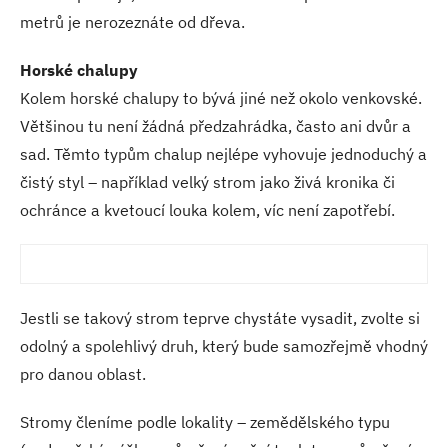
metrů je nerozeznáte od dřeva.
Horské chalupy
Kolem horské chalupy to bývá jiné než okolo venkovské.
Většinou tu není žádná předzahrádka, často ani dvůr a
sad. Těmto typům chalup nejlépe vyhovuje jednoduchý a
čistý styl – například velký strom jako živá kronika či
ochránce a kvetoucí louka kolem, víc není zapotřebí.
Jestli se takový strom teprve chystáte vysadit, zvolte si
odolný a spolehlivý druh, který bude samozřejmě vhodný
pro danou oblast.
Stromy členíme podle lokality – zemědělského typu