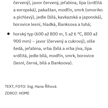
červený), javor červený, jeřabina, lípa (srdčitá
a evropská), pakaštan, modřín, smrk (omoriko
a pichlavý), jedle (bílá, kavkazská a japonská),
borovice lesní, hladká, Banksova a tuhá;
horský typ (600 až 800 m, 5 až 6 °C, 800 až
900 mm) – javor (červený a cukrový), olše
šedá, jeřabina, vrba (bílá a vrba jíva, lípa
srdčitá, jedle bílá, modřín, smrk, borovice
(lesní, černá, bílá a Banksova).
TEXT, FOTO: Ing. Hana Říhová
ZDROJ: HOME