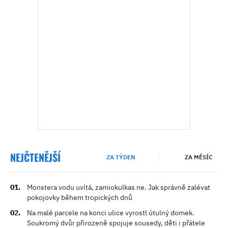
NEJČTENĚJŠÍ
ZA TÝDEN
ZA MĚSÍC
Monstera vodu uvítá, zamiokulkas ne. Jak správně zalévat
pokojovky během tropických dnů
Na malé parcele na konci ulice vyrostl útulný domek.
Soukromý dvůr přirozeně spojuje sousedy, děti i přátele