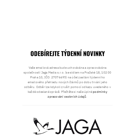
ODEBÍREJTE TÝDENNÍ NOVINKY
Vaše emailová adresa bude uchovávána a zpracovávána
společností Jaga Media s.r.o. (se sídlem na Pražské 18, 102 00
Praha 10, IČO: 27076695) na účel zasílání týdenního
emailového přehledu nových článků po dobu trvání jeho
odběru. Odběr lze kdykoli zrušit pomocí odkazu uvedeného v
každé odeslané zprávě. Přečtěte si naše úplné
podmínky
zpracování osobních údajů
.