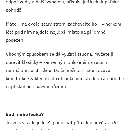
odpočívadly a další výbavou, přispívající k chalupářské
pohodě.
Máte-li na dvoře starý strom, zachovejte ho – v horkém
létě pod ním najdete nejlepší místo na příjemné
posezení.
Vhodným způsobem se dá využít i studna. Můžete ji
upravit klasicky – kamenným obložením a ručním
rumpálem se stříškou. Další možností jsou kovové
konstrukce zaklenuté do oblouku nad studnou a obrostlé
například popínavými růžemi.
Sad, nebo louka?
Trávník v sadu je lepší ponechat případně nově založit