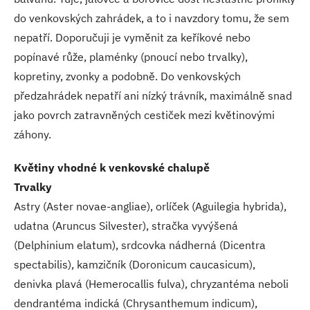
do venkovských zahrádek, a to i navzdory tomu, že sem
nepatří. Doporučuji je vyměnit za keříkové nebo
popínavé růže, plaménky (pnoucí nebo trvalky),
kopretiny, zvonky a podobně. Do venkovských
předzahrádek nepatří ani nízký trávník, maximálně snad
jako povrch zatravněných cestiček mezi květinovými
záhony.
Květiny vhodné k venkovské chalupě
Trvalky
Astry (Aster novae-angliae), orlíček (Aguilegia hybrida),
udatna (Aruncus Silvester), stračka vyvýšená
(Delphinium elatum), srdcovka nádherná (Dicentra
spectabilis), kamzičník (Doronicum caucasicum),
denivka plavá (Hemerocallis fulva), chryzantéma neboli
dendrantéma indická (Chrysanthemum indicum),