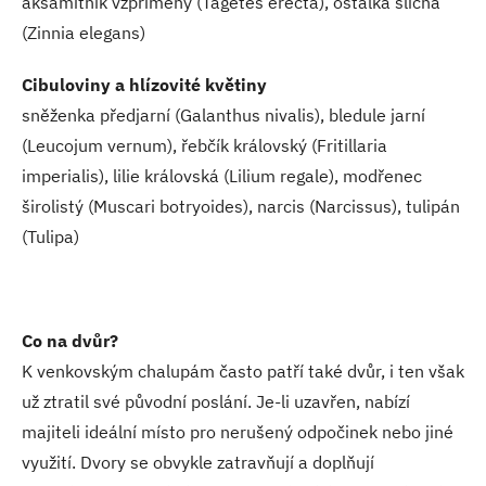
aksamitník vzpřímený (Tagetes erecta), ostálka sličná
(Zinnia elegans)
Cibuloviny a hlízovité květiny
sněženka předjarní (Galanthus nivalis), bledule jarní
(Leucojum vernum), řebčík královský (Fritillaria
imperialis), lilie královská (Lilium regale), modřenec
širolistý (Muscari botryoides), narcis (Narcissus), tulipán
(Tulipa)
Co na dvůr?
K venkovským chalupám často patří také dvůr, i ten však
už ztratil své původní poslání. Je-li uzavřen, nabízí
majiteli ideální místo pro nerušený odpočinek nebo jiné
využití. Dvory se obvykle zatravňují a doplňují