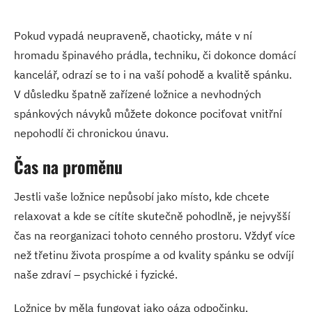
Pokud vypadá neupraveně, chaoticky, máte v ní
hromadu špinavého prádla, techniku, či dokonce domácí
kancelář, odrazí se to i na vaší pohodě a kvalitě spánku.
V důsledku špatně zařízené ložnice a nevhodných
spánkových návyků můžete dokonce pociťovat vnitřní
nepohodlí či chronickou únavu.
Čas na proměnu
Jestli vaše ložnice nepůsobí jako místo, kde chcete
relaxovat a kde se cítíte skutečně pohodlně, je nejvyšší
čas na reorganizaci tohoto cenného prostoru. Vždyť více
než třetinu života prospíme a od kvality spánku se odvíjí
naše zdraví – psychické i fyzické.
Ložnice by měla fungovat jako oáza odpočinku,