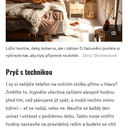
Ložní textilie, deky, koberce, ale i záhlaví či čalounění postele si
vybírejte tak, aby byly příjemné na dotek.
Zdroj: Shutterstock
Pryč s technikou
I vy si nabíjíte telefon na nočním stolku přímo u hlavy?
Změňte to. Vypněte všechna zařízení alespoň hodinu
před tím, než plánujete jít spát, a mobil nechte mimo
ložnici – ať se nabíjí, nebo ne. Naučte se každý den
usínat i vstávat v podobnou dobu. Takto svoje vnitřní
hodiny nastavíte na pravidelný režim a budete se cítit