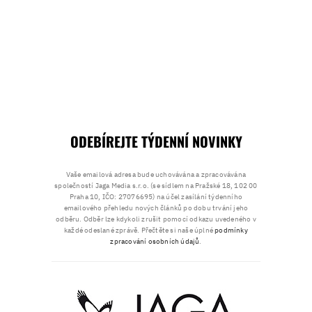
ODEBÍREJTE TÝDENNÍ NOVINKY
Vaše emailová adresa bude uchovávána a zpracovávána
společností Jaga Media s.r.o. (se sídlem na Pražské 18, 102 00
Praha 10, IČO: 27076695) na účel zasílání týdenního
emailového přehledu nových článků po dobu trvání jeho
odběru. Odběr lze kdykoli zrušit pomocí odkazu uvedeného v
každé odeslané zprávě. Přečtěte si naše úplné
podmínky
zpracování osobních údajů
.