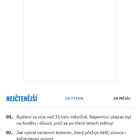
NEJČTENĚJŠÍ
ZA TÝDEN
ZA MĚSÍC
Bydlení za více než 31 tisíc měsíčně. Nájemníci ukázali byt
na Andělu i důvod, proč se po třech letech stěhují
Jak vybrat venkovní koberec, který přežije déšť, slunce i
každodenní provoz