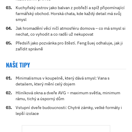
Kuchyňský ostrov jako balvan z pobřeží a spíž připomínající
farmářský obchod. Horská chata, kde každý detail má svůj
smysl
Jak hromadění věcí ničí atmosféru domova – co má smysl si
nechat, co vyhodit a co radši už nekupovat
Předsíň jako pozvánka pro štěstí. Feng šuej odhaluje, jak ji
zařídit správně
NAŠE TIPY
Minimalismus v koupelně, který dává smysl: Vana s
detailem, který mění celý dojem
Hliníková okna a dveře AVG – maximum světla, minimum
rámu, tichý a úsporný dům
Vstupní dveře budoucnosti: Chytré zámky, velké formáty i
lepší izolace