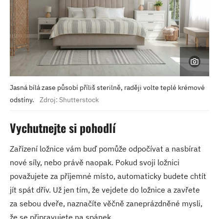
Jasná bílá zase působí příliš sterilně, raději volte teplé krémové
odstíny.
Zdroj: Shutterstock
Vychutnejte si pohodlí
Zařízení ložnice vám buď pomůže odpočívat a nasbírat
nové síly, nebo právě naopak. Pokud svoji ložnici
považujete za příjemné místo, automaticky budete chtít
jít spát dřív. Už jen tím, že vejdete do ložnice a zavřete
za sebou dveře, naznačíte věčně zaneprázdněné mysli,
že se připravujete na spánek.