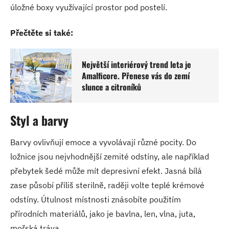
úložné boxy využívající prostor pod postelí.
Přečtěte si také:
Největší interiérový trend leta je
Amalficore. Přenese vás do zemí
slunce a citroníků
Styl a barvy
Barvy ovlivňují emoce a vyvolávají různé pocity. Do
ložnice jsou nejvhodnější zemité odstíny, ale například
přebytek šedé může mít depresivní efekt. Jasná bílá
zase působí příliš sterilně, raději volte teplé krémové
odstíny. Útulnost místnosti znásobíte použitím
přírodních materiálů, jako je bavlna, len, vlna, juta,
mořská tráva.