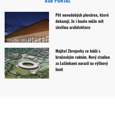
ASB PORTAL
Pět novodobých plováren, které
dokazují, že i bazén může mít
skvělou architekturu
Majitel Zbrojovky se hádá s
brněnským radním. Nový stadion
za Lužánkami narazil na výškový
limit