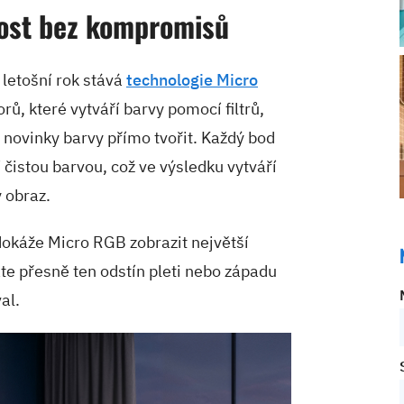
ost bez kompromisů
letošní rok stává
technologie Micro
orů, které vytváří barvy pomocí filtrů,
novinky barvy přímo tvořit. Každý bod
í čistou barvou, což ve výsledku vytváří
ý obraz.
dokáže Micro RGB zobrazit největší
áte přesně ten odstín pleti nebo západu
al.