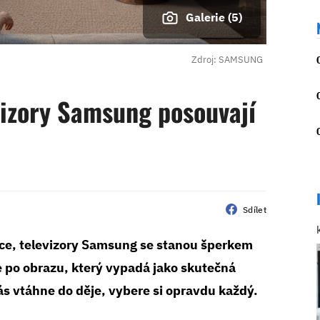
Galerie (5)
Zdroj: SAMSUNG
vizory Samsung posouvají
u
Sdílet
ce, televizory Samsung se stanou šperkem
e po obrazu, který vypadá jako skutečná
s vtáhne do děje, vybere si opravdu každý.