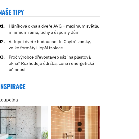
NAŠE TIPY
Hliníková okna a dveře AVG – maximum světla,
minimum rámu, tichý a úsporný dům
Vstupní dveře budoucnosti: Chytré zámky,
velké formáty i lepší izolace
Proč výrobce dřevostaveb sází na plastová
okna? Rozhoduje údržba, cena i energetická
účinnost
INSPIRACE
koupelna