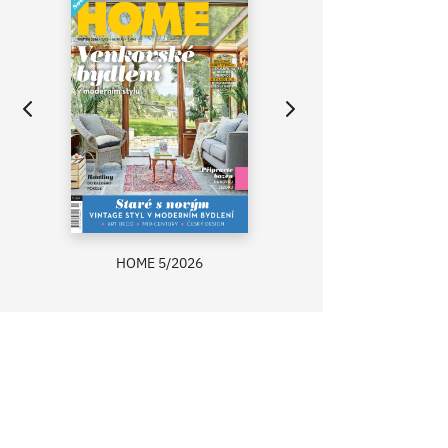
HOME 5/2026
ZAHRADA PRÍMA
RECEPTY PRÍMA
ASB 0