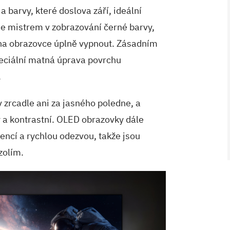
 barvy, které doslova září, ideální
 je mistrem v zobrazování černé barvy,
 na obrazovce úplně vypnout. Zásadním
peciální matná úprava povrchu
.
 v zrcadle ani za jasného poledne, a
 a kontrastní. OLED obrazovky dále
encí a rychlou odezvou, takže jsou
V ZAHRADĚ 2/2026
zolím.