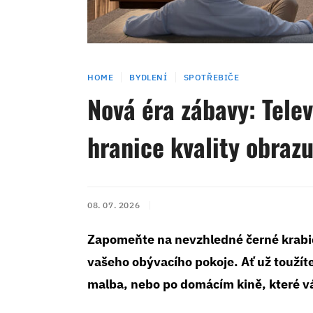
HOME
BYDLENÍ
SPOTŘEBIČE
Nová éra zábavy: Tele
hranice kvality obraz
08. 07. 2026
Zapomeňte na nevzhledné černé krabi
vašeho obývacího pokoje. Ať už toužít
malba, nebo po domácím kině, které vá