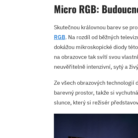
Micro RGB: Budoucn
Skutečnou královnou barev se pro 
RGB
. Na rozdíl od běžných televiz
dokážou mikroskopické diody této 
na obrazovce tak svítí svou vlastn
neuvěřitelně intenzivní, sytý a živ
Ze všech obrazových technologií 
barevný prostor, takže si vychutn
slunce, který si režisér představov