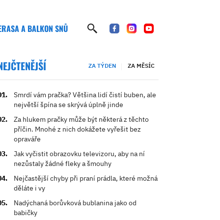
ERASA A BALKON SNŮ
NEJČTENĚJŠÍ
ZA TÝDEN
ZA MĚSÍC
Smrdí vám pračka? Většina lidí čistí buben, ale
největší špína se skrývá úplně jinde
Za hlukem pračky může být některá z těchto
příčin. Mnohé z nich dokážete vyřešit bez
opraváře
Jak vyčistit obrazovku televizoru, aby na ní
nezůstaly žádné fleky a šmouhy
Nejčastější chyby při praní prádla, které možná
děláte i vy
Nadýchaná borůvková bublanina jako od
babičky