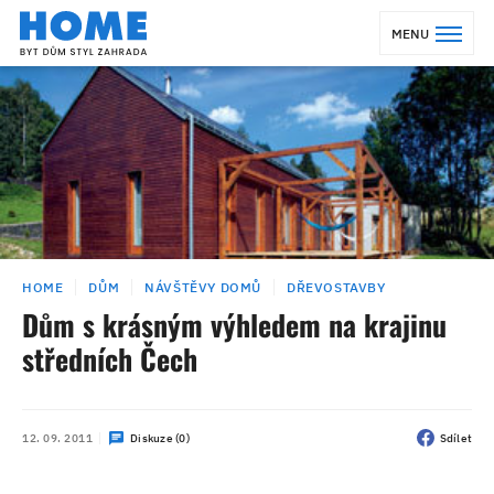
MENU
HOME
DŮM
NÁVŠTĚVY DOMŮ
DŘEVOSTAVBY
Dům s krásným výhledem na krajinu
středních Čech
12. 09. 2011
Diskuze (0)
Sdílet