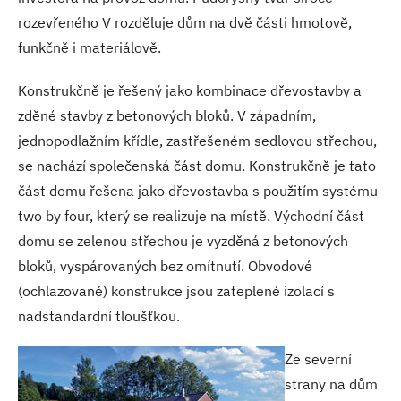
rozevřeného V rozděluje dům na dvě části hmotově,
funkčně i materiálově.
Konstrukčně je řešený jako kombinace dřevostavby a
zděné stavby z betonových bloků. V západním,
jednopodlažním křídle, zastřešeném sedlovou střechou,
se nachází společenská část domu. Konstrukčně je tato
část domu řešena jako dřevostavba s použitím systému
two by four, který se realizuje na místě. Východní část
domu se zelenou střechou je vyzděná z betonových
bloků, vyspárovaných bez omítnutí. Obvodové
(ochlazované) konstrukce jsou zateplené izolací s
nadstandardní tloušťkou.
Ze severní
strany na dům