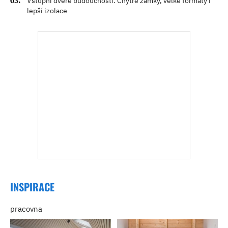
Vstupní dveře budoucnosti: Chytré zámky, velké formáty i
lepší izolace
INSPIRACE
pracovna