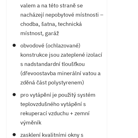
valem a na této straně se
nacházejí nepobytové místnosti –
chodba, šatna, technická
místnost, garáž
obvodové (ochlazované)
konstrukce jsou zateplené izolací
s nadstandardní tloušťkou
(dřevoostavba minerální vatou a
zděná část polystyrenem)
pro vytápění je použitý systém
teplovzdušného vytápění s
rekuperací vzduchu + zemní
výměník
zasklení kvalitními okny s