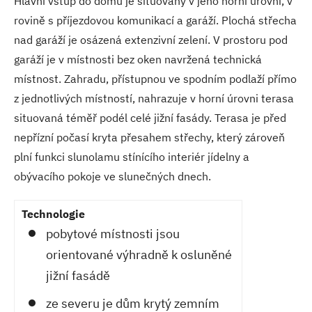
Hlavní vstup do domu je situovaný v jeho horní úrovni, v
rovině s příjezdovou komunikací a garáží. Plochá střecha
nad garáží je osázená extenzivní zelení. V prostoru pod
garáží je v místnosti bez oken navržená technická
místnost. Zahradu, přístupnou ve spodním podlaží přímo
z jednotlivých místností, nahrazuje v horní úrovni terasa
situovaná téměř podél celé jižní fasády. Terasa je před
nepřízní počasí kryta přesahem střechy, který zároveň
plní funkci slunolamu stínícího interiér jídelny a
obývacího pokoje ve slunečných dnech.
Technologie
pobytové místnosti jsou
orientované výhradně k osluněné
jižní fasádě
ze severu je dům krytý zemním