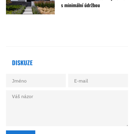
s minimální údržbou
DISKUZE