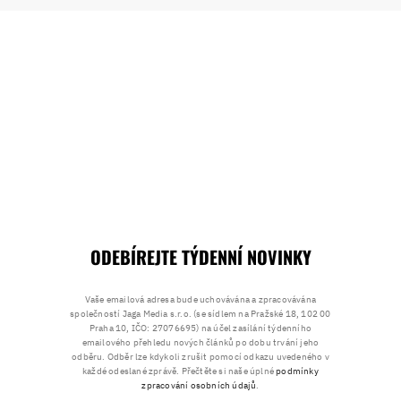
ODEBÍREJTE TÝDENNÍ NOVINKY
Vaše emailová adresa bude uchovávána a zpracovávána
společností Jaga Media s.r.o. (se sídlem na Pražské 18, 102 00
Praha 10, IČO: 27076695) na účel zasílání týdenního
emailového přehledu nových článků po dobu trvání jeho
odběru. Odběr lze kdykoli zrušit pomocí odkazu uvedeného v
každé odeslané zprávě. Přečtěte si naše úplné
podmínky
zpracování osobních údajů
.