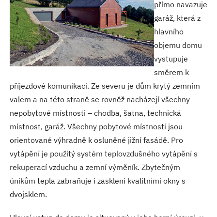
přímo navazuje
garáž, která z
hlavního
objemu domu
vystupuje
směrem k
příjezdové komunikaci. Ze severu je dům krytý zemním
valem a na této straně se rovněž nacházejí všechny
nepobytové místnosti – chodba, šatna, technická
místnost, garáž. Všechny pobytové místnosti jsou
orientované výhradně k osluněné jižní fasádě. Pro
vytápění je použitý systém teplovzdušného vytápění s
rekuperací vzduchu a zemní výměník. Zbytečným
únikům tepla zabraňuje i zasklení kvalitními okny s
dvojsklem.