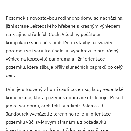
Pozemek s novostavbou rodinného domu se nachází na
jižní straně Ještědského hřebene s krásným výhledem
na krajinu středních Čech. Všechny počáteční
komplikace spojené s umístěním stavby na svažitý
pozemek ve tvaru trojúhelníku vynahrazuje překrásný
výhled na kopcovité panorama a jižní orientace
pozemku, která slibuje příliv slunečních paprsků po celý
den.
Dům je situovaný v horní části pozemku, kudy vede také
komunikace, která pozemek dopravně obsluhuje. Pokud
jde o tvar domu, architekti Vladimír Balda a Jiří
Janďourek vycházeli z terénního reliéfu, orientace
pozemku vůči světovým stranám a z požadavků
investora na provoz domu. Půdorysný tvar široce