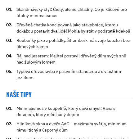
Skandinávský styl: Čistý, ale ne chladný. Co je klíčové pro
útulný minimalismus
Dřevěná chatka koncipovaná jako stavebnice, kterou
dokážou postavit dva lidé! Mohla by stát v podstatě kdekoli
Roubenky jako z pohádky. Štramberk má svoje kouzlo i bez
filmových kamer
Ráj nad jezerem: Majitel postavil dřevěný dům svých snů
nad žulovým lomem
Typová dřevostavba v pasivním standardu a s vlastním
jezírkem
NAŠE TIPY
Minimalismus v koupelně, který dává smysl: Vana s
detailem, který mění celý dojem
Hliníková okna a dveře AVG – maximum světla, minimum
rámu, tichý a úsporný dům