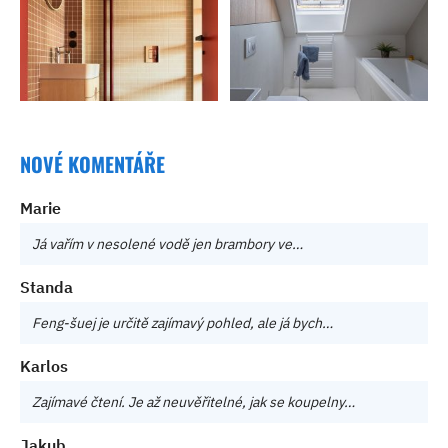
NOVÉ KOMENTÁŘE
Marie
Já vařím v nesolené vodě jen brambory ve…
Standa
Feng-šuej je určitě zajímavý pohled, ale já bych…
Karlos
Zajímavé čtení. Je až neuvěřitelné, jak se koupelny…
Jakub