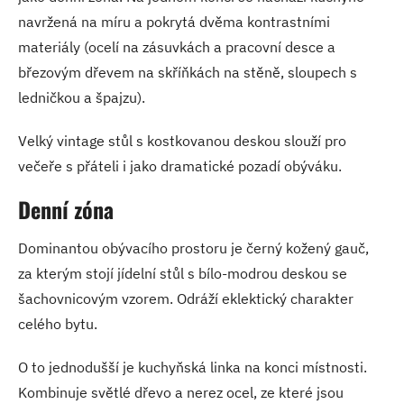
navržená na míru a pokrytá dvěma kontrastními
materiály (ocelí na zásuvkách a pracovní desce a
březovým dřevem na skříňkách na stěně, sloupech s
ledničkou a špajzu).
Velký vintage stůl s kostkovanou deskou slouží pro
večeře s přáteli i jako dramatické pozadí obýváku.
Denní zóna
Dominantou obývacího prostoru je černý kožený gauč,
za kterým stojí jídelní stůl s bílo-modrou deskou se
šachovnicovým vzorem. Odráží eklektický charakter
celého bytu.
O to jednodušší je kuchyňská linka na konci místnosti.
Kombinuje světlé dřevo a nerez ocel, ze které jsou