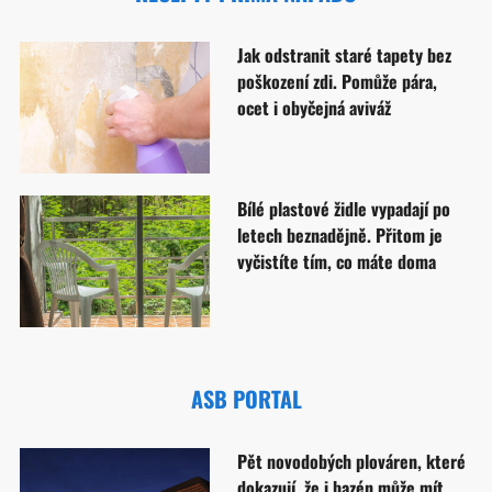
Jak odstranit staré tapety bez
poškození zdi. Pomůže pára,
ocet i obyčejná aviváž
Bílé plastové židle vypadají po
letech beznadějně. Přitom je
vyčistíte tím, co máte doma
ASB PORTAL
Pět novodobých plováren, které
dokazují, že i bazén může mít