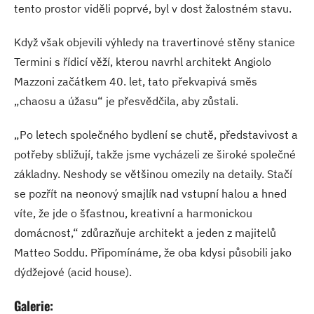
tento prostor viděli poprvé, byl v dost žalostném stavu.
Když však objevili výhledy na travertinové stěny stanice
Termini s řídicí věží, kterou navrhl architekt Angiolo
Mazzoni začátkem 40. let, tato překvapivá směs
„chaosu a úžasu“ je přesvědčila, aby zůstali.
„Po letech společného bydlení se chutě, představivost a
potřeby sbližují, takže jsme vycházeli ze široké společné
základny. Neshody se většinou omezily na detaily. Stačí
se pozřít na neonový smajlík nad vstupní halou a hned
víte, že jde o šťastnou, kreativní a harmonickou
domácnost,“ zdůrazňuje architekt a jeden z majitelů
Matteo Soddu. Připomínáme, že oba kdysi působili jako
dýdžejové (acid house).
Galerie: