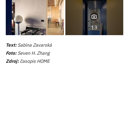
13
Text:
Sabína Zavarská
Foto:
Seven H. Zhang
Zdroj:
časopis HOME