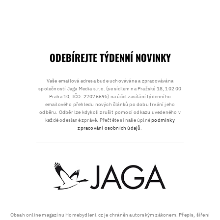
ODEBÍREJTE TÝDENNÍ NOVINKY
Vaše emailová adresa bude uchovávána a zpracovávána
společností Jaga Media s.r.o. (se sídlem na Pražské 18, 102 00
Praha 10, IČO: 27076695) na účel zasílání týdenního
emailového přehledu nových článků po dobu trvání jeho
odběru. Odběr lze kdykoli zrušit pomocí odkazu uvedeného v
každé odeslané zprávě. Přečtěte si naše úplné
podmínky
zpracování osobních údajů
.
Obsah online magazínu Homebydleni.cz je chráněn autorským zákonem. Přepis, šíření