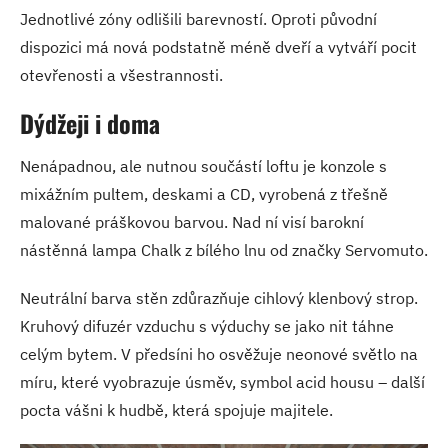
Jednotlivé zóny odlišili barevností. Oproti původní
dispozici má nová podstatně méně dveří a vytváří pocit
otevřenosti a všestrannosti.
Dýdžeji i doma
Nenápadnou, ale nutnou součástí loftu je konzole s
mixážním pultem, deskami a CD, vyrobená z třešně
malované práškovou barvou. Nad ní visí barokní
nástěnná lampa Chalk z bílého lnu od značky Servomuto.
Neutrální barva stěn zdůrazňuje cihlový klenbový strop.
Kruhový difuzér vzduchu s výduchy se jako nit táhne
celým bytem. V předsíni ho osvěžuje neonové světlo na
míru, které vyobrazuje úsměv, symbol acid housu – další
pocta vášni k hudbě, která spojuje majitele.