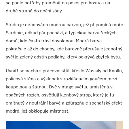
se podle potřeby proměnit na pokoj pro hosty a na
druhé straně do noční zóny.
Studio je definováno modrou barvou, jež připomíná moře
Sardinie, odkud pár pochází, a typickou barvu řeckých
domů, kde často tráví dovolenou. Modrá barva
pokračuje až do chodby, kde barevně přerušuje jednotný
světle zelený odstín podlahy, který pokrývá zbytek bytu.
Uvnitř se nachází pracovní stůl, křeslo Wassily od Knollu,
policová stěna a výklenek s rozkládacím gaučem mezi
koupelnou a šatnou. Dvě vintage světla, umístěná v
opačných rozích, osvětlují klenbový strop, který je tu
omítnutý v neutrální barvě a zdůrazňuje sochařský efekt
modré, jež obklopuje místnost.