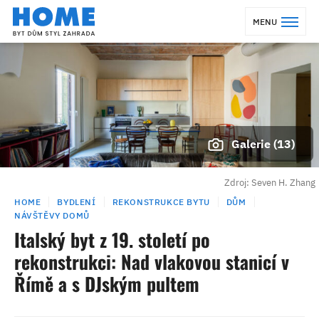
MENU
Galerie (13)
Zdroj: Seven H. Zhang
HOME
BYDLENÍ
REKONSTRUKCE BYTU
DŮM
NÁVŠTĚVY DOMŮ
Italský byt z 19. století po
rekonstrukci: Nad vlakovou stanicí v
Římě a s DJským pultem