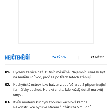
NEJČTENĚJŠÍ
ZA TÝDEN
ZA MĚSÍC
Bydlení za více než 31 tisíc měsíčně. Nájemníci ukázali byt
na Andělu i důvod, proč se po třech letech stěhují
Kuchyňský ostrov jako balvan z pobřeží a spíž připomínající
farmářský obchod. Horská chata, kde každý detail má svůj
smysl
Kvůli moderní kuchyni zbourali kachlová kamna.
Rekonstrukce bytu ve starém činžáku za 6 milionů