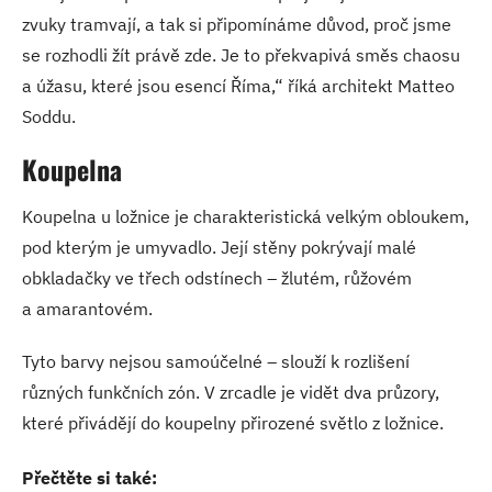
zvuky tramvají, a tak si připomínáme důvod, proč jsme
se rozhodli žít právě zde. Je to překvapivá směs chaosu
a úžasu, které jsou esencí Říma,“ říká architekt Matteo
Soddu.
Koupelna
Koupelna u ložnice je charakteristická velkým obloukem,
pod kterým je umyvadlo. Její stěny pokrývají malé
obkladačky ve třech odstínech – žlutém, růžovém
a amarantovém.
Tyto barvy nejsou samoúčelné – slouží k rozlišení
různých funkčních zón. V zrcadle je vidět dva průzory,
které přivádějí do koupelny přirozené světlo z ložnice.
Přečtěte si také: