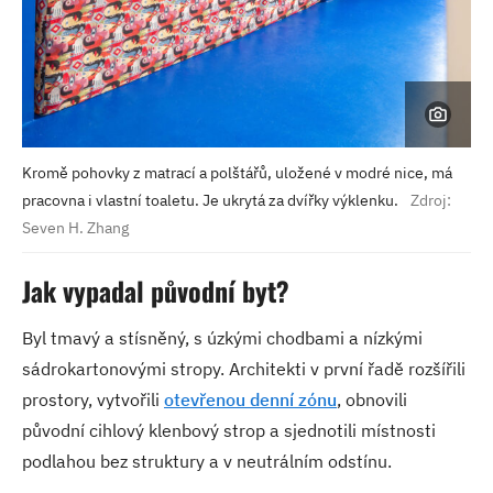
Kromě pohovky z matrací a polštářů, uložené v modré nice, má
pracovna i vlastní toaletu. Je ukrytá za dvířky výklenku.
Zdroj:
Seven H. Zhang
Jak vypadal původní byt?
Byl tmavý a stísněný, s úzkými chodbami a nízkými
sádrokartonovými stropy. Architekti v první řadě rozšířili
prostory, vytvořili
otevřenou denní zónu
, obnovili
původní cihlový klenbový strop a sjednotili místnosti
podlahou bez struktury a v neutrálním odstínu.