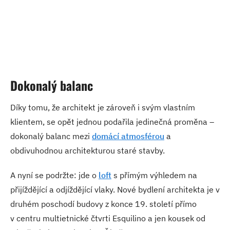
Dokonalý balanc
Díky tomu, že architekt je zároveň i svým vlastním
klientem, se opět jednou podařila jedinečná proměna –
dokonalý balanc mezi
domácí atmosférou
a
obdivuhodnou architekturou staré stavby.
A nyní se podržte: jde o
loft
s přímým výhledem na
přijíždějící a odjíždějící vlaky. Nové bydlení architekta je v
druhém poschodí budovy z konce 19. století přímo
v centru multietnické čtvrti Esquilino a jen kousek od