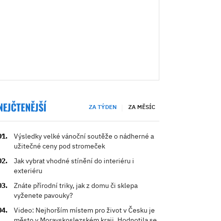
NEJČTENĚJŠÍ
ZA TÝDEN
ZA MĚSÍC
Výsledky velké vánoční soutěže o nádherné a
užitečné ceny pod stromeček
Jak vybrat vhodné stínění do interiéru i
exteriéru
Znáte přírodní triky, jak z domu či sklepa
vyženete pavouky?
Video: Nejhorším místem pro život v Česku je
město v Moravskoslezském kraji. Hodnotila se