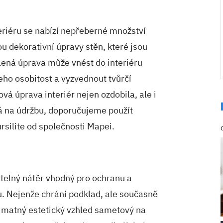
eriéru se nabízí nepřeberné množství
 dekorativní úpravy stěn, které jsou
olená úprava může vnést do interiéru
eho osobitost a vyzvednout tvůrčí
ová úprava interiér nejen ozdobila, ale i
ká na údržbu, doporučujeme použít
rsilite od společnosti Mapei.
atelný nátěr vhodný pro ochranu a
ru. Nejenže chrání podklad, ale současně
 matný estetický vzhled sametový na