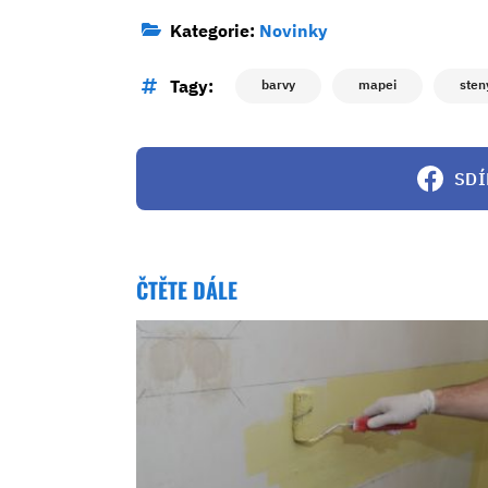
Kategorie:
Novinky
Tagy:
barvy
mapei
sten
SDÍ
ČTĚTE DÁLE