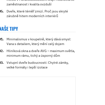
zaměstnanost i kvalita ovzduší
Dveře, které téměř zmizí. Proč jsou skryté
zárubně hitem moderních interiérů
NAŠE TIPY
Minimalismus v koupelně, který dává smysl:
Vana s detailem, který mění celý dojem
Hliníková okna a dveře AVG – maximum světla,
minimum rámu, tichý a úsporný dům
Vstupní dveře budoucnosti: Chytré zámky,
velké formáty i lepší izolace