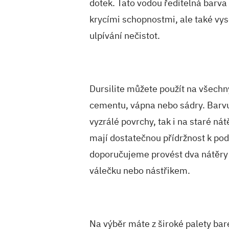
dotek. Tato vodou ředitelná barva
krycími schopnostmi, ale také vy
ulpívání nečistot.
Dursilite můžete použít na všechny
cementu, vápna nebo sádry. Barvu
vyzrálé povrchy, tak i na staré ná
mají dostatečnou přídržnost k pod
doporučujeme provést dva nátěry 
válečku nebo nástřikem.
Na výběr máte z široké palety ba