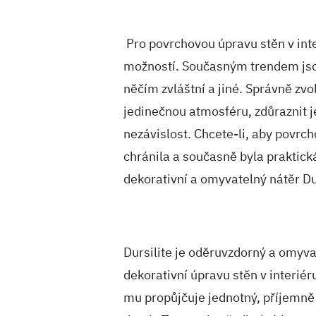
Pro povrchovou úpravu stěn v int
možností. Současným trendem jsou
něčím zvláštní a jiné. Správně zv
jedinečnou atmosféru, zdůraznit j
nezávislost. Chcete-li, aby povrch
chránila a současně byla praktic
dekorativní a omyvatelný nátěr Du
Dursilite je oděruvzdorný a omyv
dekorativní úpravu stěn v interié
mu propůjčuje jednotný, příjemně