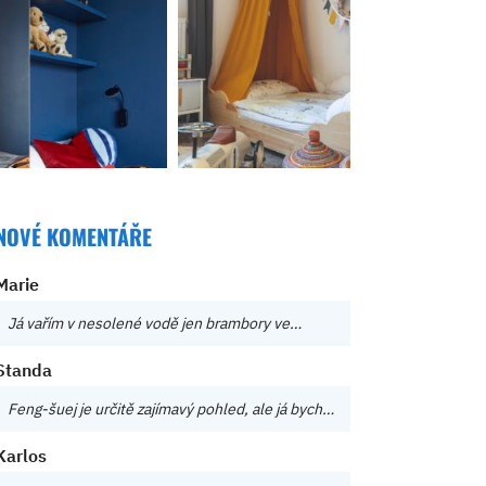
NOVÉ KOMENTÁŘE
Marie
Já vařím v nesolené vodě jen brambory ve…
Standa
Feng-šuej je určitě zajímavý pohled, ale já bych…
Karlos