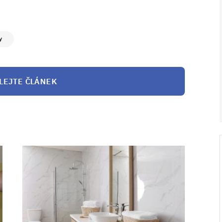
y
LEJTE ČLÁNEK
V ZAHRADĚ 2/2026