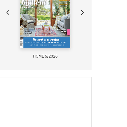
HOME 5/2026
ZAHRADA PRÍMA
RECEPTY PRÍMA
ASB 0