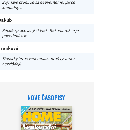
Zajímavé čtení. Je až neuvěřitelné, jak se
koupelny…
Jakub
Pěkně zpracovaný článek. Rekonstrukce je
povedená a je…
Franková
Třapatky letos vadnou,absoltně ty vedra
nezvládají!
NOVÉ ČASOPISY