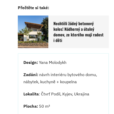
Přečtěte si také:
Nechtěli žádný betonový
kolos! Nádherný a útulný
domov, ze kterého mají radost
i děti
Design:
Yana Molodykh
Zadání:
návrh interiéru bytového domu,
nábytek, kuchyně + koupelna
Lokalita
: Čtvrť Podil, Kyjev, Ukrajina
Plocha:
50 m²