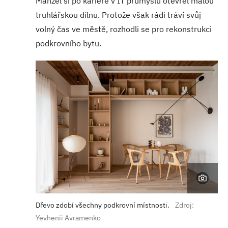
Manžel si po kariéře v IT průmyslu otevřel malou
truhlářskou dílnu. Protože však rádi tráví svůj
volný čas ve městě, rozhodli se pro rekonstrukci
podkrovního bytu.
Dřevo zdobí všechny podkrovní místnosti.
Zdroj:
Yevhenii Avramenko