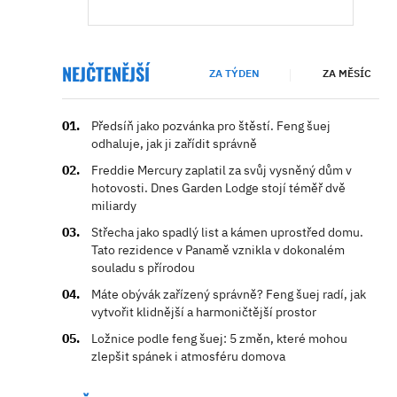
NEJČTENĚJŠÍ
ZA TÝDEN
ZA MĚSÍC
Předsíň jako pozvánka pro štěstí. Feng šuej
odhaluje, jak ji zařídit správně
Freddie Mercury zaplatil za svůj vysněný dům v
hotovosti. Dnes Garden Lodge stojí téměř dvě
miliardy
Střecha jako spadlý list a kámen uprostřed domu.
Tato rezidence v Panamě vznikla v dokonalém
souladu s přírodou
Máte obývák zařízený správně? Feng šuej radí, jak
vytvořit klidnější a harmoničtější prostor
Ložnice podle feng šuej: 5 změn, které mohou
zlepšit spánek i atmosféru domova