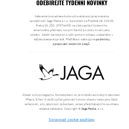
ODEBÍREJTE TÝDENNÍ NOVINKY
Vaše emailová adresa bude uchovávána a zpracovávána
společností Jaga Media s.r.o. (se sídlem na Pražské 18, 102 00
Praha 10, IČO: 27076695) na účel zasílání týdenního
emailového přehledu nových článků po dobu trvání jeho
odběru. Odběr lze kdykoli zrušit pomocí odkazu uvedeného v
každé odeslané zprávě. Přečtěte si naše úplné
podmínky
zpracování osobních údajů
.
Obsah online magazínu Homebydleni.cz je chráněn autorským zákonem.
Přepis, šíření či další zpřístupňování tohoto obsahu nebo jeho části
veřejnosti, a to jakýmkoli způsobem, je bez předcházejícího souhlasu
redakce zakázáno. Copyright ©
Jaga Media
, s.r.o.
Spravovat cookie souhlasy