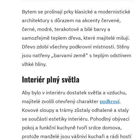
Bytem se prolínají prky klasické a modernistické
architektury s důrazem na akcenty červené,
černé, modré, terakotové a bílé barvy a
samozřejmě teplem dřeva, které majitelé milují.
Dřevo zdobí všechny podkrovní místnosti. Stěny
jsou natřeny „barvami země“ s teplým odstínem
vlhké hlíny.
Interiér plný světla
Aby bylo v interiéru dostatek světla a vzduchu,
majitelé zvolili otevřený charakter
podkroví
.
Kovové sloupy a trámy zůstaly odhalené a staly
se součástí estetiky interiéru. Pohodlný obývací
pokoj a funkční kuchyně tvoří srdce domova,
protože manželé jsou vášniví kuchaři a rádi hostí