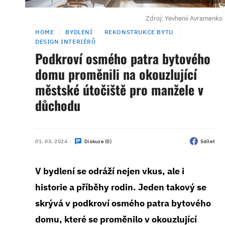
Zdroj: Yevhenii Avramenko
HOME
BYDLENÍ
REKONSTRUKCE BYTU
DESIGN INTERIÉRŮ
Podkroví osmého patra bytového
domu proměnili na okouzlující
městské útočiště pro manžele v
důchodu
01. 03. 2024
Diskuze (0)
Sdílet
V bydlení se odráží nejen vkus, ale i
historie a příběhy rodin. Jeden takový se
skrývá v podkroví osmého patra bytového
domu, které se proměnilo v okouzlující