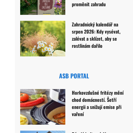
proměnit zahradu
Zahradnický kalendář na
srpen 2026: Kdy vysévat,
zalévat a sklízet, aby se
rostlinám dařilo
ASB PORTAL
Horkovzdušné fritézy mění
chod domácností. Šetří
energii a snižují emise při
vaření