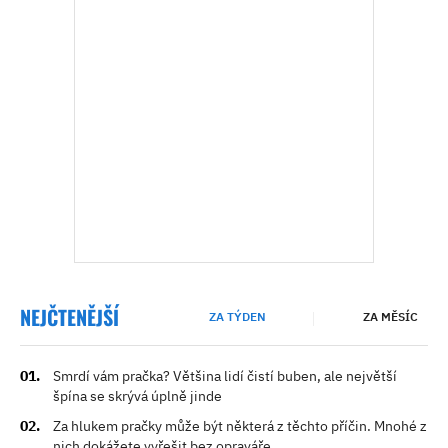
NEJČTENĚJŠÍ
ZA TÝDEN
ZA MĚSÍC
Smrdí vám pračka? Většina lidí čistí buben, ale největší
špína se skrývá úplně jinde
Za hlukem pračky může být některá z těchto příčin. Mnohé z
nich dokážete vyřešit bez opraváře