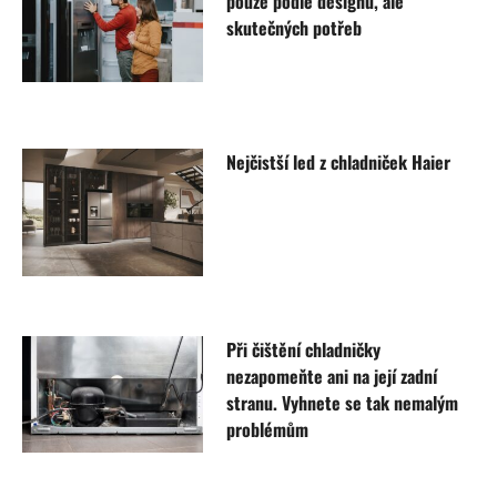
pouze podle designu, ale
skutečných potřeb
Nejčistší led z chladniček Haier
Při čištění chladničky
nezapomeňte ani na její zadní
stranu. Vyhnete se tak nemalým
problémům