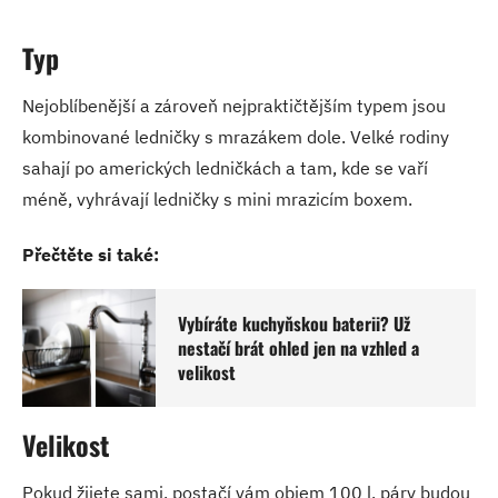
Typ
Nejoblíbenější a zároveň nejpraktičtějším typem jsou
kombinované ledničky s mrazákem dole. Velké rodiny
sahají po amerických ledničkách a tam, kde se vaří
méně, vyhrávají ledničky s mini mrazicím boxem.
Přečtěte si také:
Vybíráte kuchyňskou baterii? Už
nestačí brát ohled jen na vzhled a
velikost
Velikost
Pokud žijete sami, postačí vám objem 100 l, páry budou