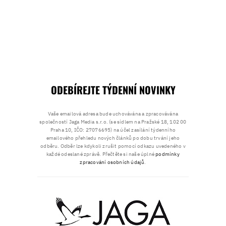
ODEBÍREJTE TÝDENNÍ NOVINKY
Vaše emailová adresa bude uchovávána a zpracovávána
společností Jaga Media s.r.o. (se sídlem na Pražské 18, 102 00
Praha 10, IČO: 27076695) na účel zasílání týdenního
emailového přehledu nových článků po dobu trvání jeho
odběru. Odběr lze kdykoli zrušit pomocí odkazu uvedeného v
každé odeslané zprávě. Přečtěte si naše úplné
podmínky
zpracování osobních údajů
.