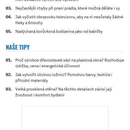
Nejčastější chyby při praní prádla, které možná děláte i vy
Jak vyčistit obrazovku televizoru, aby na ní nezůstaly žádné
fleky a šmouhy
Nadýchaná borůvková bublanina jako od babičky
NAŠE TIPY
Proč výrobce dřevostaveb sází na plastová okna? Rozhoduje
údržba, cena i energetická účinnost
Jak vytvořit útulnou ložnici? Pomohou barvy, textilie i
přírodní materiály
Velká prosklená stěna? Na těchto detailech závisí její
životnost i komfort bydlení