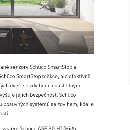
ované senzory Schüco SmartStop a
V ZAHRADĚ 2/2026
Schüco SmartStop měkce, ale efektivně
ných dveří se zdvihem a následným
yšuje jejich bezpečnost. Schüco
t u posuvných systémů se zdvihem, kde je
sti.
ý systém Schüco ASE 80.HI (High