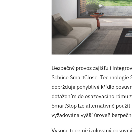
Bezpečný provoz zajišťují integr
Schüco SmartClose. Technologie 
dobržďuje pohyblivé křídlo posuv
dotažením do osazovacího rámu zv
SmartStop lze alternativně použí
vyžadována vyšší úroveň bezpečno
Vysoce tepelně izolovaný posuvn