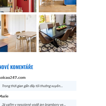
NOVÉ KOMENTÁŘE
soicau247.com
Trong thời gian gần đây tôi thường xuyên…
Marie
Já vařím v nesolené vodě jen brambory ve…