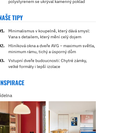
polystyrenem se ukrýval kamenný poklad
NAŠE TIPY
Minimalismus v koupelně, který dává smysl:
Vana s detailem, který mění celý dojem
Hliníková okna a dveře AVG – maximum světla,
minimum rámu, tichý a úsporný dům
Vstupní dveře budoucnosti: Chytré zámky,
velké formáty i lepší izolace
INSPIRACE
jídelna