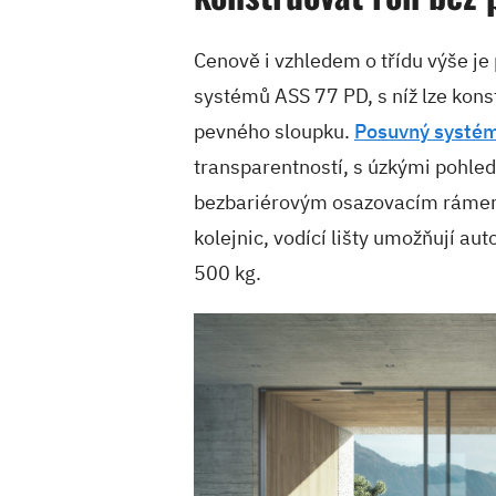
Cenově i vzhledem o třídu výše j
systémů ASS 77 PD, s níž lze kons
pevného sloupku.
Posuvný systé
transparentností, s úzkými pohle
bezbariérovým osazovacím rámem.
kolejnic, vodící lišty umožňují au
500 kg.