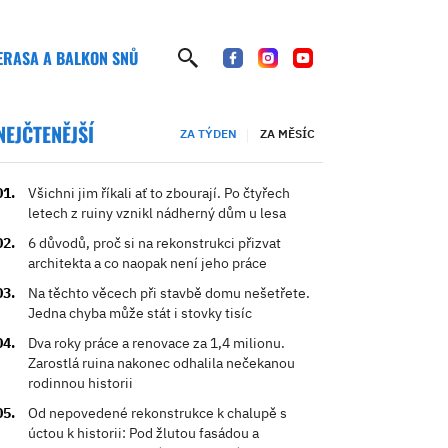
ERASA A BALKON SNŮ
NEJČTENĚJŠÍ
ZA TÝDEN
ZA MĚSÍC
Všichni jim říkali ať to zbourají. Po čtyřech
letech z ruiny vznikl nádherný dům u lesa
6 důvodů, proč si na rekonstrukci přizvat
architekta a co naopak není jeho práce
Na těchto věcech při stavbě domu nešetřete.
Jedna chyba může stát i stovky tisíc
Dva roky práce a renovace za 1,4 milionu.
Zarostlá ruina nakonec odhalila nečekanou
rodinnou historii
Od nepovedené rekonstrukce k chalupě s
úctou k historii: Pod žlutou fasádou a