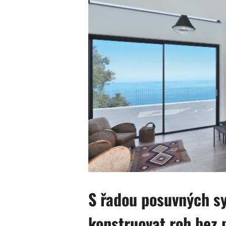
S řadou posuvných s
konstruovat roh bez