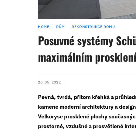
HOME
DŮM
REKONSTRUKCE DOMU
Posuvné systémy Schü
maximálním prosklen
20. 05. 2022
Pevná, tvrdá, přitom křehká a průhled
kamene moderní architektury a design
Velkoryse prosklené plochy současných
prostorné, vzdušné a prosvětlené inter