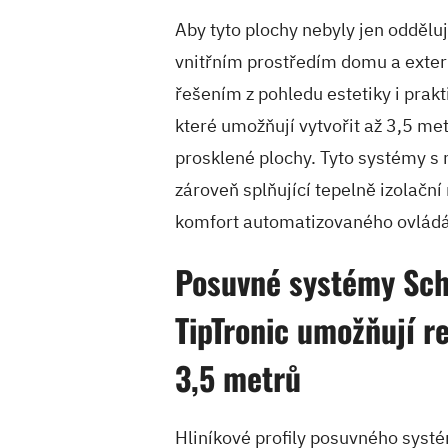
Aby tyto plochy nebyly jen oddělu
vnitřním prostředím domu a exteri
řešením z pohledu estetiky i prak
které umožňují vytvořit až 3,5 me
prosklené plochy. Tyto systémy s
zároveň splňující tepelně izolačn
komfort automatizovaného ovládá
Posuvné systémy Sch
TipTronic umožňují re
3,5 metrů
Hliníkové profily posuvného sys