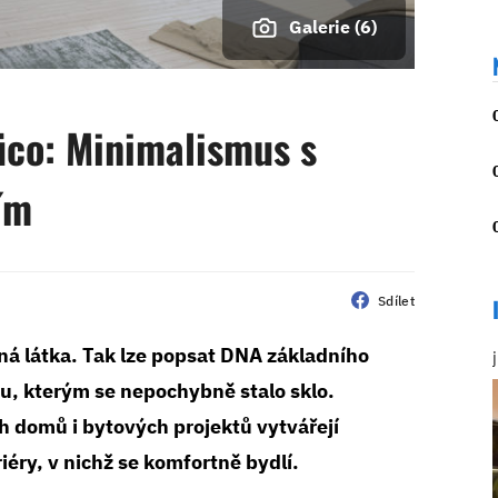
Galerie (6)
co: Minimalismus s
ím
Sdílet
ná látka. Tak lze popsat DNA základního
u, kterým se nepochybně stalo sklo.
 domů i bytových projektů vytvářejí
iéry, v nichž se komfortně bydlí.