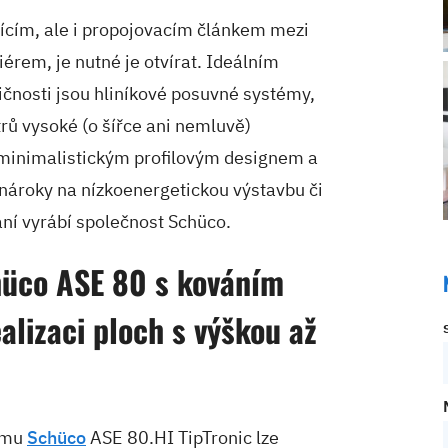
jícím, ale i propojovacím článkem mezi
érem, je nutné je otvírat. Ideálním
tičnosti jsou hliníkové posuvné systémy,
trů vysoké (o šířce ani nemluvě)
 minimalistickým profilovým designem a
í nároky na nízkoenergetickou výstavbu či
ní vyrábí společnost Schüco.
üco ASE 80 s kováním
alizaci ploch s výškou až
tému
Schüco
ASE 80.HI TipTronic lze