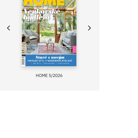
HOME 5/2026
ZAHRADA PRÍMA
RECEPTY PRÍMA
ASB 0