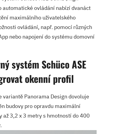
o automatické ovládání nabízí dvanáct
štění maximálního uživatelského
ožnosti ovládání, např. pomocí různých
o App nebo napojení do systému domovní
vný systém Schüco ASE
rovat okenní profil
 variantě Panorama Design dovoluje
stěn budovy pro opravdu maximální
y až 3,2 x 3 metry s hmotností do 400
.