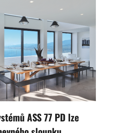
ystémů ASS 77 PD lze
 pevného sloupku