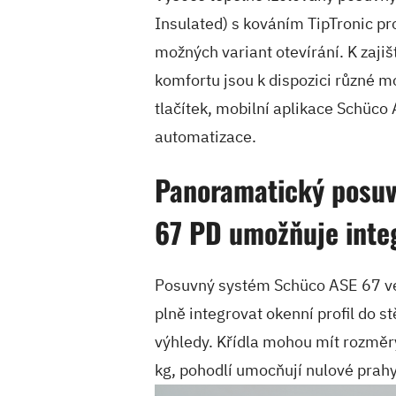
Insulated) s kováním TipTronic pr
možných variant otevírání. K zaji
komfortu jsou k dispozici různé m
tlačítek, mobilní aplikace Schüc
automatizace.
Panoramatický posu
67 PD umožňuje integ
Posuvný systém Schüco ASE 67 ve
plně integrovat okenní profil do 
výhledy. Křídla mohou mít rozměr
kg, pohodlí umocňují nulové prahy