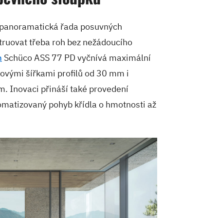
e panoramatická řada posuvných
truovat třeba roh bez nežádoucího
m
Schüco ASS 77 PD vyčnívá maximální
dovými šířkami profilů od 30 mm i
 Inovaci přináší také provedení
tomatizovaný pohyb křídla o hmotnosti až