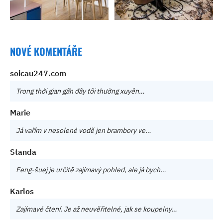
NOVÉ KOMENTÁŘE
soicau247.com
Trong thời gian gần đây tôi thường xuyên…
Marie
Já vařím v nesolené vodě jen brambory ve…
Standa
Feng-šuej je určitě zajímavý pohled, ale já bych…
Karlos
Zajímavé čtení. Je až neuvěřitelné, jak se koupelny…