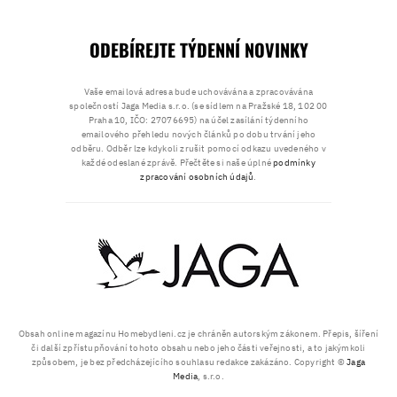
ODEBÍREJTE TÝDENNÍ NOVINKY
Vaše emailová adresa bude uchovávána a zpracovávána
společností Jaga Media s.r.o. (se sídlem na Pražské 18, 102 00
Praha 10, IČO: 27076695) na účel zasílání týdenního
emailového přehledu nových článků po dobu trvání jeho
odběru. Odběr lze kdykoli zrušit pomocí odkazu uvedeného v
každé odeslané zprávě. Přečtěte si naše úplné
podmínky
zpracování osobních údajů
.
Obsah online magazínu Homebydleni.cz je chráněn autorským zákonem. Přepis, šíření
či další zpřístupňování tohoto obsahu nebo jeho části veřejnosti, a to jakýmkoli
způsobem, je bez předcházejícího souhlasu redakce zakázáno. Copyright ©
Jaga
Media
, s.r.o.