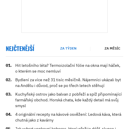
NEJČTENĚJŠÍ
ZA TÝDEN
ZA MĚSÍC
Hit letošního léta? Termoizolační fólie na okna mají háček,
o kterém se moc nemluví
Bydlení za více než 31 tisíc měsíčně. Nájemníci ukázali byt
na Andělu i důvod, proč se po třech letech stěhují
Kuchyňský ostrov jako balvan z pobřeží a spíž připomínající
farmářský obchod. Horská chata, kde každý detail má svůj
smysl
4 originální recepty na kávové osvěžení: Ledová káva, která
chutná jako z kavárny
Jak vybrat venkovní koberec, který přežije déšť, slunce i