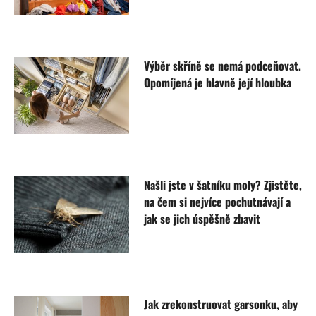
Výběr skříně se nemá podceňovat.
Opomíjená je hlavně její hloubka
Našli jste v šatníku moly? Zjistěte,
na čem si nejvíce pochutnávají a
jak se jich úspěšně zbavit
Jak zrekonstruovat garsonku, aby