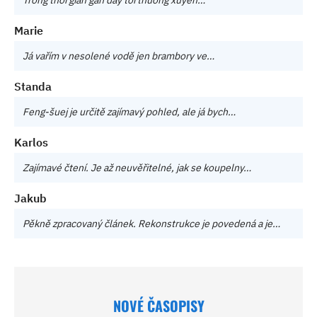
Trong thời gian gần đây tôi thường xuyên…
Marie
Já vařím v nesolené vodě jen brambory ve…
Standa
Feng-šuej je určitě zajímavý pohled, ale já bych…
Karlos
Zajímavé čtení. Je až neuvěřitelné, jak se koupelny…
Jakub
Pěkně zpracovaný článek. Rekonstrukce je povedená a je…
NOVÉ ČASOPISY