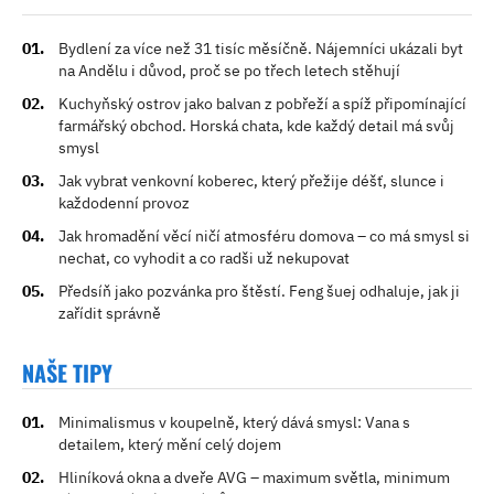
Bydlení za více než 31 tisíc měsíčně. Nájemníci ukázali byt
na Andělu i důvod, proč se po třech letech stěhují
Kuchyňský ostrov jako balvan z pobřeží a spíž připomínající
farmářský obchod. Horská chata, kde každý detail má svůj
smysl
Jak vybrat venkovní koberec, který přežije déšť, slunce i
každodenní provoz
Jak hromadění věcí ničí atmosféru domova – co má smysl si
nechat, co vyhodit a co radši už nekupovat
Předsíň jako pozvánka pro štěstí. Feng šuej odhaluje, jak ji
zařídit správně
NAŠE TIPY
Minimalismus v koupelně, který dává smysl: Vana s
detailem, který mění celý dojem
Hliníková okna a dveře AVG – maximum světla, minimum