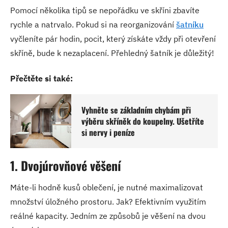
Pomocí několika tipů se nepořádku ve skříni zbavíte
rychle a natrvalo. Pokud si na reorganizování
šatníku
vyčleníte pár hodin, pocit, který získáte vždy při otevření
skříně, bude k nezaplacení. Přehledný šatník je důležitý!
Přečtěte si také:
Vyhněte se základním chybám při
výběru skříněk do koupelny. Ušetříte
si nervy i peníze
1. Dvojúrovňové věšení
Máte-li hodně kusů oblečení, je nutné maximalizovat
množství úložného prostoru. Jak? Efektivním využitím
reálné kapacity. Jedním ze způsobů je věšení na dvou