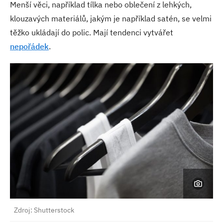
Menší věci, například tílka nebo oblečení z lehkých,
klouzavých materiálů, jakým je například satén, se velmi
těžko ukládají do polic. Mají tendenci vytvářet
nepořádek
.
Zdroj: Shutterstock