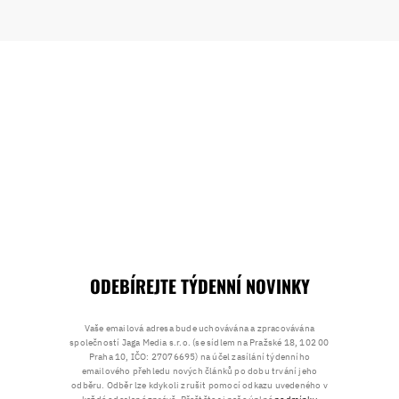
ODEBÍREJTE TÝDENNÍ NOVINKY
Vaše emailová adresa bude uchovávána a zpracovávána
společností Jaga Media s.r.o. (se sídlem na Pražské 18, 102 00
Praha 10, IČO: 27076695) na účel zasílání týdenního
emailového přehledu nových článků po dobu trvání jeho
odběru. Odběr lze kdykoli zrušit pomocí odkazu uvedeného v