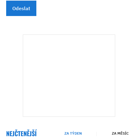
Odeslat
NEJČTENĚJŠÍ
ZA TÝDEN
ZA MĚSÍC