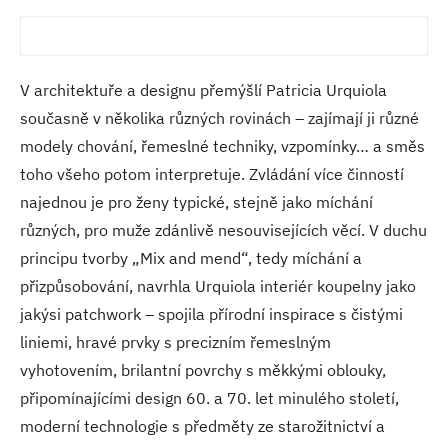
V architektuře a designu přemýšlí Patricia Urquiola
současně v několika různých rovinách – zajímají ji různé
modely chování, řemeslné techniky, vzpomínky… a směs
toho všeho potom interpretuje. Zvládání více činností
najednou je pro ženy typické, stejně jako míchání
různých, pro muže zdánlivě nesouvisejících věcí. V duchu
principu tvorby „Mix and mend“, tedy míchání a
přizpůsobování, navrhla Urquiola interiér koupelny jako
jakýsi patchwork – spojila přírodní inspirace s čistými
liniemi, hravé prvky s precizním řemeslným
vyhotovením, brilantní povrchy s měkkými oblouky,
připomínajícími design 60. a 70. let minulého století,
moderní technologie s předměty ze starožitnictví a