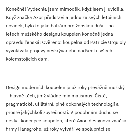
Konečně! Vydechla jsem mimoděk, když jsem ji uviděla.
Když značka Axor představila jednu ze svých letošních
novinek, bylo to jako balzám pro ženskou duši – po
letech mužského designu koupelen konečně jedna
opravdu ženská! Ověřeno: koupelna od Patricie Urquioly
vyvolávala projevy neskrývaného nadšení u všech
kolemstojících dam.
Design moderních koupelen je už roky převážně mužský
– hlavně těch, jimž vládne minimalismus. Čisté,
pragmatické, utilitární, plné dokonalých technologií a
prosté jakýchkoli zbytečností. V podobném duchu se
nesly i koncepce koupelen, které Axor, designová značka
firmy Hansgrohe, už roky vytváří ve spolupráci se