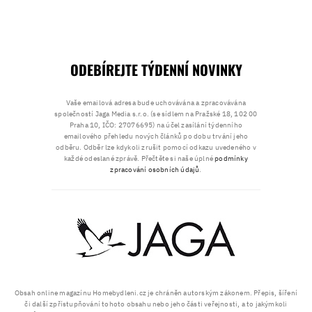
ODEBÍREJTE TÝDENNÍ NOVINKY
Vaše emailová adresa bude uchovávána a zpracovávána
společností Jaga Media s.r.o. (se sídlem na Pražské 18, 102 00
Praha 10, IČO: 27076695) na účel zasílání týdenního
emailového přehledu nových článků po dobu trvání jeho
odběru. Odběr lze kdykoli zrušit pomocí odkazu uvedeného v
každé odeslané zprávě. Přečtěte si naše úplné
podmínky
zpracování osobních údajů
.
Obsah online magazínu Homebydleni.cz je chráněn autorským zákonem. Přepis, šíření
či další zpřístupňování tohoto obsahu nebo jeho části veřejnosti, a to jakýmkoli