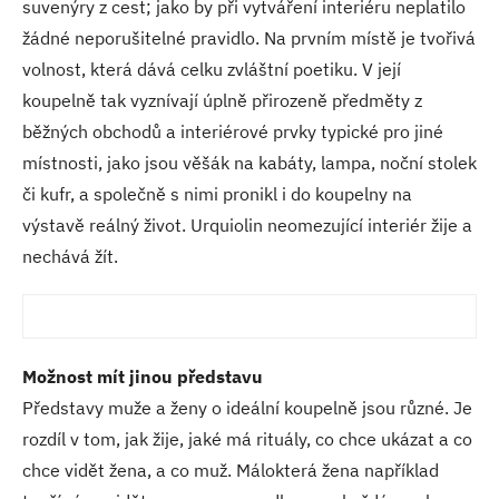
suvenýry z cest; jako by při vytváření interiéru neplatilo
žádné neporušitelné pravidlo. Na prvním místě je tvořivá
volnost, která dává celku zvláštní poetiku. V její
koupelně tak vyznívají úplně přirozeně předměty z
běžných obchodů a interiérové prvky typické pro jiné
místnosti, jako jsou věšák na kabáty, lampa, noční stolek
či kufr, a společně s nimi pronikl i do koupelny na
výstavě reálný život. Urquiolin neomezující interiér žije a
nechává žít.
Možnost mít jinou představu
Představy muže a ženy o ideální koupelně jsou různé. Je
rozdíl v tom, jak žije, jaké má rituály, co chce ukázat a co
chce vidět žena, a co muž. Málokterá žena například