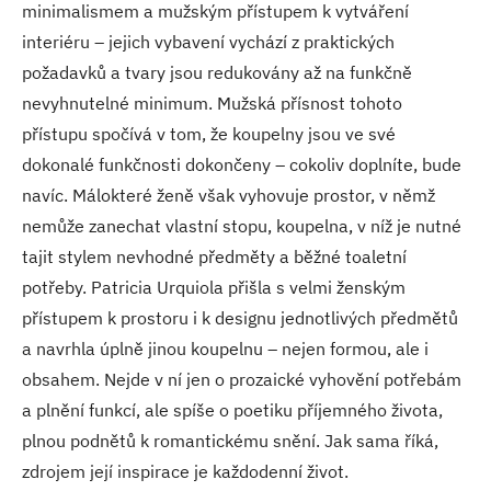
minimalismem a mužským přístupem k vytváření
interiéru – jejich vybavení vychází z praktických
požadavků a tvary jsou redukovány až na funkčně
nevyhnutelné minimum. Mužská přísnost tohoto
přístupu spočívá v tom, že koupelny jsou ve své
dokonalé funkčnosti dokončeny – cokoliv doplníte, bude
navíc. Málokteré ženě však vyhovuje prostor, v němž
nemůže zanechat vlastní stopu, koupelna, v níž je nutné
tajit stylem nevhodné předměty a běžné toaletní
potřeby. Patricia Urquiola přišla s velmi ženským
přístupem k prostoru i k designu jednotlivých předmětů
a navrhla úplně jinou koupelnu – nejen formou, ale i
obsahem. Nejde v ní jen o prozaické vyhovění potřebám
a plnění funkcí, ale spíše o poetiku příjemného života,
plnou podnětů k romantickému snění. Jak sama říká,
zdrojem její inspirace je každodenní život.