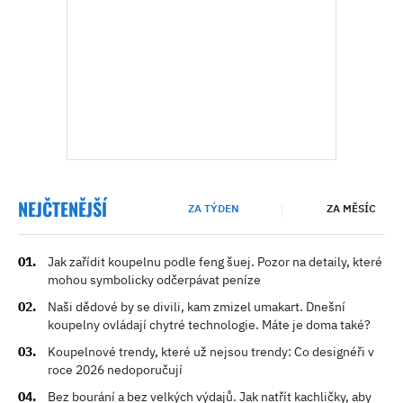
NEJČTENĚJŠÍ
ZA TÝDEN
ZA MĚSÍC
Jak zařídit koupelnu podle feng šuej. Pozor na detaily, které
mohou symbolicky odčerpávat peníze
Naši dědové by se divili, kam zmizel umakart. Dnešní
koupelny ovládají chytré technologie. Máte je doma také?
Koupelnové trendy, které už nejsou trendy: Co designéři v
roce 2026 nedoporučují
Bez bourání a bez velkých výdajů. Jak natřít kachličky, aby