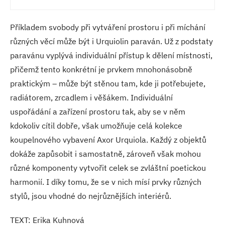
Příkladem svobody při vytváření prostoru i při míchání
různých věcí může být i Urquiolin paraván. Už z podstaty
paravánu vyplývá individuální přístup k dělení místnosti,
přičemž tento konkrétní je prvkem mnohonásobně
praktickým – může být stěnou tam, kde ji potřebujete,
radiátorem, zrcadlem i věšákem. Individuální
uspořádání a zařízení prostoru tak, aby se v něm
kdokoliv cítil dobře, však umožňuje celá kolekce
koupelnového vybavení Axor Urquiola. Každý z objektů
dokáže zapůsobit i samostatně, zároveň však mohou
různé komponenty vytvořit celek se zvláštní poetickou
harmonií. I díky tomu, že se v nich mísí prvky různých
stylů, jsou vhodné do nejrůznějších interiérů.
TEXT: Erika Kuhnová