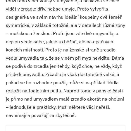
touží ráno vidět vousy v umyvadle, a ne každá se chce
vidět v zrcadle dřív, než se umyje. Proto vytvořila
designérka ve svém návrhu ideální koupelny dvě téměř
symetrické, v základě totožné, ale v detailech různé zóny
– mužskou a ženskou. Proto jsou zde dvě umyvadla, a
nejsou vedle sebe, jak je to běžné, ale na opačných
koncích místnosti. Proto je na ženské straně zrcadlo
vedle umyvadla tak, že se v něm při mytí nevidíte. Dáma
se podívá do zrcadla jen tehdy, když chce, ne vždy, když
přijde k umyvadlu. Zrcadlo je však dostatečně velké, a
pokud se ho rozhodne použít, může si například líčidla
rozložit na toaletním pultu. Naproti tomu v pánské části
je přímo nad umyvadlem malé zrcadlo akorát na oholení
– jednoduše a prakticky. Muži některé věci neřeší,
nevnímají a považují za zbytečné.