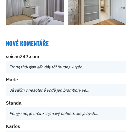
NOVÉ KOMENTÁŘE
soicau247.com
Trong thời gian gần đây tôi thường xuyên…
Marie
Já vařím v nesolené vodě jen brambory ve…
Standa
Feng-šuej je určitě zajímavý pohled, ale já bych…
Karlos