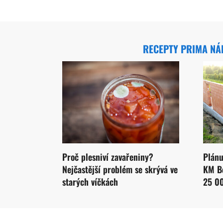
RECEPTY PRIMA N
Proč plesniví zavařeniny?
Plánu
Nejčastější problém se skrývá ve
KM Be
starých víčkách
25 0