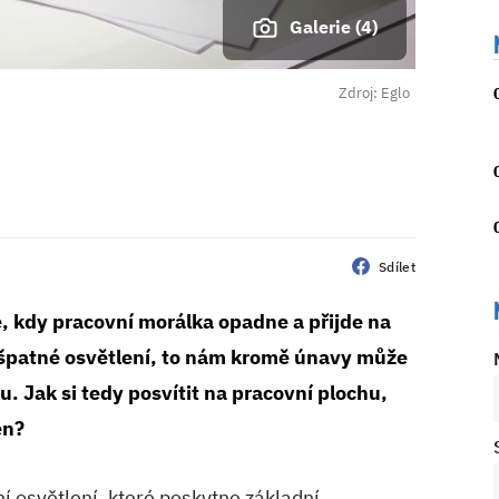
Galerie (4)
Zdroj: Eglo
Sdílet
 kdy pracovní morálka opadne a přijde na
 špatné osvětlení, to nám kromě únavy může
ku. Jak si tedy posvítit na pracovní plochu,
en?
osvětlení, které poskytne základní