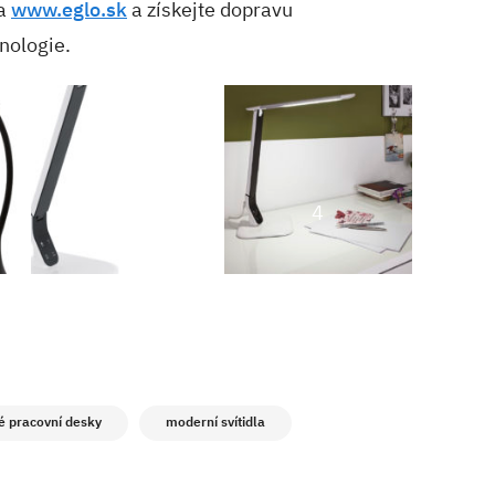
a
www.eglo.sk
a získejte dopravu
nologie.
4
é pracovní desky
moderní svítidla