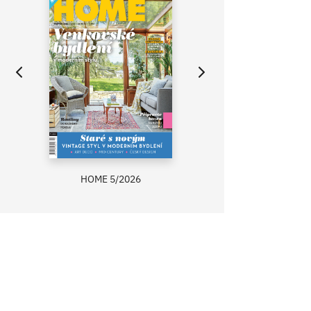
HOME 5/2026
ZAHRADA PRÍMA
RECEPTY PRÍMA
ASB 0