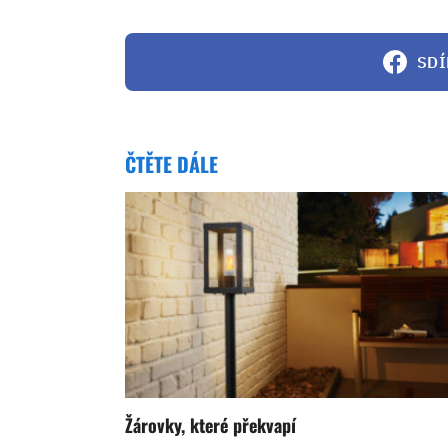
SDÍ
ČTĚTE DÁLE
Žárovky, které překvapí