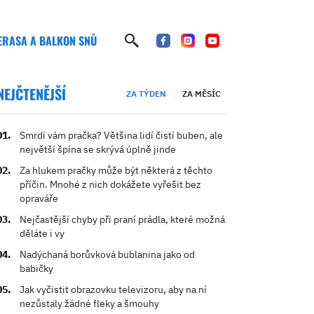
ERASA A BALKON SNŮ
NEJČTENĚJŠÍ
ZA TÝDEN
ZA MĚSÍC
Smrdí vám pračka? Většina lidí čistí buben, ale
největší špína se skrývá úplně jinde
Za hlukem pračky může být některá z těchto
příčin. Mnohé z nich dokážete vyřešit bez
opraváře
Nejčastější chyby při praní prádla, které možná
děláte i vy
Nadýchaná borůvková bublanina jako od
babičky
Jak vyčistit obrazovku televizoru, aby na ní
nezůstaly žádné fleky a šmouhy