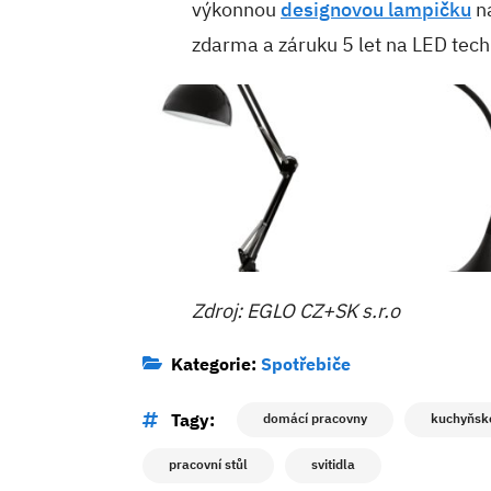
výkonnou
designovou lampičku
n
zdarma a záruku 5 let na LED tech
Zdroj: EGLO CZ+SK s.r.o
Kategorie:
Spotřebiče
Tagy:
domácí pracovny
kuchyňsk
pracovní stůl
svitidla