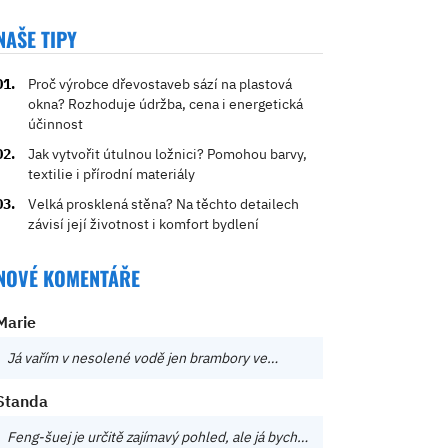
NAŠE TIPY
Proč výrobce dřevostaveb sází na plastová
okna? Rozhoduje údržba, cena i energetická
účinnost
Jak vytvořit útulnou ložnici? Pomohou barvy,
textilie i přírodní materiály
Velká prosklená stěna? Na těchto detailech
závisí její životnost i komfort bydlení
NOVÉ KOMENTÁŘE
Marie
Já vařím v nesolené vodě jen brambory ve…
Standa
Feng-šuej je určitě zajímavý pohled, ale já bych…