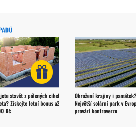
ÁPADŮ
jete stavět z pálených cihel
Ohrožení krajiny i památek
ta? Získejte letní bonus až
Největší solární park v Evro
00 Kč
provází kontroverze