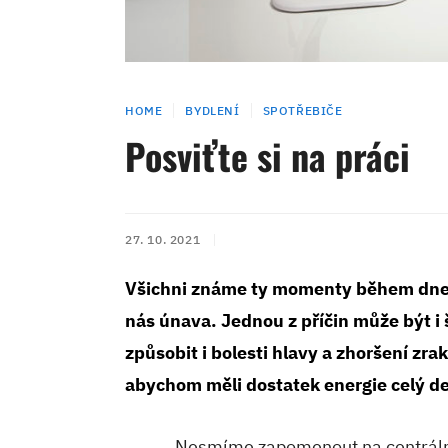
HOME
BYDLENÍ
SPOTŘEBIČE
Posviťte si na práci
27. 10. 2021
Všichni známe ty momenty během dne,
nás únava. Jednou z příčin může být i
způsobit i bolesti hlavy a zhoršení zra
abychom měli dostatek energie celý d
Nesmíme zapomenout na centrální 