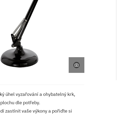
V ZAHRADĚ 2/2026
ký úhel vyzařování a ohybatelný krk,
 plochu dle potřeby.
í zastínit vaše výkony a pořiďte si