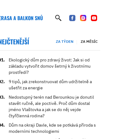
ERASA A BALKON SNŮ
NEJČTENĚJŠÍ
ZA TÝDEN
ZA MĚSÍC
Ekologický dům pro zdravý život: Jak si od
základu vytvořit domov šetrný k životnímu
prostředí?
9 tipů, jak zrekonstruovat dům udržitelně a
ušetřit za energie
Nedostupný terén nad Berounkou je donutil
stavět ručně, ale poctivě. Proč dům dostal
jméno Vlaštovka a jak se do něj vejde
čtyřčlenná rodina?
Dům na okraji Davle, kde se potkává příroda s
moderními technologiemi