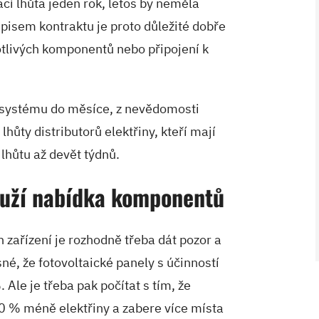
í lhůta jeden rok, letos by neměla
pisem kontraktu je proto důležité dobře
otlivých komponentů nebo připojení k
o systému do měsíce, z nevědomosti
hůty distributorů elektřiny, kteří mají
lhůtu až devět týdnů.
louží nabídka komponentů
V ZAHRADĚ 2/2026
 zařízení je rozhodně třeba dát pozor a
né, že fotovoltaické panely s účinností
 Ale je třeba pak počítat s tím, že
40 % méně elektřiny a zabere více místa