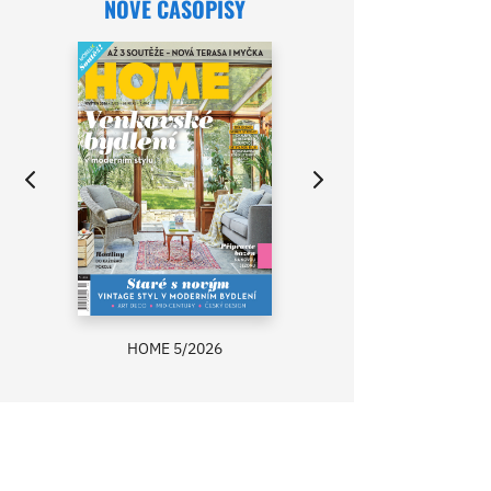
NOVÉ ČASOPISY
HOME 5/2026
ZAHRADA PRÍMA
RECEPTY PRÍMA
ASB 0