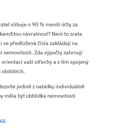
vatel slibuje o 90 % menší účty za
kamžitou návratnost? Není to zcela
i se předložená čísla zakládají na
ší nemovitosti. Zda výpočty zahrnují
orientaci vaší střechy a s tím spojený
h obdobích.
dozvíte jedině z nabídky individuálně
 by měla být obhlídka nemovitosti
.cz
.