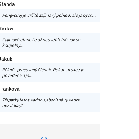
Standa
Feng-šuej je určitě zajímavý pohled, ale já bych…
Karlos
Zajímavé čtení. Je až neuvěřitelné, jak se
koupelny…
Jakub
Pěkně zpracovaný článek. Rekonstrukce je
povedená a je…
Franková
Třapatky letos vadnou,absoltně ty vedra
nezvládají!