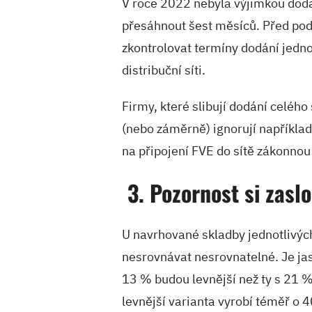
V roce 2022 nebyla výjimkou dodac
přesáhnout šest měsíců. Před pod
zkontrolovat termíny dodání jedn
distribuční síti.
Firmy, které slibují dodání celéh
(nebo záměrně) ignorují například l
na připojení FVE do sítě zákonnou 
3. Pozornost si zas
U navrhované skladby jednotlivých
nesrovnávat nesrovnatelné. Je jas
13 % budou levnější než ty s 21 %.
levnější varianta vyrobí téměř o 