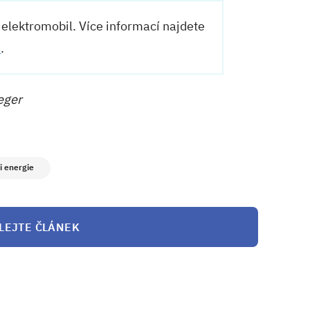
e elektromobil. Více informací najdete
/
.
eger
i energie
LEJTE ČLÁNEK