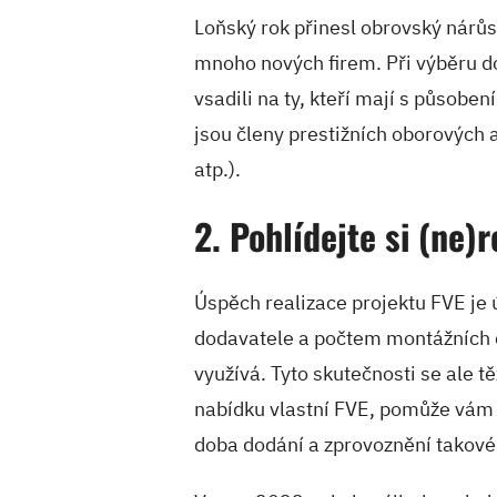
Loňský rok přinesl obrovský nárůst
mnoho nových firem. Při výběru do
vsadili na ty, kteří mají s působ
jsou členy prestižních oborových 
atp.).
2. Pohlídejte si (ne)
Úspěch realizace projektu FVE je
dodavatele a počtem montážních če
využívá. Tyto skutečnosti se ale t
nabídku vlastní FVE, pomůže vám 
doba dodání a zprovoznění takové