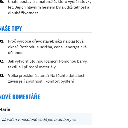
Chatu postavili z materiálů, které vydrží stovky
let. Jejich hlavním heslem byla udržitelnost a
dlouhá životnost
NAŠE TIPY
Proč výrobce dřevostaveb sází na plastová
okna? Rozhoduje údržba, cena i energetická
účinnost
Jak vytvořit útulnou ložnici? Pomohou barvy,
textilie i přírodní materiály
Velká prosklená stěna? Na těchto detailech
závisí její životnost i komfort bydlení
NOVÉ KOMENTÁŘE
Marie
Já vařím v nesolené vodě jen brambory ve…