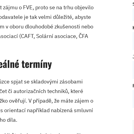
 zájmu o FVE, proto se na trhu objevilo
davatele je tak velmi důležité, abyste
ením v oboru dlouhodobé zkušenosti nebo
asociací (CAFT, Solární asociace, ČFA
reálné termíny
 úzce spjat se skladovými zásobami
t či autorizačních techniků, které
ěžko ověřují. V případě, že máte zájem o
s orientací například nabízená smluvní
ho díla.