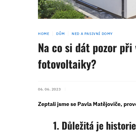
HOME
DŮM
NED A PASIVNÍ DOMY
Na co si dát pozor při
fotovoltaiky?
06. 06. 2023
Zeptali jsme se Pavla Matějoviče, pro
1. Důležitá je histori