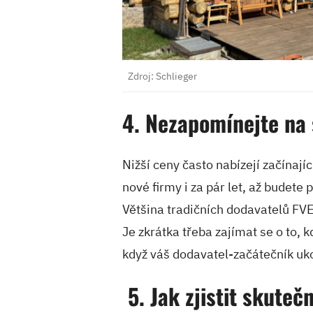
Zdroj: Schlieger
4. Nezapomínejte na s
Nižší ceny často nabízejí začínajíc
nové firmy i za pár let, až budete 
Většina tradičních dodavatelů FVE
Je zkrátka třeba zajímat se o to, k
když váš dodavatel-začátečník uko
5. Jak zjistit skuteč