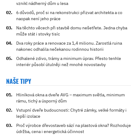
vznikl nádherný dům u lesa
6 důvodů, proč si na rekonstrukci přizvat architekta a co
naopak není jeho práce
Na těchto věcech při stavbě domu nešetřete. Jedna chyba
může stát i stovky tisíc
Dva roky práce a renovace za 1,4 milionu. Zarostlá ruina
nakonec odhalila nečekanou rodinnou historii
Odhalené zdivo, trámy a minimum úprav. Přesto tenhle
interiér působí útulněji než mnohé novostavby
NAŠE TIPY
Hliníková okna a dveře AVG – maximum světla, minimum
rámu, tichý a úsporný dům
Vstupní dveře budoucnosti: Chytré zámky, velké formáty i
lepší izolace
Proč výrobce dřevostaveb sází na plastová okna? Rozhoduje
údržba, cena i energetická účinnost