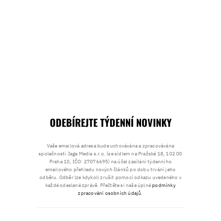
ODEBÍREJTE TÝDENNÍ NOVINKY
Vaše emailová adresa bude uchovávána a zpracovávána
společností Jaga Media s.r.o. (se sídlem na Pražské 18, 102 00
Praha 10, IČO: 27076695) na účel zasílání týdenního
emailového přehledu nových článků po dobu trvání jeho
odběru. Odběr lze kdykoli zrušit pomocí odkazu uvedeného v
každé odeslané zprávě. Přečtěte si naše úplné
podmínky
zpracování osobních údajů
.