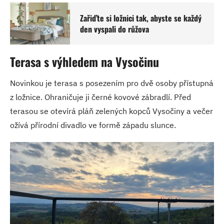
Zařiďte si ložnici tak, abyste se každý
den vyspali do růžova
Terasa s výhledem na Vysočinu
Novinkou je terasa s posezením pro dvě osoby přístupná
z ložnice. Ohraničuje ji černé kovové zábradlí. Před
terasou se otevírá pláň zelených kopců Vysočiny a večer
ožívá přírodní divadlo ve formě západu slunce.