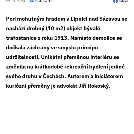
27. 04. 2024
Diskuze (1)
Sdílet
Pod mohutným hradem v Lipnici nad Sázavou se
nachází drobný (10 m2) objekt bývalé
trafostanice z roku 1913. Namísto demolice se
dočkala záchrany ve smyslu principů
udržitelnosti. Unikátní přeměnou interiéru se
změnila na krátkodobé rekreační bydlení jediné
svého druhu v Čechách. Autorem a iniciátorem
kuriózní přeměny je advokát Jiří Rokoský.