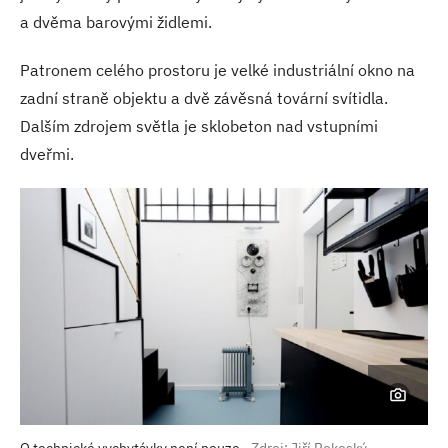
a dvěma barovými židlemi.
Patronem celého prostoru je velké industriální okno na
zadní straně objektu a dvě závěsná tovární svítidla.
Dalším zdrojem světla je sklobeton nad vstupními
dveřmi.
O technické vychytávky není nouze
Zdroj: Jiří Rokoský