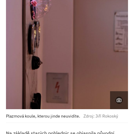
Plazmová koule, kterou jinde neuvidíte.
Zdroj: Jiří Rokoský
Na základě starých pohlednic se objasnila původní