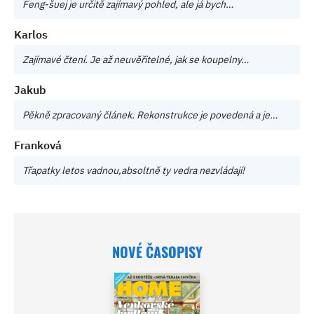
Feng-šuej je určitě zajímavý pohled, ale já bych…
Karlos
Zajímavé čtení. Je až neuvěřitelné, jak se koupelny…
Jakub
Pěkně zpracovaný článek. Rekonstrukce je povedená a je…
Franková
Třapatky letos vadnou,absoltně ty vedra nezvládají!
NOVÉ ČASOPISY