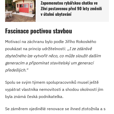
Zapomenutou rybářskou chatku ve
Zlivi postavenou před 90 lety změnili
v útulné ubytování
Fascinace poctivou stavbou
Motivací na záchranu bylo podle Jiřího Rokoského
poukázat na princip udržitelnosti:
„I ze zdánlivě
zbytečného lze vytvořit něco, co může sloužit dalším
generacím a připomínat stavitelský um generací
předešlých.“
Spolu se svým týmem spolupracovníků musel ještě
vypátrat vlastníka nemovitosti a shodou okolností jím
byla známá česká podnikatelka.
Se záměrem ojedinělé renovace se ihned ztotožnila a s