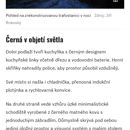
Pohled na zrekonstruovanou trafostanici v noci
Zdroj: Jiří
Rokoský
Černá v objetí světla
Dolní podlaží tvoří kuchyňka s černým designem
kuchyňské linky včetně dřezu a vodovodní baterie. Horní
skříňky nahradily police, aby prostor působil vzdušněji.
Své místo si našla i chladnička, přenosná indukční
plotýnka a rychlovarná konvice.
Na druhé straně vede vzhůru úzké minimalistické
schodiště vyrobené z černého matného kovu s
jednoduchým zábradlím. Důmyslně skrývá pod sebou
jediný úložný prostor a výsuvný systém s malým stolem