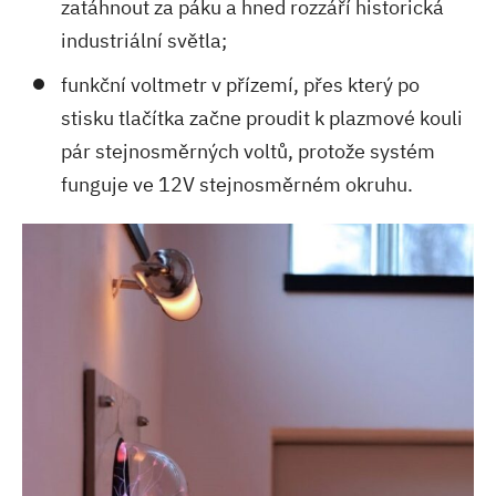
zatáhnout za páku a hned rozzáří historická
industriální světla;
funkční voltmetr v přízemí, přes který po
stisku tlačítka začne proudit k plazmové kouli
pár stejnosměrných voltů, protože systém
funguje ve 12V stejnosměrném okruhu.