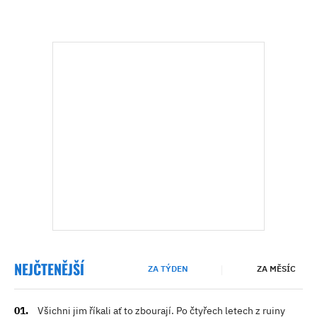
NEJČTENĚJŠÍ
ZA TÝDEN
ZA MĚSÍC
Všichni jim říkali ať to zbourají. Po čtyřech letech z ruiny