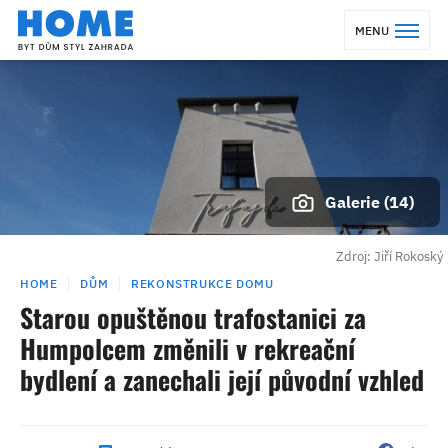
MENU
Galerie (14)
Zdroj: Jiří Rokoský
HOME
DŮM
REKONSTRUKCE DOMU
Starou opuštěnou trafostanici za
Humpolcem změnili v rekreační
bydlení a zanechali její původní vzhled