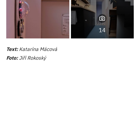
14
Text:
Katarína Mácová
Foto:
Jiří Rokoský