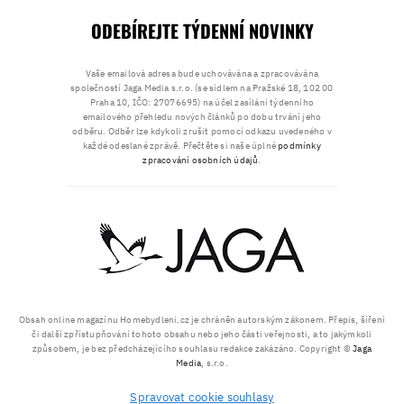
ODEBÍREJTE TÝDENNÍ NOVINKY
Vaše emailová adresa bude uchovávána a zpracovávána
společností Jaga Media s.r.o. (se sídlem na Pražské 18, 102 00
Praha 10, IČO: 27076695) na účel zasílání týdenního
emailového přehledu nových článků po dobu trvání jeho
odběru. Odběr lze kdykoli zrušit pomocí odkazu uvedeného v
každé odeslané zprávě. Přečtěte si naše úplné
podmínky
zpracování osobních údajů
.
Obsah online magazínu Homebydleni.cz je chráněn autorským zákonem. Přepis, šíření
či další zpřístupňování tohoto obsahu nebo jeho části veřejnosti, a to jakýmkoli
způsobem, je bez předcházejícího souhlasu redakce zakázáno. Copyright ©
Jaga
Media
, s.r.o.
Spravovat cookie souhlasy