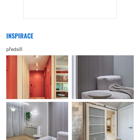
INSPIRACE
předsíň