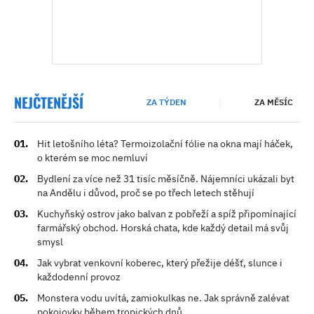
NEJČTENĚJŠÍ
ZA TÝDEN
ZA MĚSÍC
Hit letošního léta? Termoizolační fólie na okna mají háček,
o kterém se moc nemluví
Bydlení za více než 31 tisíc měsíčně. Nájemníci ukázali byt
na Andělu i důvod, proč se po třech letech stěhují
Kuchyňský ostrov jako balvan z pobřeží a spíž připomínající
farmářský obchod. Horská chata, kde každý detail má svůj
smysl
Jak vybrat venkovní koberec, který přežije déšť, slunce i
každodenní provoz
Monstera vodu uvítá, zamiokulkas ne. Jak správně zalévat
pokojovky během tropických dnů