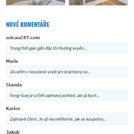
NOVÉ KOMENTÁŘE
soicau247.com
Trong thời gian gần đây tôi thường xuyên…
Marie
Já vařím v nesolené vodě jen brambory ve…
Standa
Feng-šuej je určitě zajímavý pohled, ale já bych…
Karlos
Zajímavé čtení. Je až neuvěřitelné, jak se koupelny…
Jakub