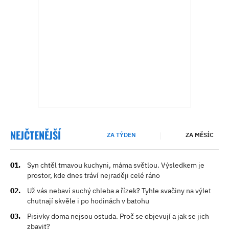
NEJČTENĚJŠÍ
ZA TÝDEN
ZA MĚSÍC
Syn chtěl tmavou kuchyni, máma světlou. Výsledkem je
prostor, kde dnes tráví nejraději celé ráno
Už vás nebaví suchý chleba a řízek? Tyhle svačiny na výlet
chutnají skvěle i po hodinách v batohu
Pisivky doma nejsou ostuda. Proč se objevují a jak se jich
zbavit?