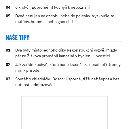
6 kroků, jak proměnit kuchyň k nepoznání
Dýně není jen na ozdobu nebo do polévky. Vyzkoušejte
muffiny, hummus nebo gnocchi!
NAŠE TIPY
Dva byty místo jednoho díky Rekonstrukční výzvě. Mladý
pár ze Žižkova proměnil kancelář v bydlení i investici
Jak zařídit kuchyň, která bude krásná i za deset let? Trendy
míří k přírodě
Soutěž o chladničku Bosch: Úsporná, tišší než šepot a bez
nutnosti odmrazování