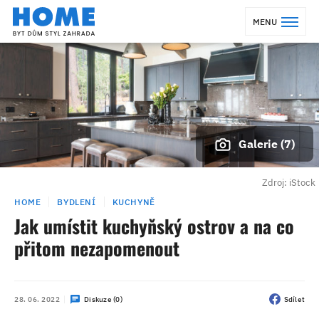
MENU
Galerie (7)
Zdroj: iStock
HOME
BYDLENÍ
KUCHYNĚ
Jak umístit kuchyňský ostrov a na co
přitom nezapomenout
28. 06. 2022
Diskuze (0)
Sdílet