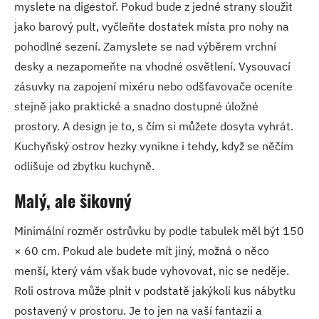
myslete na digestoř. Pokud bude z jedné strany sloužit
jako barový pult, vyčleňte dostatek místa pro nohy na
pohodlné sezení. Zamyslete se nad výběrem vrchní
desky a nezapomeňte na vhodné osvětlení. Vysouvací
zásuvky na zapojení mixéru nebo odšťavovače oceníte
stejně jako praktické a snadno dostupné úložné
prostory. A design je to, s čím si můžete dosyta vyhrát.
Kuchyňský ostrov hezky vynikne i tehdy, když se něčím
odlišuje od zbytku kuchyně.
Malý, ale šikovný
Minimální rozměr ostrůvku by podle tabulek měl být 150
× 60 cm. Pokud ale budete mít jiný, možná o něco
menší, který vám však bude vyhovovat, nic se neděje.
Roli ostrova může plnit v podstatě jakýkoli kus nábytku
postavený v prostoru. Je to jen na vaší fantazii a