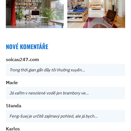
NOVÉ KOMENTÁŘE
soicau247.com
Trong thời gian gần đây tôi thường xuyên…
Marie
Já vařím v nesolené vodě jen brambory ve…
Standa
Feng-šuej je určitě zajímavý pohled, ale já bych…
Karlos