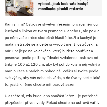
vyhnout, jinak bude vaše kuchyň
zanedlouho působit zastarale
Kam s ním? Ostrov je skvělým řešením pro rozměrnou
kuchyni s linkou ve tvaru písmene U anebo L, ale pokud
po něm vaše srdce skutečně hlasitě touží a kuchyň je
malá, netrapte se a dejte si vyrobit menší ostrůvek na
míru, nejlépe na kolečkách, který budete používat a
posouvat podle potřeby. Ideální vzdálenost ostrova od
linky je 100 až 120 cm, aby byl pohyb kolem něj volný a
manipulace s nádobím pohodlná. Výšku si zvolte podle
své výšky, aby vás nebolela záda, a do úvahy berte také
to, jestli k němu chcete mít barové sezení.
Ujasněte si, zda bude jeho součástí dřez – je potřebné
přizpůsobit přívod vody. Pokud chcete na ostrově vařit,