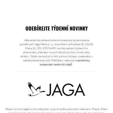
ODEBÍREJTE TÝDENNÍ NOVINKY
Vaše emailová adresa bude uchovávána a zpracovávána
společností Jaga Media s.r.o. (se sídlem na Pražské 18, 102 00
Praha 10, IČO: 27076695) na účel zasílání týdenního
emailového přehledu nových článků po dobu trvání jeho
odběru. Odběr lze kdykoli zrušit pomocí odkazu uvedeného v
každé odeslané zprávě. Přečtěte si naše úplné
podmínky
zpracování osobních údajů
.
Obsah online magazínu Homebydleni.cz je chráněn autorským zákonem. Přepis, šíření