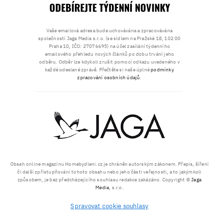
ODEBÍREJTE TÝDENNÍ NOVINKY
Vaše emailová adresa bude uchovávána a zpracovávána
společností Jaga Media s.r.o. (se sídlem na Pražské 18, 102 00
Praha 10, IČO: 27076695) na účel zasílání týdenního
emailového přehledu nových článků po dobu trvání jeho
odběru. Odběr lze kdykoli zrušit pomocí odkazu uvedeného v
každé odeslané zprávě. Přečtěte si naše úplné
podmínky
zpracování osobních údajů
.
Obsah online magazínu Homebydleni.cz je chráněn autorským zákonem. Přepis, šíření
či další zpřístupňování tohoto obsahu nebo jeho části veřejnosti, a to jakýmkoli
způsobem, je bez předcházejícího souhlasu redakce zakázáno. Copyright ©
Jaga
Media
, s.r.o.
Spravovat cookie souhlasy