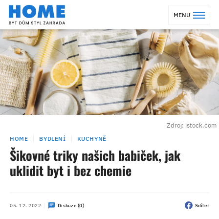
MENU
Zdroj: istock.com
HOME
BYDLENÍ
KUCHYNĚ
Šikovné triky našich babiček, jak
uklidit byt i bez chemie
05. 12. 2022
Diskuze (0)
Sdílet