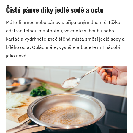
Čisté pánve díky jedlé sodě a octu
Máte-li hrnec nebo pánev s připáleným dnem či těžko
odstranitelnou mastnotou, vezměte si houbu nebo
kartáč a vydrhněte znečištěná místa směsí jedlé sody a
bílého octa. Opláchněte, vysušte a budete mít nádobí
jako nové.