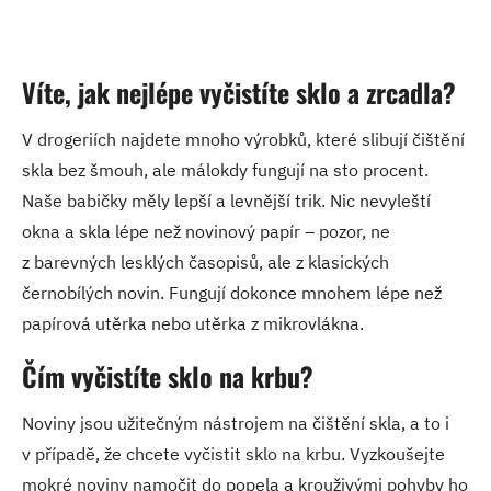
Víte, jak nejlépe vyčistíte sklo a zrcadla?
V drogeriích najdete mnoho výrobků, které slibují čištění
skla bez šmouh, ale málokdy fungují na sto procent.
Naše babičky měly lepší a levnější trik. Nic nevyleští
okna a skla lépe než novinový papír – pozor, ne
z barevných lesklých časopisů, ale z klasických
černobílých novin. Fungují dokonce mnohem lépe než
papírová utěrka nebo utěrka z mikrovlákna.
Čím vyčistíte sklo na krbu?
Noviny jsou užitečným nástrojem na čištění skla, a to i
v případě, že chcete vyčistit sklo na krbu. Vyzkoušejte
mokré noviny namočit do popela a krouživými pohyby ho