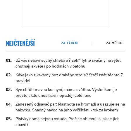
NEJČTENĚJŠÍ
ZA TÝDEN
ZA MĚSÍC
Už vás nebaví suchý chleba a řízek? Tyhle svačiny na výlet
chutnají skvěle i po hodinách v batohu
Káva jako z kavárny bez drahého stroje? Stačí znát těchto 7
pravidel
Syn chtěl tmavou kuchyni, máma světlou. Výsledkem je
prostor, kde dnes tráví nejraději celé ráno
Zanesený odsavač par: Mastnota se hromadí a usazuje se na
nábytku. Snadný návod na jeho vyčištění krok za krokem
Pisivky doma nejsou ostuda. Proč se objevují a jak se jich
zbavit?