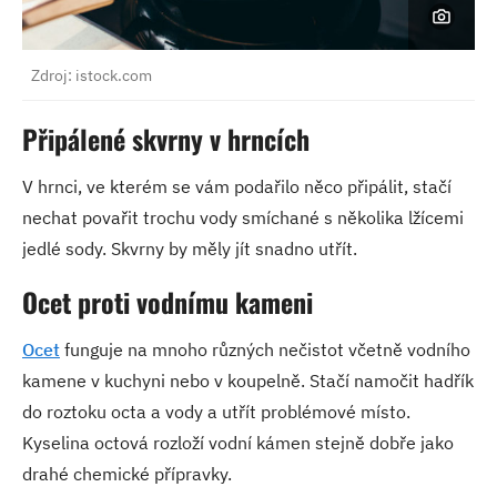
Zdroj: istock.com
Připálené skvrny v hrncích
V hrnci, ve kterém se vám podařilo něco připálit, stačí
nechat povařit trochu vody smíchané s několika lžícemi
jedlé sody. Skvrny by měly jít snadno utřít.
Ocet proti vodnímu kameni
Ocet
funguje na mnoho různých nečistot včetně vodního
kamene v kuchyni nebo v koupelně. Stačí namočit hadřík
do roztoku octa a vody a utřít problémové místo.
Kyselina octová rozloží vodní kámen stejně dobře jako
drahé chemické přípravky.