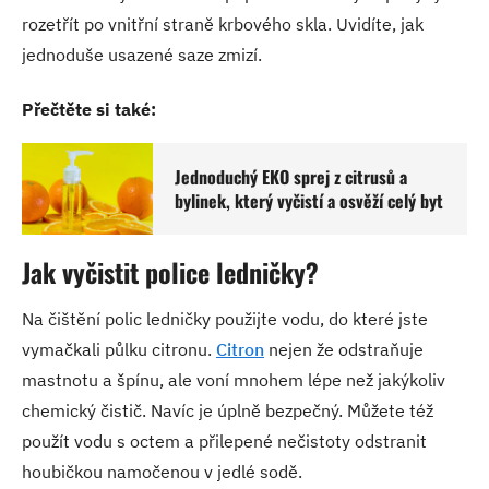
rozetřít po vnitřní straně krbového skla. Uvidíte, jak
jednoduše usazené saze zmizí.
Přečtěte si také:
Jednoduchý EKO sprej z citrusů a
bylinek, který vyčistí a osvěží celý byt
Jak vyčistit police ledničky?
Na čištění polic ledničky použijte vodu, do které jste
vymačkali půlku citronu.
Citron
nejen že odstraňuje
mastnotu a špínu, ale voní mnohem lépe než jakýkoliv
chemický čistič. Navíc je úplně bezpečný. Můžete též
použít vodu s octem a přilepené nečistoty odstranit
houbičkou namočenou v jedlé sodě.