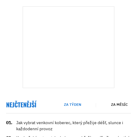
NEJČTENĚJŠÍ
ZA TÝDEN
ZA MĚSÍC
Jak vybrat venkovní koberec, který přežije déšť, slunce i
každodenní provoz