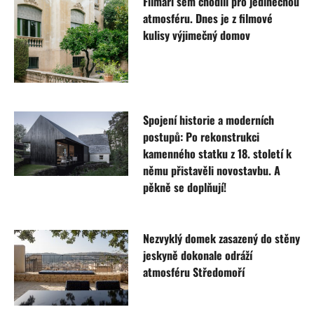
Filmaři sem chodili pro jedinečnou
atmosféru. Dnes je z filmové
kulisy výjimečný domov
Spojení historie a moderních
postupů: Po rekonstrukci
kamenného statku z 18. století k
němu přistavěli novostavbu. A
pěkně se doplňují!
Nezvyklý domek zasazený do stěny
jeskyně dokonale odráží
atmosféru Středomoří