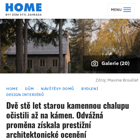
MENU
Galerie (20)
Zdroj: Maxime Brouillet
HOME
DŮM
NÁVŠTĚVY DOMŮ
BYDLENÍ
DESIGN INTERIÉRŮ
Dvě stě let starou kamennou chalupu
očistili až na kámen. Odvážná
proměna získala prestižní
architektonické ocenění