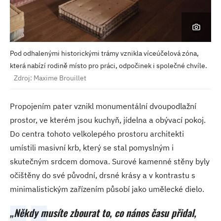
Pod odhalenými historickými trámy vznikla víceúčelová zóna,
která nabízí rodině místo pro práci, odpočinek i společné chvíle.
Zdroj: Maxime Brouillet
Propojením pater vznikl monumentální dvoupodlažní
prostor, ve kterém jsou kuchyň, jídelna a obývací pokoj.
Do centra tohoto velkolepého prostoru architekti
umístili masivní krb, který se stal pomyslným i
skutečným srdcem domova. Surové kamenné stěny byly
očištěny do své původní, drsné krásy a v kontrastu s
minimalistickým zařízením působí jako umělecké dielo.
„Někdy musíte zbourat to, co nános času přidal,