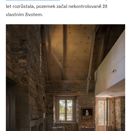
let rozrůstala, pozemek začal nekontrolovaně žít
vlastním životem.