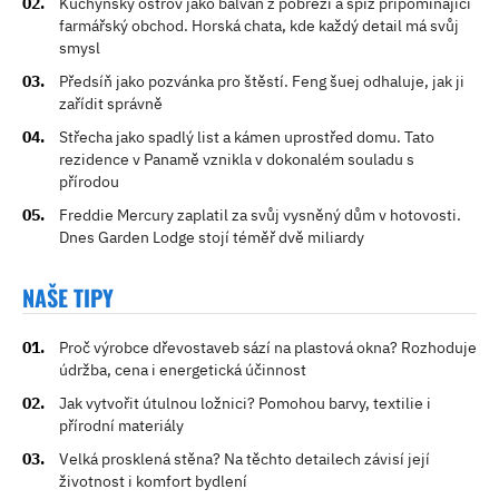
Kuchyňský ostrov jako balvan z pobřeží a spíž připomínající
farmářský obchod. Horská chata, kde každý detail má svůj
smysl
Předsíň jako pozvánka pro štěstí. Feng šuej odhaluje, jak ji
zařídit správně
Střecha jako spadlý list a kámen uprostřed domu. Tato
rezidence v Panamě vznikla v dokonalém souladu s
přírodou
Freddie Mercury zaplatil za svůj vysněný dům v hotovosti.
Dnes Garden Lodge stojí téměř dvě miliardy
NAŠE TIPY
Proč výrobce dřevostaveb sází na plastová okna? Rozhoduje
údržba, cena i energetická účinnost
Jak vytvořit útulnou ložnici? Pomohou barvy, textilie i
přírodní materiály
Velká prosklená stěna? Na těchto detailech závisí její
životnost i komfort bydlení