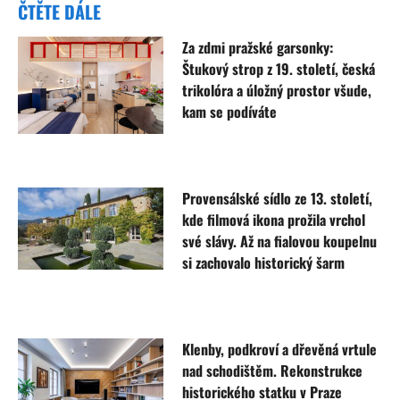
ČTĚTE DÁLE
Za zdmi pražské garsonky:
Štukový strop z 19. století, česká
trikolóra a úložný prostor všude,
kam se podíváte
Provensálské sídlo ze 13. století,
kde filmová ikona prožila vrchol
své slávy. Až na fialovou koupelnu
si zachovalo historický šarm
Klenby, podkroví a dřevěná vrtule
nad schodištěm. Rekonstrukce
historického statku v Praze