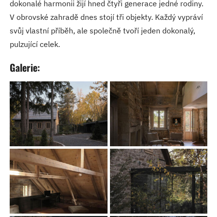
dokonalé harmonii žijí hned čtyři generace jedné rodiny.
V obrovské zahradě dnes stojí tři objekty. Každý vypráví
svůj vlastní příběh, ale společně tvoří jeden dokonalý,
pulzující celek.
Galerie: