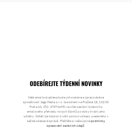
ODEBÍREJTE TÝDENNÍ NOVINKY
Vaše emailová adresa bude uchovávána a zpracovávána
společností Jaga Media s.r.o. (se sídlem na Pražské 18, 102 00
Praha 10, IČO: 27076695) na účel zasílání týdenního
emailového přehledu nových článků po dobu trvání jeho
odběru. Odběr lze kdykoli zrušit pomocí odkazu uvedeného v
každé odeslané zprávě. Přečtěte si naše úplné
podmínky
zpracování osobních údajů
.