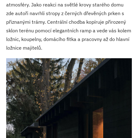
atmosféry. Jako reakci na světlé krovy starého domu
zde autoři navrhli stropy z černých dřevěných prken s
přiznanými trámy. Centrální chodba kopíruje přirozený
sklon terénu pomocí elegantních ramp a vede vás kolem
ložnic, koupelny, domácího fitka a pracovny až do hlavní
ložnice majitelů.