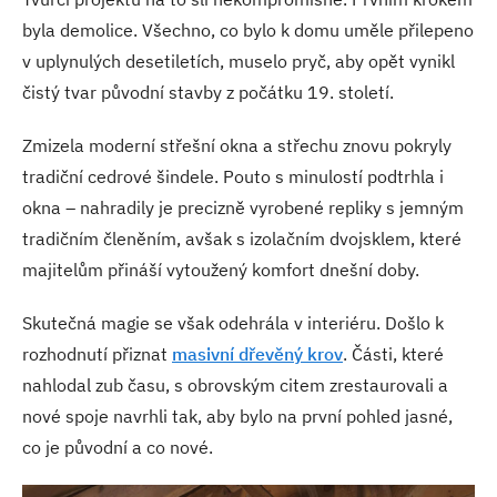
byla demolice. Všechno, co bylo k domu uměle přilepeno
v uplynulých desetiletích, muselo pryč, aby opět vynikl
čistý tvar původní stavby z počátku 19. století.
Zmizela moderní střešní okna a střechu znovu pokryly
tradiční cedrové šindele. Pouto s minulostí podtrhla i
okna – nahradily je precizně vyrobené repliky s jemným
tradičním členěním, avšak s izolačním dvojsklem, které
majitelům přináší vytoužený komfort dnešní doby.
Skutečná magie se však odehrála v interiéru. Došlo k
rozhodnutí přiznat
masivní dřevěný krov
. Části, které
nahlodal zub času, s obrovským citem zrestaurovali a
nové spoje navrhli tak, aby bylo na první pohled jasné,
co je původní a co nové.