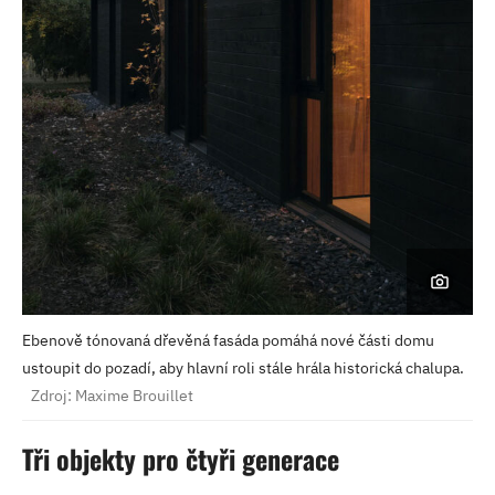
Ebenově tónovaná dřevěná fasáda pomáhá nové části domu
ustoupit do pozadí, aby hlavní roli stále hrála historická chalupa.
Zdroj: Maxime Brouillet
Tři objekty pro čtyři generace