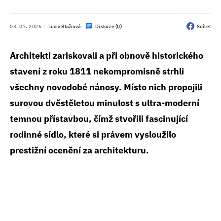
03. 07. 2026
Lucia Blažiová
Diskuze (0)
Sdílet
Architekti zariskovali a při obnově historického
stavení z roku 1811 nekompromisně strhli
všechny novodobé nánosy. Místo nich propojili
surovou dvěstěletou minulost s ultra-moderní
temnou přístavbou, čímž stvořili fascinující
rodinné sídlo, které si právem vysloužilo
prestižní ocenění za architekturu.