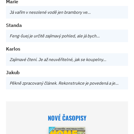
Marie
Já vařím v nesolené vodě jen brambory ve…
Standa
Feng-šuej je určitě zajímavý pohled, ale já bych…
Karlos
Zajímavé čtení. Je až neuvěřitelné, jak se koupelny…
Jakub
Pěkně zpracovaný článek. Rekonstrukce je povedená a je…
NOVÉ ČASOPISY