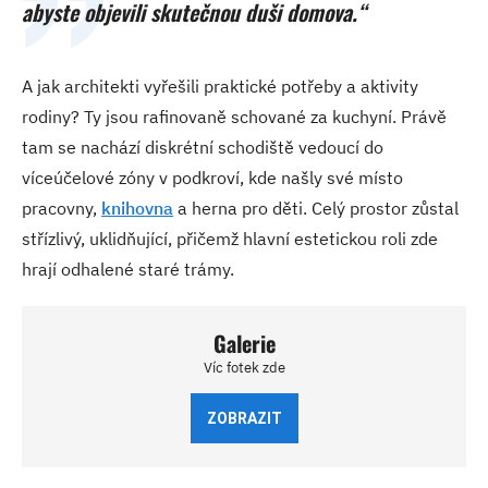
abyste objevili skutečnou duši domova.“
A jak architekti vyřešili praktické potřeby a aktivity
rodiny? Ty jsou rafinovaně schované za kuchyní. Právě
tam se nachází diskrétní schodiště vedoucí do
víceúčelové zóny v podkroví, kde našly své místo
pracovny,
knihovna
a herna pro děti. Celý prostor zůstal
střízlivý, uklidňující, přičemž hlavní estetickou roli zde
hrají odhalené staré trámy.
Galerie
Víc fotek zde
ZOBRAZIT