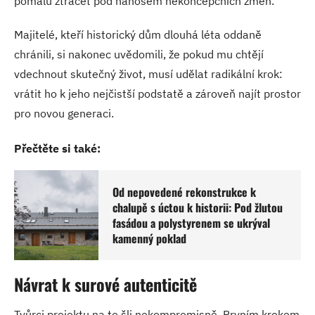
pomalu ztrácet pod nánosem nekoncepčních změn.
Majitelé, kteří historický dům dlouhá léta oddaně
chránili, si nakonec uvědomili, že pokud mu chtějí
vdechnout skutečný život, musí udělat radikální krok:
vrátit ho k jeho nejčistší podstatě a zároveň najít prostor
pro novou generaci.
Přečtěte si také:
Od nepovedené rekonstrukce k
chalupě s úctou k historii: Pod žlutou
fasádou a polystyrenem se ukrýval
kamenný poklad
Návrat k surové autenticitě
Tvůrci projektu na to šli nekompromisně. Prvním krokem