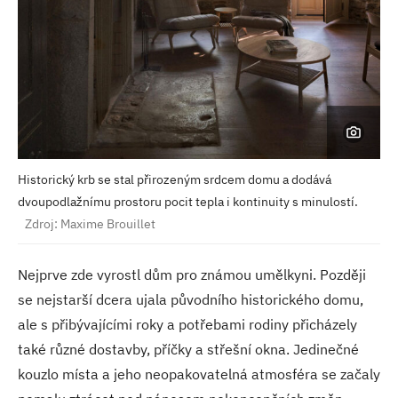
Historický krb se stal přirozeným srdcem domu a dodává
dvoupodlažnímu prostoru pocit tepla i kontinuity s minulostí.
Zdroj: Maxime Brouillet
Nejprve zde vyrostl dům pro známou umělkyni. Později
se nejstarší dcera ujala původního historického domu,
ale s přibývajícími roky a potřebami rodiny přicházely
také různé dostavby, příčky a střešní okna. Jedinečné
kouzlo místa a jeho neopakovatelná atmosféra se začaly