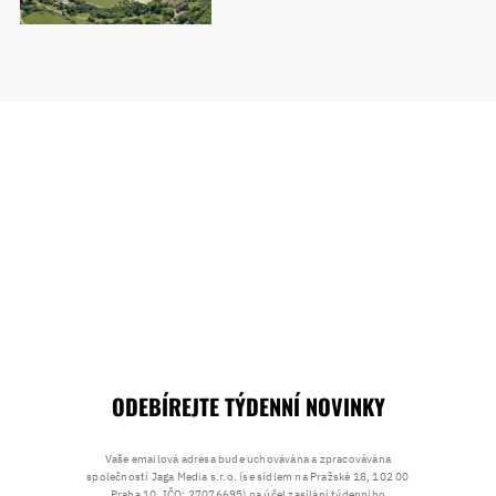
ODEBÍREJTE TÝDENNÍ NOVINKY
Vaše emailová adresa bude uchovávána a zpracovávána
společností Jaga Media s.r.o. (se sídlem na Pražské 18, 102 00
Praha 10, IČO: 27076695) na účel zasílání týdenního