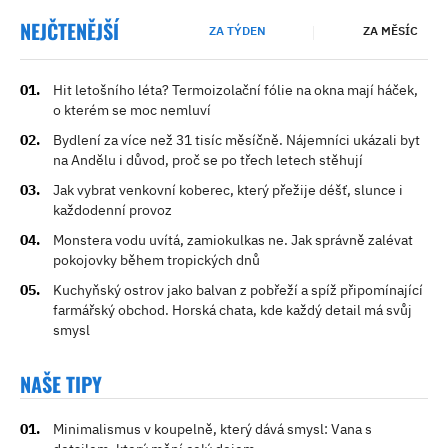
NEJČTENĚJŠÍ
ZA TÝDEN
ZA MĚSÍC
Hit letošního léta? Termoizolační fólie na okna mají háček,
o kterém se moc nemluví
Bydlení za více než 31 tisíc měsíčně. Nájemníci ukázali byt
na Andělu i důvod, proč se po třech letech stěhují
Jak vybrat venkovní koberec, který přežije déšť, slunce i
každodenní provoz
Monstera vodu uvítá, zamiokulkas ne. Jak správně zalévat
pokojovky během tropických dnů
Kuchyňský ostrov jako balvan z pobřeží a spíž připomínající
farmářský obchod. Horská chata, kde každý detail má svůj
smysl
NAŠE TIPY
Minimalismus v koupelně, který dává smysl: Vana s