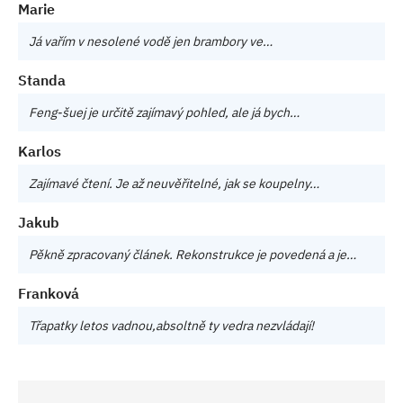
Marie
Já vařím v nesolené vodě jen brambory ve…
Standa
Feng-šuej je určitě zajímavý pohled, ale já bych…
Karlos
Zajímavé čtení. Je až neuvěřitelné, jak se koupelny…
Jakub
Pěkně zpracovaný článek. Rekonstrukce je povedená a je…
Franková
Třapatky letos vadnou,absoltně ty vedra nezvládají!