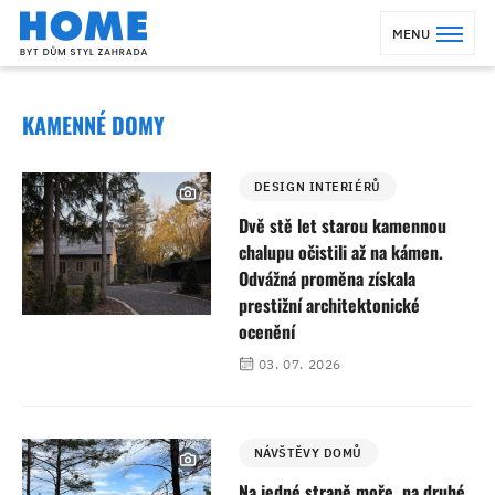
MENU
KAMENNÉ DOMY
DESIGN INTERIÉRŮ
Dvě stě let starou kamennou
chalupu očistili až na kámen.
Odvážná proměna získala
prestižní architektonické
ocenění
03. 07. 2026
NÁVŠTĚVY DOMŮ
Na jedné straně moře, na druhé