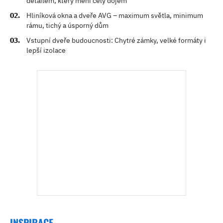
detailem, který mění celý dojem
Hliníková okna a dveře AVG – maximum světla, minimum
rámu, tichý a úsporný dům
Vstupní dveře budoucnosti: Chytré zámky, velké formáty i
lepší izolace
INSPIRACE