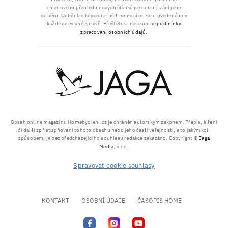
emailového přehledu nových článků po dobu trvání jeho
odběru. Odběr lze kdykoli zrušit pomocí odkazu uvedeného v
každé odeslané zprávě. Přečtěte si naše úplné
podmínky
zpracování osobních údajů
.
Obsah online magazínu Homebydleni.cz je chráněn autorským zákonem. Přepis, šíření
či další zpřístupňování tohoto obsahu nebo jeho části veřejnosti, a to jakýmkoli
způsobem, je bez předcházejícího souhlasu redakce zakázáno. Copyright ©
Jaga
Media
, s.r.o.
Spravovat cookie souhlasy
KONTAKT
OSOBNÍ ÚDAJE
ČASOPIS HOME