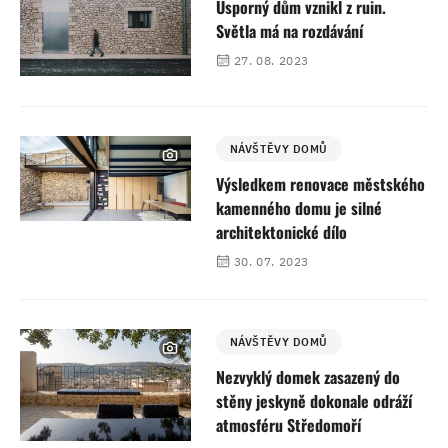
Úsporný dům vznikl z ruin.
Světla má na rozdávání
27. 08. 2023
NÁVŠTĚVY DOMŮ
Výsledkem renovace městského
kamenného domu je silné
architektonické dílo
30. 07. 2023
NÁVŠTĚVY DOMŮ
Nezvyklý domek zasazený do
stěny jeskyně dokonale odráží
atmosféru Středomoří