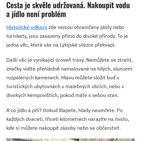
Cesta je skvěle udržovaná. Nakoupit vodu
a jídlo není problém
Historické odkazy
zde nejsou ohraničeny ploty nebo
turnikety, jsou zasazeny přímo do divoké přírody. To je
jedna věc, která vás na Lýkijské stezce překvapí.
D
alší věc je vynikající úroveň trasy. Nemůžete se ztratit,
značky vidíte přehledně namalované na bílých, sluncem
rozpálených kamenech. Hlavu můžete složit buď v
turistických ubytovnách v malebných obcích, nebo v
divokých kempovištích, pokud máte s sebou stan.
A co jídlo a pití? Dokud šlapete, hlady neumřete. Po
každých dvaceti, třiceti kilometrech narazíte na místo,
kde si můžete nakoupit zásoby nebo se občerstvit.