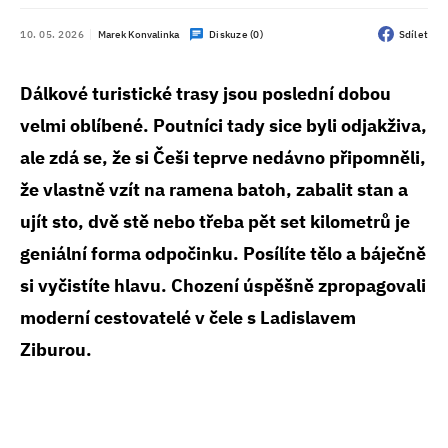
10. 05. 2026
Marek Konvalinka
Diskuze (0)
Sdílet
Dálkové turistické trasy jsou poslední dobou
velmi oblíbené. Poutníci tady sice byli odjakživa,
ale zdá se, že si Češi teprve nedávno připomněli,
že vlastně vzít na ramena batoh, zabalit stan a
ujít sto, dvě stě nebo třeba pět set kilometrů je
geniální forma odpočinku. Posílíte tělo a báječně
si vyčistíte hlavu. Chození úspěšně zpropagovali
moderní cestovatelé v čele s Ladislavem
Ziburou.