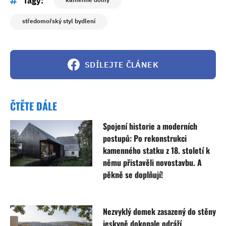
Tagy:
středomořský styl bydlení
SDÍLEJTE ČLÁNEK
ČTĚTE DÁLE
Spojení historie a moderních
postupů: Po rekonstrukci
kamenného statku z 18. století k
němu přistavěli novostavbu. A
pěkně se doplňují!
Nezvyklý domek zasazený do stěny
jeskyně dokonale odráží