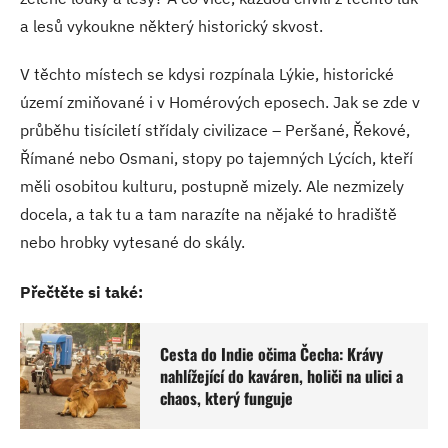
a lesů vykoukne některý historický skvost.
V těchto místech se kdysi rozpínala Lýkie, historické
území zmiňované i v Homérových eposech. Jak se zde v
průběhu tisíciletí střídaly civilizace – Peršané, Řekové,
Římané nebo Osmani, stopy po tajemných Lýcích, kteří
měli osobitou kulturu, postupně mizely. Ale nezmizely
docela, a tak tu a tam narazíte na nějaké to hradiště
nebo hrobky vytesané do skály.
Přečtěte si také:
Cesta do Indie očima Čecha: Krávy
nahlížející do kaváren, holiči na ulici a
chaos, který funguje