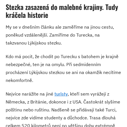
Stezka zasazená do malebné krajiny. Tudy
kráčela historie
My se v dnešním článku ale zaměříme na jinou cestu,
poněkud vzdálenější. Zamíříme do Turecka, na
takzvanou Lýkijskou stezku.
Kdo má pocit, že chodit po Turecku s batohem je krajně
nebezpečné, ten je na omylu. Při sedmidenním
procházení Lýkijskou stezkou se ani na okamžik necítíme
nekomfortně.
Nejvíce narážíte na jiné
turisty
, kteří sem vyrážejí z
Německa, z Británie, dokonce i z USA. Častokrát slyšíme
polštinu nebo ruštinu. Nadšeně se přidávají také Turci,
nejvíce zde vidíme studenty a důchodce. Trasa dlouhá
celkem 520 kilometrů není po většinu doby extrémně