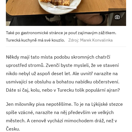
Také po gastronomické stránce je pouť zajímavým zážitkem.
Turecká kuchyně má své kouzlo.
Zdroj: Marek Konvalinka
Někdy mají tato místa podobu skromných chatrčí
uprostřed stromů. Zvenčí byste mysleli, že ve stavení
nikdo nebyl už aspoň deset let. Ale uvnitř narazíte na
usmívající se obsluhu a bohatou nabídku občerstvení.
Dáte si čaj, kolu, nebo v Turecku tolik populární ajran?
Jen milovníky piva nepotěšíme. To je na Lýkijské stezce
spíše vzácné, narazíte na něj především ve velkých
městech. A cenově vychází mimochodem dráž, než v
Česku.