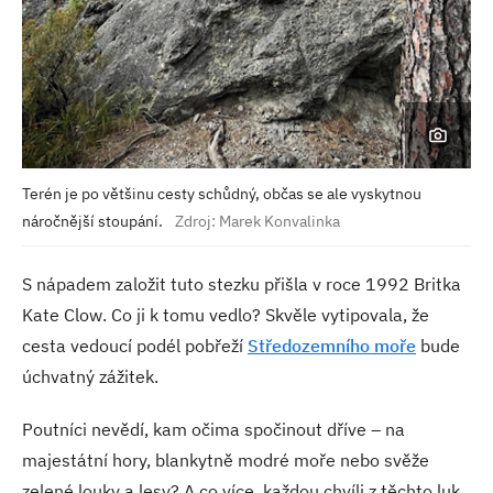
Terén je po většinu cesty schůdný, občas se ale vyskytnou
náročnější stoupání.
Zdroj: Marek Konvalinka
S nápadem založit tuto stezku přišla v roce 1992 Britka
Kate Clow. Co ji k tomu vedlo? Skvěle vytipovala, že
cesta vedoucí podél pobřeží
Středozemního moře
bude
úchvatný zážitek.
Poutníci nevědí, kam očima spočinout dříve – na
majestátní hory, blankytně modré moře nebo svěže
zelené louky a lesy? A co více, každou chvíli z těchto luk