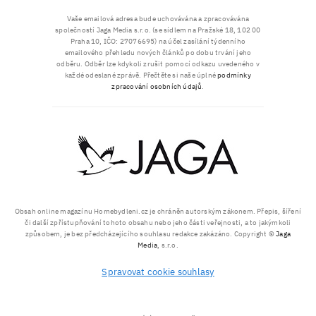
Vaše emailová adresa bude uchovávána a zpracovávána
společností Jaga Media s.r.o. (se sídlem na Pražské 18, 102 00
Praha 10, IČO: 27076695) na účel zasílání týdenního
emailového přehledu nových článků po dobu trvání jeho
odběru. Odběr lze kdykoli zrušit pomocí odkazu uvedeného v
každé odeslané zprávě. Přečtěte si naše úplné
podmínky
zpracování osobních údajů
.
Obsah online magazínu Homebydleni.cz je chráněn autorským zákonem. Přepis, šíření
či další zpřístupňování tohoto obsahu nebo jeho části veřejnosti, a to jakýmkoli
způsobem, je bez předcházejícího souhlasu redakce zakázáno. Copyright ©
Jaga
Media
, s.r.o.
Spravovat cookie souhlasy