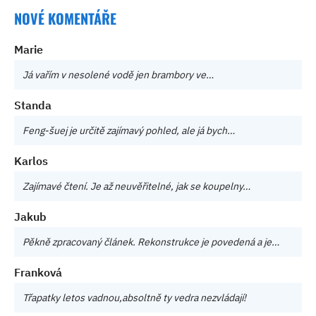
NOVÉ KOMENTÁŘE
Marie
Já vařím v nesolené vodě jen brambory ve…
Standa
Feng-šuej je určitě zajímavý pohled, ale já bych…
Karlos
Zajímavé čtení. Je až neuvěřitelné, jak se koupelny…
Jakub
Pěkně zpracovaný článek. Rekonstrukce je povedená a je…
Franková
Třapatky letos vadnou,absoltně ty vedra nezvládají!