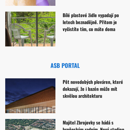
Bílé plastové židle vypadají po
letech beznadějně. Přitom je
vyčistíte tím, co máte doma
ASB PORTAL
Pět novodobých plováren, které
dokazují, že i bazén může mít
skvělou architekturu
Majitel Zbrojovky se hádá s
brněnským radním. Nový stadion