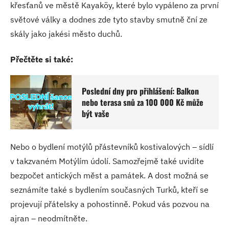
křesťanů ve městě Kayaköy, které bylo vypáleno za první
světové války a dodnes zde tyto stavby smutně ční ze
skály jako jakési město duchů.
Přečtěte si také:
Poslední dny pro přihlášení: Balkon
nebo terasa snů za 100 000 Kč může
být vaše
Nebo o bydlení motýlů přástevníků kostivalových – sídlí
v takzvaném Motýlím údolí. Samozřejmě také uvidíte
bezpočet antických měst a památek. A dost možná se
seznámíte také s bydlením současných Turků, kteří se
projevují přátelsky a pohostinně. Pokud vás pozvou na
ajran – neodmítněte.