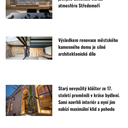
atmosféru Středomoří
Výsledkem renovace městského
kamenného domu je silné
architektonické dílo
Starý nevyužitý klášter ze 17.
století proměnili v kráse bydlení.
Sami navrhli interiér a nyní jim
nabízí maximální klid a pohodu