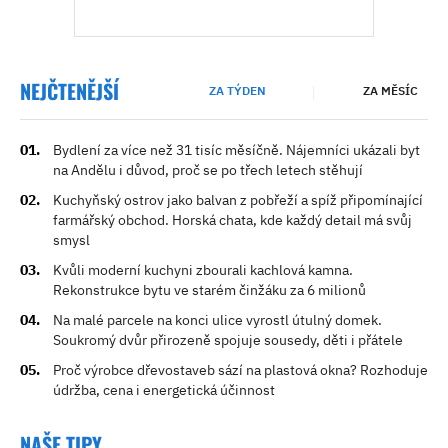
NEJČTENĚJŠÍ
ZA TÝDEN
ZA MĚSÍC
Bydlení za více než 31 tisíc měsíčně. Nájemníci ukázali byt
na Andělu i důvod, proč se po třech letech stěhují
Kuchyňský ostrov jako balvan z pobřeží a spíž připomínající
farmářský obchod. Horská chata, kde každý detail má svůj
smysl
Kvůli moderní kuchyni zbourali kachlová kamna.
Rekonstrukce bytu ve starém činžáku za 6 milionů
Na malé parcele na konci ulice vyrostl útulný domek.
Soukromý dvůr přirozeně spojuje sousedy, děti i přátele
Proč výrobce dřevostaveb sází na plastová okna? Rozhoduje
údržba, cena i energetická účinnost
NAŠE TIPY