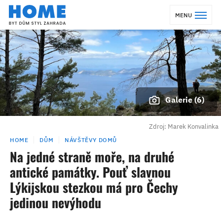
MENU
Galerie (6)
Zdroj: Marek Konvalinka
HOME
DŮM
NÁVŠTĚVY DOMŮ
Na jedné straně moře, na druhé
antické památky. Pouť slavnou
Lýkijskou stezkou má pro Čechy
jedinou nevýhodu