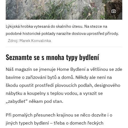
Lýkijská hrobka vytesaná do skalního útesu. Na stezce na
podobné historické poklady narazíte doslova uprostřed přírody.
Zdroj: Marek Konvalinka
Seznamte se s mnoha typy bydlení
Náš magazín se jmenuje Home Bydlení a většinou se zde
bavíme o zařizování bytů a domů. Někdy ale není na
škodu opustit prostředí plovoucích podlah, designového
nábytku a koupelny s teplou vodou, a vyrazit se
„zabydlet“ někam pod stan.
Při pomalých přesunech krajinou se něco dozvíte i o
jiných typech bydlení – třeba o domech řeckých