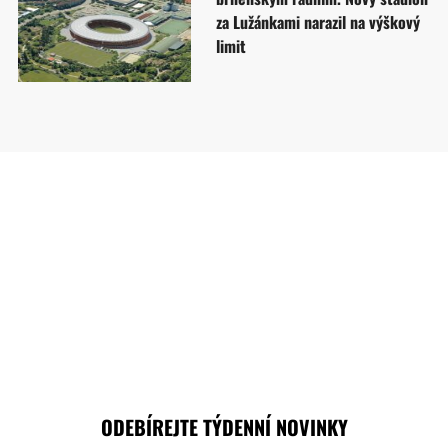
za Lužánkami narazil na výškový
limit
ODEBÍREJTE TÝDENNÍ NOVINKY