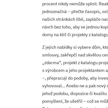
procent nikdy nemůže splnit. Rea
jednoznačná – přečte časopis, osl
našich stránkách líbil, zapláče na
návrh bez toho, aby se jednou kopl
domy na klíč či projekty z katalogu
Z jejich nabídky si vybere dům, k
smlouvy, zakřepčí nad skvělou ceno
„zdarma“, projekt z katalogu proje
s výrobcem a jeho projektantem a 
–, přepracují do podoby, aby inv
vyhovoval… Anebo ne a pak nový m
jehož podobu, dispozice či kvalitu 
pomyšlení, že ušetřil – což se mů