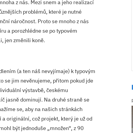
noha z nás. Mezi snem a jeho realizací
různějších problémů, které je nutné
anční náročnost. Proto se mnoho z nás
íru a porozhlédne se po typovém
i, jen změnili koně.
dlením (a ten náš nevyjímaje) k typovým
to se jim nevěnujeme, přitom pokud jde
dividuální výstavbě, českému
líč jasně dominují. Na druhé straně se
ažíme se, aby na našich stránkách
 originální, což projekt, který je už od
 mohl být jednoduše „množen“, z 90