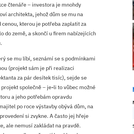
kce čtenáře – investora je mnohdy
oví architekta, jehož dům se mu na
d cenou, kterou je potřeba zaplatit za
o do země, a skončí u firem nabízejících
.
terý se mu líbí, seznámí se s podmínkami
u (projekt sám je při realizaci
ktanta za pár desítek tisíc), sejde se
projekt společně – je-li to vůbec možné
estoru a jeho potřebám opravdu
ajitel po roce výstavby obývá dům, na
provedení si zvykne. A často jej hřeje
že, ale nemusí zakládat na pravdě.