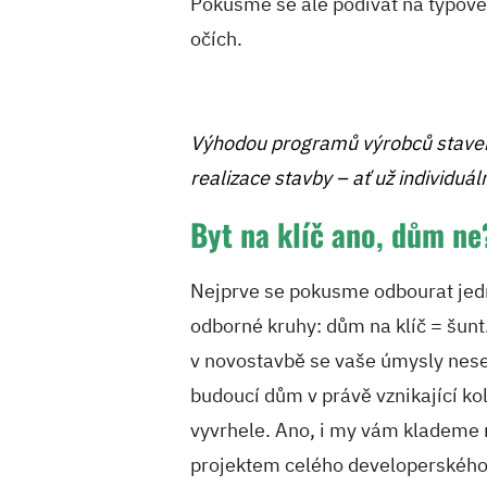
Pokusme se ale podívat na typové
očích.
Výhodou programů výrobců stavebn
realizace stavby – ať už individuá
Byt na klíč ano, dům ne
Nejprve se pokusme odbourat jedn
odborné kruhy: dům na klíč = šunt
v novostavbě se vaše úmysly nese
budoucí dům v právě vznikající ko
vyvrhele. Ano, i my vám klademe 
projektem celého developerského