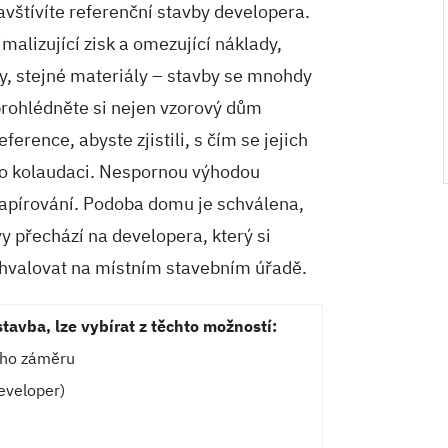
vštívíte referenční stavby developera.
malizující zisk a omezující náklady,
py, stejné materiály – stavby se mnohdy
prohlédněte si nejen vzorový dům
eference, abyste zjistili, s čím se jejich
t po kolaudaci. Nespornou výhodou
papírování. Podoba domu je schválena,
y přechází na developera, který si
valovat na místním stavebním úřadě.
tavba, lze vybírat z těchto možností:
ého záměru
eveloper)