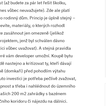
 (až budete za pár let řešit školku,
dnes vůbec neuvažujete). Zde ale platí
ro rodinný dům. Princip je úplně stejný –
nevíte, materiály, o kterých rozhodl
lze zasáhnout jen omezeně (jelikož
rojektem, jenž byl schválen dávno
tici vůbec uvažovat). A stejná pravidla
které vám developer umožní. Koupě bytu
 nastejno a kritizovat ty, kteří dávají
V ZAHRADĚ 2/2026
ně (domkaři) před pohodlím výtahu
uto investici je potřeba pečlivě zvažovat,
tupnost a třeba i nahlédnout do územního
a našich 200 m2 zahrádky s bazénem
čního koridoru či nájezdu na dálnici.