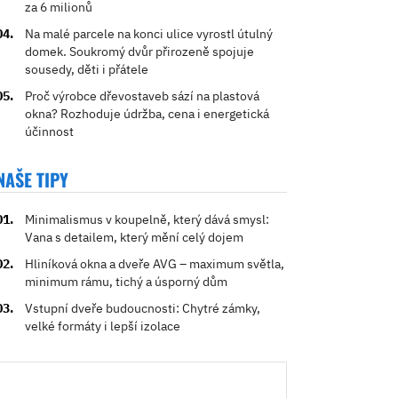
za 6 milionů
Na malé parcele na konci ulice vyrostl útulný
domek. Soukromý dvůr přirozeně spojuje
sousedy, děti i přátele
Proč výrobce dřevostaveb sází na plastová
okna? Rozhoduje údržba, cena i energetická
účinnost
NAŠE TIPY
Minimalismus v koupelně, který dává smysl:
Vana s detailem, který mění celý dojem
Hliníková okna a dveře AVG – maximum světla,
minimum rámu, tichý a úsporný dům
Vstupní dveře budoucnosti: Chytré zámky,
velké formáty i lepší izolace