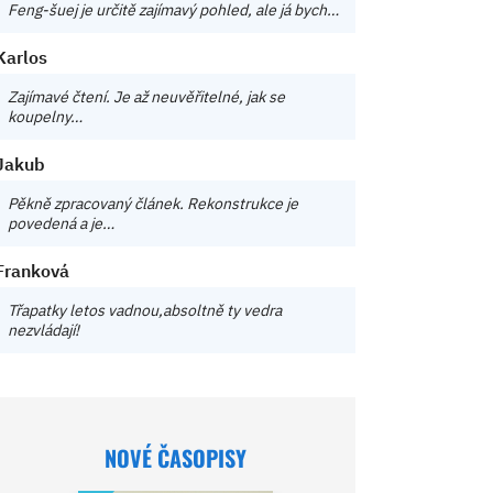
Feng-šuej je určitě zajímavý pohled, ale já bych…
Karlos
Zajímavé čtení. Je až neuvěřitelné, jak se
koupelny…
Jakub
Pěkně zpracovaný článek. Rekonstrukce je
povedená a je…
Franková
Třapatky letos vadnou,absoltně ty vedra
nezvládají!
NOVÉ ČASOPISY