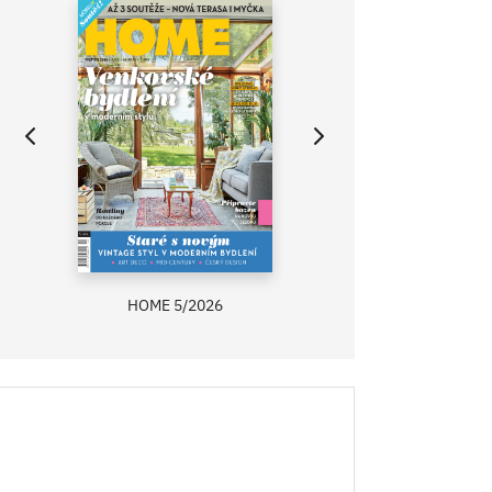
HOME 5/2026
ZAHRADA PRÍMA
RECEPTY PRÍMA
ASB 0