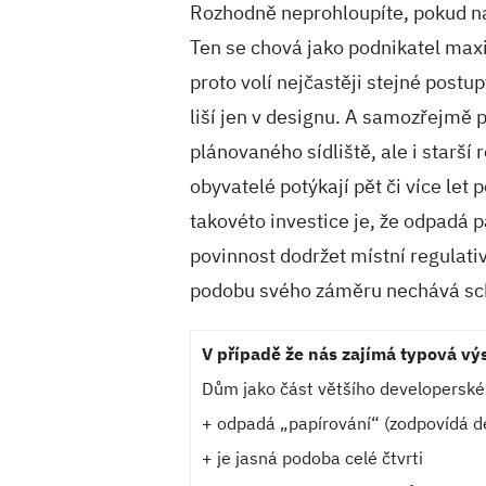
Rozhodně neprohloupíte, pokud na
Ten se chová jako podnikatel maxi
proto volí nejčastěji stejné postu
liší jen v designu. A samozřejmě 
plánovaného sídliště, ale i starší r
obyvatelé potýkají pět či více le
takovéto investice je, že odpadá 
povinnost dodržet místní regulativ
podobu svého záměru nechává sch
V případě že nás zajímá typová výs
Dům jako část většího developersk
+ odpadá „papírování“ (zodpovídá d
+ je jasná podoba celé čtvrti