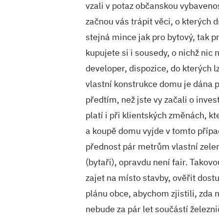
vzali v potaz občanskou vybavenost
začnou vás trápit věci, o kterých 
stejná mince jak pro bytový, tak p
kupujete si i sousedy, o nichž nic 
developer, dispozice, do kterých 
vlastní konstrukce domu je dána p
předtím, než jste vy začali o inves
platí i při klientských změnách, 
a koupě domu vyjde v tomto případě
přednost pár metrům vlastní zele
(bytaři), opravdu není fair. Takovo
zajet na místo stavby, ověřit dos
plánu obce, abychom zjistili, zd
nebude za pár let součástí železni