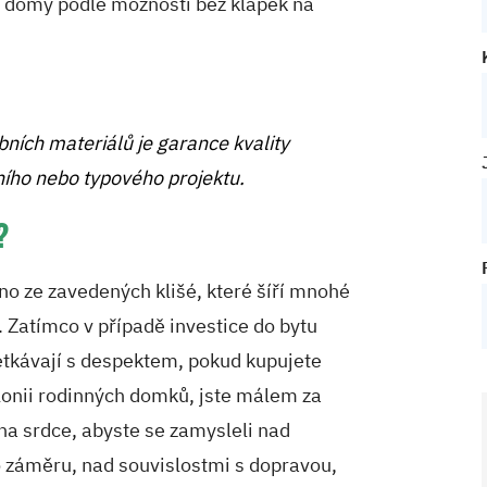
 domy podle možností bez klapek na
ích materiálů je garance kvality
lního nebo typového projektu.
?
o ze zavedených klišé, které šíří mnohé
. Zatímco v případě investice do bytu
tkávají s despektem, pokud kupujete
lonii rodinných domků, jste málem za
na srdce, abyste se zamysleli nad
 záměru, nad souvislostmi s dopravou,