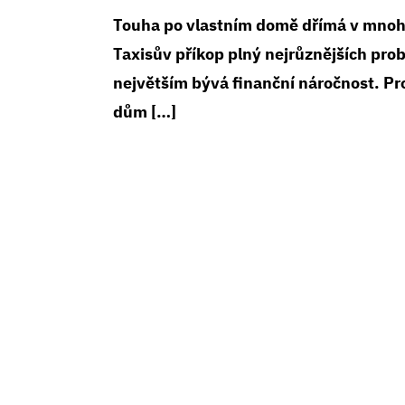
Touha po vlastním domě dřímá v mnoha 
Taxisův příkop plný nejrůznějších pro
největším bývá finanční náročnost. Pr
dům […]