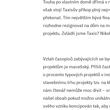
Touha po vlastním domě dřímá v m
však stojí Taxisův příkop plný nej
překonat. Tím největším bývá fin
rozhodne rezignovat na dům na m
projektu. Zvládli jsme Taxis? Nikol
Vztah časopisů zabývajících se by
projektům je macešský. Příliš čas
o procento typových projektů v in
stavebnímu trhu projekty tzv. na k
nám čtenář nemůže moc divit – sn
našel obsah pokud možno unikátní a
svého vzniku koncipován tak, aby