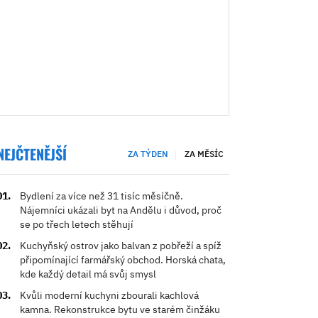
NEJČTENĚJŠÍ
ZA TÝDEN
ZA MĚSÍC
Bydlení za více než 31 tisíc měsíčně.
Nájemníci ukázali byt na Andělu i důvod, proč
se po třech letech stěhují
Kuchyňský ostrov jako balvan z pobřeží a spíž
připomínající farmářský obchod. Horská chata,
kde každý detail má svůj smysl
Kvůli moderní kuchyni zbourali kachlová
kamna. Rekonstrukce bytu ve starém činžáku