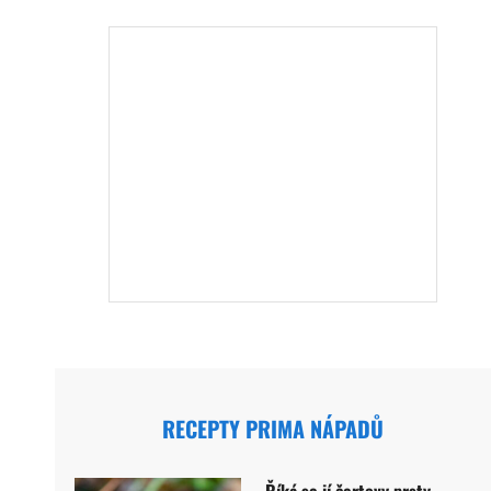
RECEPTY PRIMA NÁPADŮ
Říká se jí čertovy prsty.