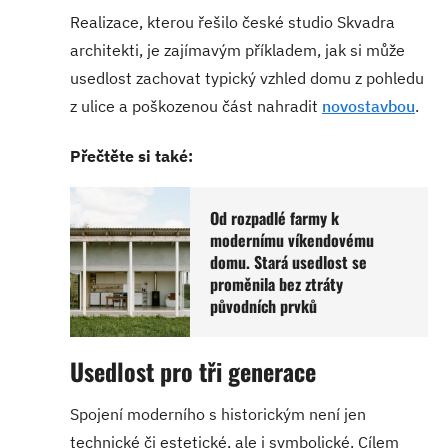
Realizace, kterou řešilo české studio Skvadra
architekti, je zajímavým příkladem, jak si může
usedlost zachovat typický vzhled domu z pohledu
z ulice a poškozenou část nahradit
novostavbou
.
Přečtěte si také:
Od rozpadlé farmy k
modernímu víkendovému
domu. Stará usedlost se
proměnila bez ztráty
původních prvků
Usedlost pro tři generace
Spojení moderního s historickým není jen
technické či estetické, ale i symbolické. Cílem