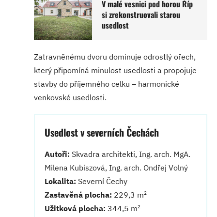
V malé vesnici pod horou Říp
si zrekonstruovali starou
usedlost
Zatravněnému dvoru dominuje odrostlý ořech,
který připomíná minulost usedlosti a propojuje
stavby do příjemného celku – harmonické
venkovské usedlosti.
Usedlost v severních Čechách
Autoři:
Skvadra architekti, Ing. arch. MgA.
Milena Kubiszová, Ing. arch. Ondřej Volný
Lokalita:
Severní Čechy
2
Zastavěná plocha:
229,3 m
2
Užitková plocha:
344,5 m