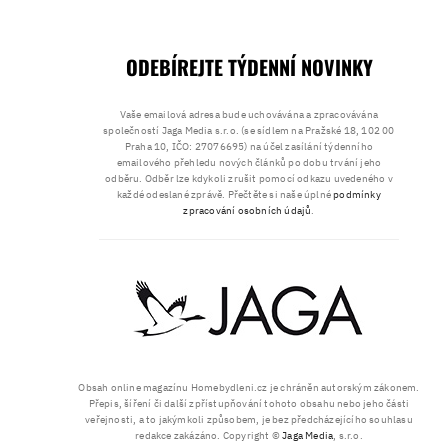
ODEBÍREJTE TÝDENNÍ NOVINKY
Vaše emailová adresa bude uchovávána a zpracovávána
společností Jaga Media s.r.o. (se sídlem na Pražské 18, 102 00
Praha 10, IČO: 27076695) na účel zasílání týdenního
emailového přehledu nových článků po dobu trvání jeho
odběru. Odběr lze kdykoli zrušit pomocí odkazu uvedeného v
každé odeslané zprávě. Přečtěte si naše úplné
podmínky
zpracování osobních údajů
.
Obsah online magazínu Homebydleni.cz je chráněn autorským zákonem.
Přepis, šíření či další zpřístupňování tohoto obsahu nebo jeho části
veřejnosti, a to jakýmkoli způsobem, je bez předcházejícího souhlasu
redakce zakázáno. Copyright ©
Jaga Media
, s.r.o.