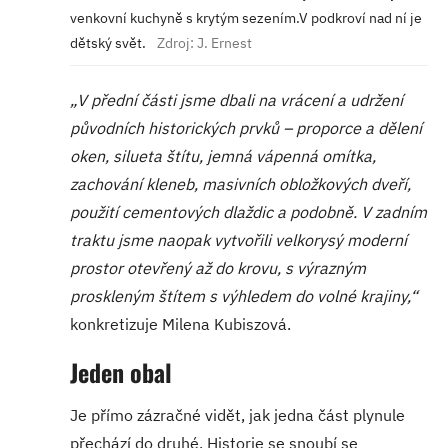
venkovní kuchyně s krytým sezením.
V podkroví nad ní je
dětský svět.
Zdroj: J. Ernest
„V přední části jsme dbali na vrácení a udržení
původních historických prvků – proporce a dělení
oken, silueta štítu, jemná vápenná omítka,
zachování kleneb, masivních obložkových dveří,
použití cementových dlaždic a podobně. V zadním
traktu jsme naopak vytvořili velkorysý moderní
prostor otevřený až do krovu, s výrazným
proskleným štítem s výhledem do volné krajiny,“
konkretizuje Milena Kubiszová.
Jeden obal
Je přímo zázračné vidět, jak jedna část plynule
přechází do druhé. Historie se snoubí se