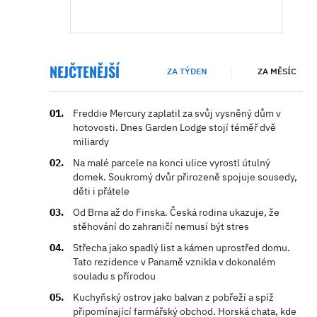
NEJČTENĚJŠÍ
ZA TÝDEN
ZA MĚSÍC
Freddie Mercury zaplatil za svůj vysněný dům v
hotovosti. Dnes Garden Lodge stojí téměř dvě
miliardy
Na malé parcele na konci ulice vyrostl útulný
domek. Soukromý dvůr přirozeně spojuje sousedy,
děti i přátele
Od Brna až do Finska. Česká rodina ukazuje, že
stěhování do zahraničí nemusí být stres
Střecha jako spadlý list a kámen uprostřed domu.
Tato rezidence v Panamě vznikla v dokonalém
souladu s přírodou
Kuchyňský ostrov jako balvan z pobřeží a spíž
připomínající farmářský obchod. Horská chata, kde