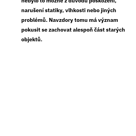
nebylo to možné z důvodu poškození,
narušení statiky, vlhkosti nebo jiných
problémů. Navzdory tomu má význam
pokusit se zachovat alespoň část starých
objektů.