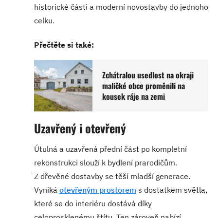
historické části a moderní novostavby do jednoho
celku.
Přečtěte si také:
Zchátralou usedlost na okraji
maličké obce proměnili na
kousek ráje na zemi
Uzavřený i otevřený
Útulná a uzavřená přední část po kompletní
rekonstrukci slouží k bydlení prarodičům.
Z dřevěné dostavby se těší mladší generace.
Vyniká
otevřeným prostorem
s dostatkem světla,
které se do interiéru dostává díky
celoprosklenému štítu. Ten zároveň nabízí