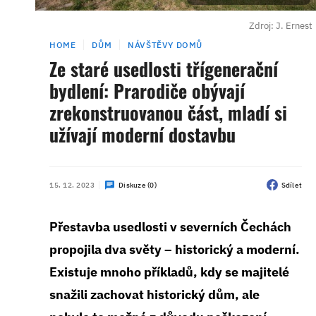
Zdroj: J. Ernest
HOME
DŮM
NÁVŠTĚVY DOMŮ
Ze staré usedlosti třígenerační
bydlení: Prarodiče obývají
zrekonstruovanou část, mladí si
užívají moderní dostavbu
15. 12. 2023
Diskuze (0)
Sdílet
Přestavba usedlosti v severních Čechách
propojila dva světy – historický a moderní.
Existuje mnoho příkladů, kdy se majitelé
snažili zachovat historický dům, ale