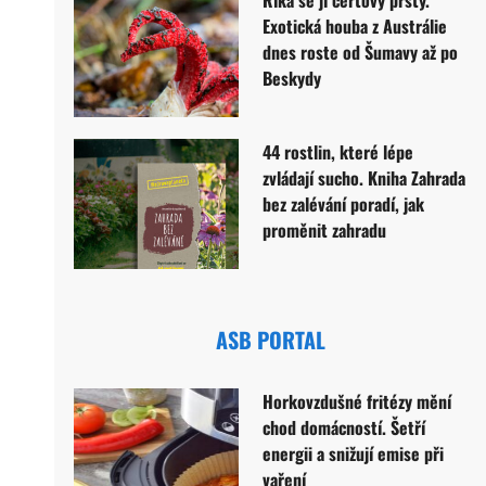
Exotická houba z Austrálie
dnes roste od Šumavy až po
Beskydy
44 rostlin, které lépe
zvládají sucho. Kniha Zahrada
bez zalévání poradí, jak
proměnit zahradu
ASB PORTAL
Horkovzdušné fritézy mění
chod domácností. Šetří
energii a snižují emise při
vaření