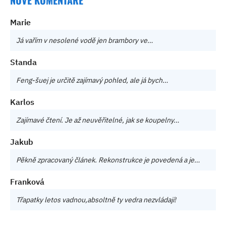
NOVÉ KOMENTÁŘE
Marie
Já vařím v nesolené vodě jen brambory ve…
Standa
Feng-šuej je určitě zajímavý pohled, ale já bych…
Karlos
Zajímavé čtení. Je až neuvěřitelné, jak se koupelny…
Jakub
Pěkně zpracovaný článek. Rekonstrukce je povedená a je…
Franková
Třapatky letos vadnou,absoltně ty vedra nezvládají!