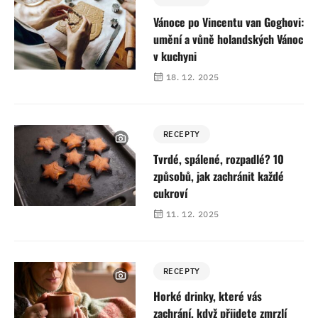
Vánoce po Vincentu van Goghovi:
umění a vůně holandských Vánoc
v kuchyni
18. 12. 2025
RECEPTY
Tvrdé, spálené, rozpadlé? 10
způsobů, jak zachránit každé
cukroví
11. 12. 2025
RECEPTY
Horké drinky, které vás
zachrání, když přijdete zmrzlí