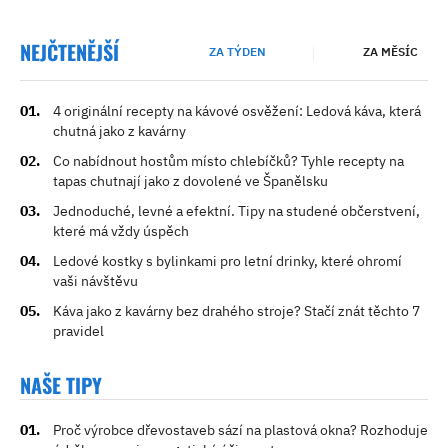
NEJČTENĚJŠÍ
ZA TÝDEN
ZA MĚSÍC
4 originální recepty na kávové osvěžení: Ledová káva, která
chutná jako z kavárny
Co nabídnout hostům místo chlebíčků? Tyhle recepty na
tapas chutnají jako z dovolené ve Španělsku
Jednoduché, levné a efektní. Tipy na studené občerstvení,
které má vždy úspěch
Ledové kostky s bylinkami pro letní drinky, které ohromí
vaši návštěvu
Káva jako z kavárny bez drahého stroje? Stačí znát těchto 7
pravidel
NAŠE TIPY
Proč výrobce dřevostaveb sází na plastová okna? Rozhoduje