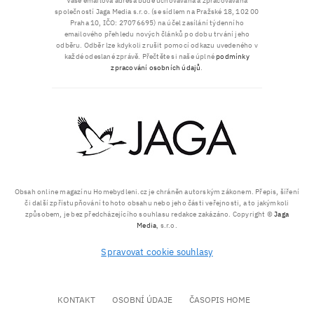
Vaše emailová adresa bude uchovávána a zpracovávána
společností Jaga Media s.r.o. (se sídlem na Pražské 18, 102 00
Praha 10, IČO: 27076695) na účel zasílání týdenního
emailového přehledu nových článků po dobu trvání jeho
odběru. Odběr lze kdykoli zrušit pomocí odkazu uvedeného v
každé odeslané zprávě. Přečtěte si naše úplné
podmínky
zpracování osobních údajů
.
Obsah online magazínu Homebydleni.cz je chráněn autorským zákonem. Přepis, šíření
či další zpřístupňování tohoto obsahu nebo jeho části veřejnosti, a to jakýmkoli
způsobem, je bez předcházejícího souhlasu redakce zakázáno. Copyright ©
Jaga
Media
, s.r.o.
Spravovat cookie souhlasy
KONTAKT
OSOBNÍ ÚDAJE
ČASOPIS HOME