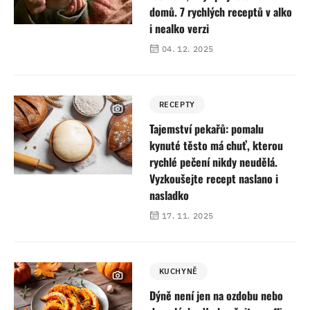
domů. 7 rychlých receptů v alko
i nealko verzi
04. 12. 2025
RECEPTY
Tajemství pekařů: pomalu
kynuté těsto má chuť, kterou
rychlé pečení nikdy neudělá.
Vyzkoušejte recept naslano i
nasladko
17. 11. 2025
KUCHYNĚ
Dýně není jen na ozdobu nebo