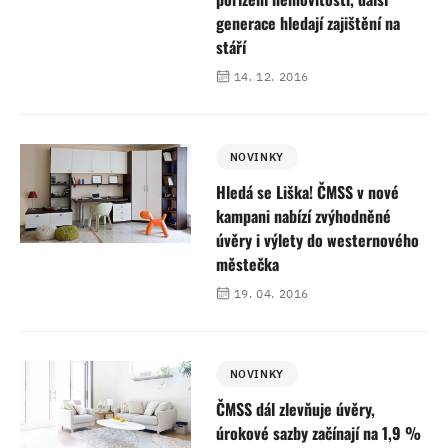
generace hledají zajištění na
stáří
14. 12. 2016
NOVINKY
Hledá se Liška! ČMSS v nové
kampani nabízí zvýhodněné
úvěry i výlety do westernového
městečka
19. 04. 2016
NOVINKY
ČMSS dál zlevňuje úvěry,
úrokové sazby začínají na 1,9 %