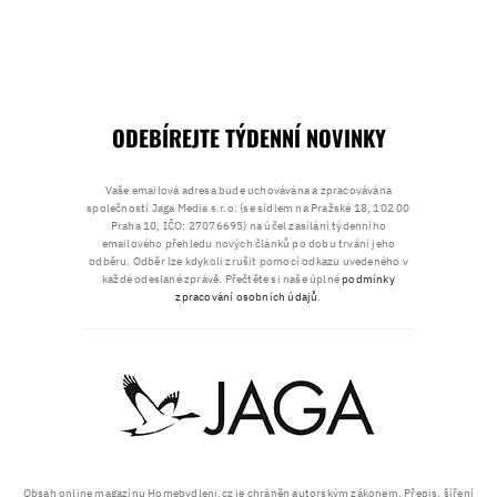
ODEBÍREJTE TÝDENNÍ NOVINKY
Vaše emailová adresa bude uchovávána a zpracovávána
společností Jaga Media s.r.o. (se sídlem na Pražské 18, 102 00
Praha 10, IČO: 27076695) na účel zasílání týdenního
emailového přehledu nových článků po dobu trvání jeho
odběru. Odběr lze kdykoli zrušit pomocí odkazu uvedeného v
každé odeslané zprávě. Přečtěte si naše úplné
podmínky
zpracování osobních údajů
.
Obsah online magazínu Homebydleni.cz je chráněn autorským zákonem. Přepis, šíření