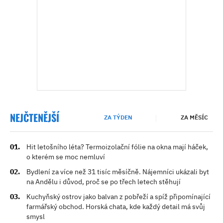
NEJČTENĚJŠÍ
ZA TÝDEN
ZA MĚSÍC
Hit letošního léta? Termoizolační fólie na okna mají háček,
o kterém se moc nemluví
Bydlení za více než 31 tisíc měsíčně. Nájemníci ukázali byt
na Andělu i důvod, proč se po třech letech stěhují
Kuchyňský ostrov jako balvan z pobřeží a spíž připomínající
farmářský obchod. Horská chata, kde každý detail má svůj
smysl