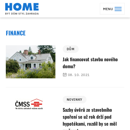
MENU
FINANCE
DŮM
Jak financovat stavbu nového
domu?
08. 10. 2021
NOVINKY
Sazby úvěrů ze stavebního
spoření se už rok drží pod
hypotékami, rozdíl by se měl