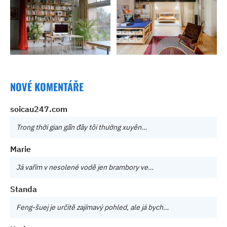
NOVÉ KOMENTÁŘE
soicau247.com
Trong thời gian gần đây tôi thường xuyên…
Marie
Já vařím v nesolené vodě jen brambory ve…
Standa
Feng-šuej je určitě zajímavý pohled, ale já bych…