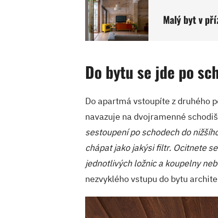
Malý byt v př
Do bytu se jde po sc
Do apartmá vstoupíte z druhého p
navazuje na dvojramenné schodiš
sestoupení po schodech do nižšího
chápat jako jakýsi filtr. Ocitnete 
jednotlivých ložnic a koupelny ne
nezvyklého vstupu do bytu archite