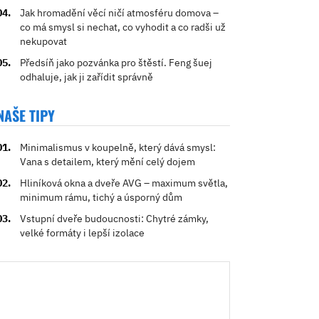
Jak hromadění věcí ničí atmosféru domova –
co má smysl si nechat, co vyhodit a co radši už
nekupovat
Předsíň jako pozvánka pro štěstí. Feng šuej
odhaluje, jak ji zařídit správně
NAŠE TIPY
Minimalismus v koupelně, který dává smysl:
Vana s detailem, který mění celý dojem
Hliníková okna a dveře AVG – maximum světla,
minimum rámu, tichý a úsporný dům
Vstupní dveře budoucnosti: Chytré zámky,
velké formáty i lepší izolace