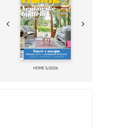
HOME 5/2026
ZAHRADA PRÍMA
RECEPTY PRÍMA
ASB 0