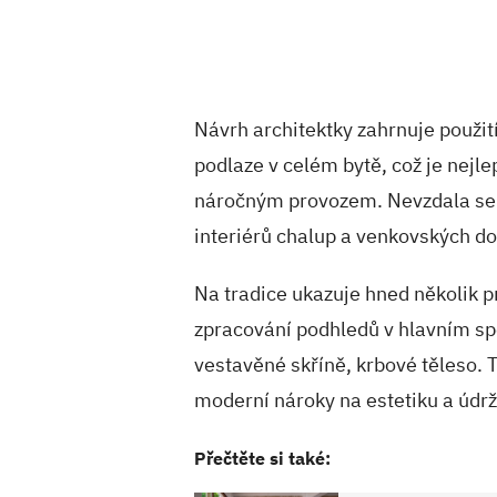
Návrh architektky zahrnuje použit
podlaze v celém bytě, což je nejle
náročným provozem. Nevzdala se v
interiérů chalup a venkovských 
Na tradice ukazuje hned několik pr
zpracování podhledů v hlavním s
vestavěné skříně, krbové těleso. T
moderní nároky na estetiku a údrž
Přečtěte si také: