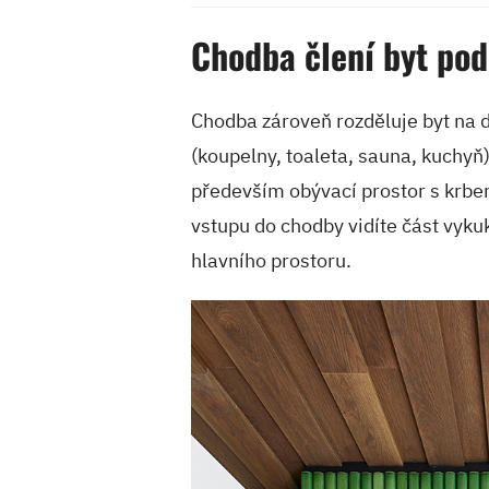
Chodba člení byt pod
Chodba zároveň rozděluje byt na d
(koupelny, toaleta, sauna, kuchyň)
především obývací prostor s krbe
vstupu do chodby vidíte část vyku
hlavního prostoru.