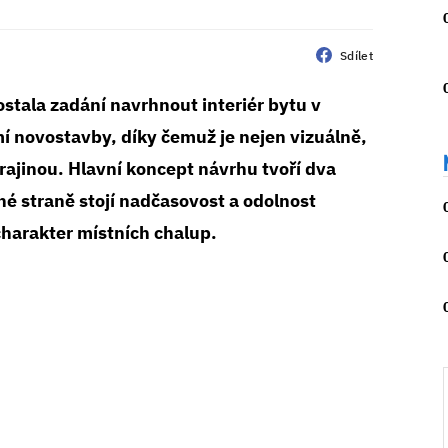
Sdílet
tala zadání navrhnout interiér bytu v
mí novostavby, díky čemuž je nejen vizuálně,
krajinou. Hlavní koncept návrhu tvoří dva
dné straně stojí nadčasovost a odolnost
charakter místních chalup.