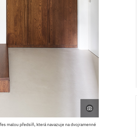
V ZAHRADĚ 2/2026
řes malou předsíň, která navazuje na dvojramenné