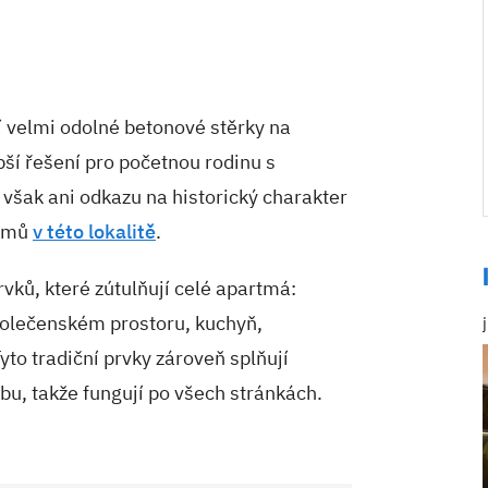
í velmi odolné betonové stěrky na
pší řešení pro početnou rodinu s
šak ani odkazu na historický charakter
domů
v této lokalitě
.
vků, které zútulňují celé apartmá:
polečenském prostoru, kuchyň,
yto tradiční prvky zároveň splňují
bu, takže fungují po všech stránkách.