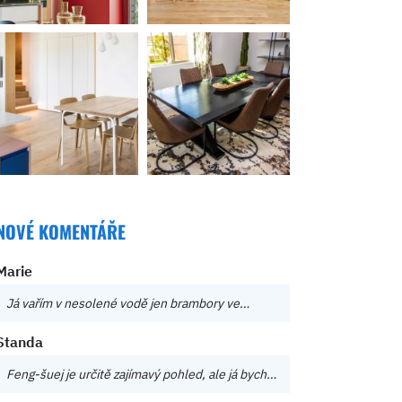
NOVÉ KOMENTÁŘE
Marie
Já vařím v nesolené vodě jen brambory ve…
Standa
Feng-šuej je určitě zajímavý pohled, ale já bych…