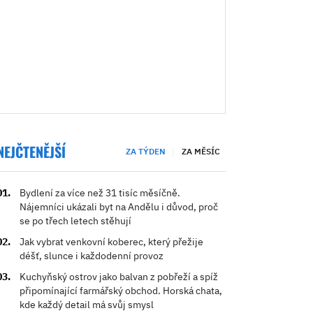
NEJČTENĚJŠÍ
ZA TÝDEN
ZA MĚSÍC
Bydlení za více než 31 tisíc měsíčně.
Nájemníci ukázali byt na Andělu i důvod, proč
se po třech letech stěhují
Jak vybrat venkovní koberec, který přežije
déšť, slunce i každodenní provoz
Kuchyňský ostrov jako balvan z pobřeží a spíž
připomínající farmářský obchod. Horská chata,
kde každý detail má svůj smysl