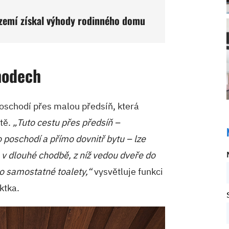
ízemí získal výhody rodinného domu
hodech
oschodí přes malou předsíň, která
tě.
„Tuto cestu přes předsíň –
 poschodí a přímo dovnitř bytu – lze
se v dlouhé chodbě, z níž vedou dveře do
bo samostatné toalety,“
vysvětluje funkci
ktka.